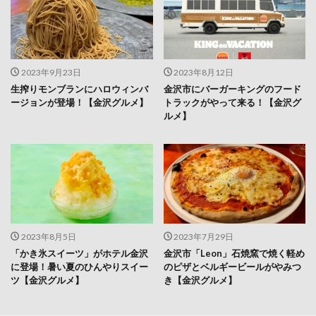
2023年9月23日
2023年8月12日
生搾りモンブランにハロウィンバ
金沢市にバーガーキングのフード
ージョンが登場！【金沢グルメ】
トラックがやって来る！【金沢グ
ルメ】
2023年8月5日
2023年7月29日
「かき氷スイーツ」がホテル金沢
金沢市「Leon」石焼窯で焼く軽め
に登場！暑い夏のひんやりスイー
のピザとベルギービールがやみつ
ツ【金沢グルメ】
き【金沢グルメ】