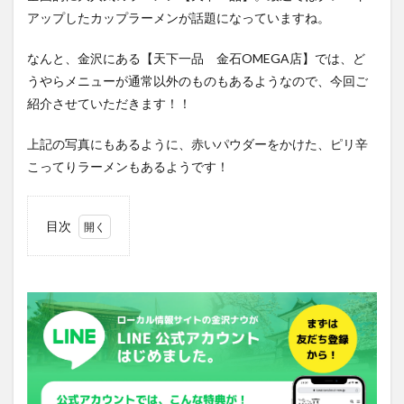
アップしたカップラーメンが話題になっていますね。
なんと、金沢にある【天下一品 金石OMEGA店】では、ど
うやらメニューが通常以外のものもあるようなので、今回ご
紹介させていただきます！！
上記の写真にもあるように、赤いパウダーをかけた、ピリ辛
こってりラーメンもあるようです！
目次
1
にら
ニン
ニク
トッ
ピン
グ⁉
2
アク