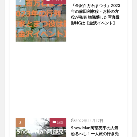
「金沢百万石まつり」2023
年の前田利家役・お松の方
役が発表 物議醸した写真撮
影NGは【金沢イベント】
2022年11月17日
話題
Snow Man阿部亮平の人気
恐るべし！一人旅の行き先