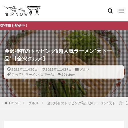
金沢市
金沢特有のトッピング⁉超人気ラーメン“天下一
品”【金沢グルメ】
2022年11月30日
2022年11月29日
グルメ
こってりラーメン
,
天下一品
206view
HOME
グルメ
金沢特有のトッピング⁉超人気ラーメン“天下一品”