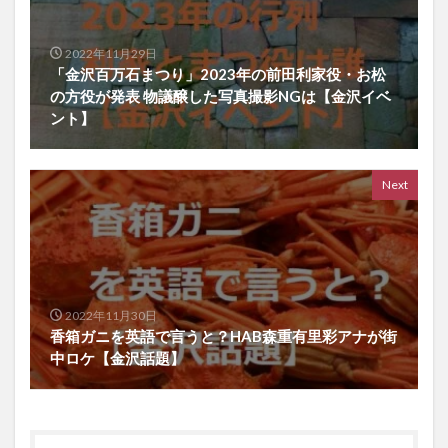
2022年11月29日
「金沢百万石まつり」2023年の前田利家役・お松
の方役が発表 物議醸した写真撮影NGは【金沢イベ
ント】
Next
2022年11月30日
香箱ガニを英語で言うと？HAB森重有里彩アナが街
中ロケ【金沢話題】