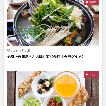
未分類
2023年3月21日
元海上自衛隊さんの隠れ家和食店【金沢グルメ】
グルメ