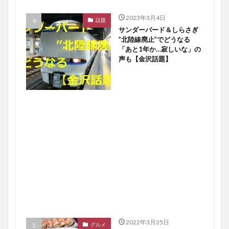
2023年3月4日
話題
サンダーバード＆しらさぎ
”北陸線廃止”でどうなる
「あと1年か…寂しいな」の
声も【金沢話題】
2022年3月25日
グルメ