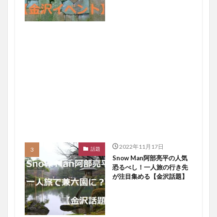
2022年11月17日
話題
Snow Man阿部亮平の人気
恐るべし！一人旅の行き先
が注目集める【金沢話題】