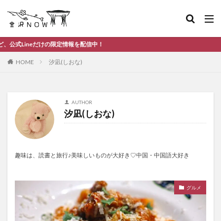
報を配信中！
HOME
汐凪(しおな)
AUTHOR
汐凪(しおな)
趣味は、読書と旅行♪美味しいものが大好き♡中国・中国語大好き
グルメ