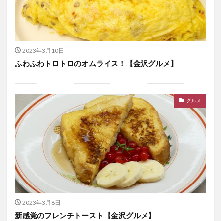
2023年3月10日
ふわふわトロトロのオムライス！【金沢グルメ】
グルメ
2023年3月8日
新感覚のフレンチトースト【金沢グルメ】