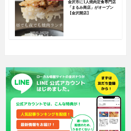
金沢市に1人焼肉定食専門店
「まるみ商店」がオープン
【金沢開店】