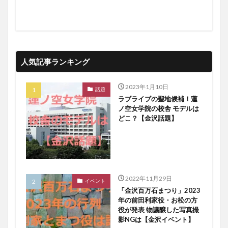
人気記事ランキング
2023年1月10日
話題
ラブライブの聖地候補！蓮
ノ空女学院の校舎 モデルは
どこ？【金沢話題】
2022年11月29日
イベント
「金沢百万石まつり」2023
年の前田利家役・お松の方
役が発表 物議醸した写真撮
影NGは【金沢イベント】