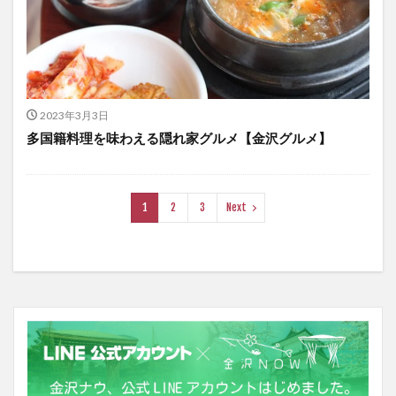
2023年3月3日
多国籍料理を味わえる隠れ家グルメ【金沢グルメ】
1
2
3
Next