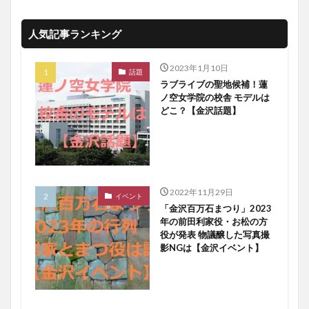
人気記事ランキング
2023年1月10日
話題
ラブライブの聖地候補！蓮
ノ空女学院の校舎 モデルは
どこ？【金沢話題】
2022年11月29日
イベント
「金沢百万石まつり」2023
年の前田利家役・お松の方
役が発表 物議醸した写真撮
影NGは【金沢イベント】