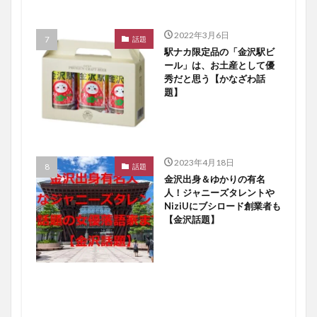
2022年3月6日
話題
駅ナカ限定品の「金沢駅ビ
ール」は、お土産として優
秀だと思う【かなざわ話
題】
2023年4月18日
話題
金沢出身＆ゆかりの有名
人！ジャニーズタレントや
NiziUにブシロード創業者も
【金沢話題】