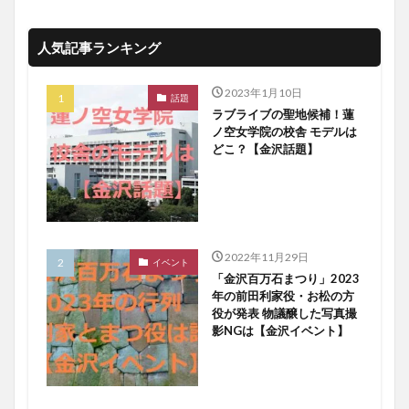
人気記事ランキング
2023年1月10日
話題
ラブライブの聖地候補！蓮
ノ空女学院の校舎 モデルは
どこ？【金沢話題】
2022年11月29日
イベント
「金沢百万石まつり」2023
年の前田利家役・お松の方
役が発表 物議醸した写真撮
影NGは【金沢イベント】