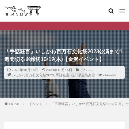
金沢市のデイリーランキ
「手話狂言」いしかわ百万石文化祭2023公演まで1
週間切る※締切10/19(木)【金沢イベント】
2023年10月16日
2023年10月16日
イベント
いしかわ百万石文化祭2023
,
手話狂言
,
石川県立能楽堂
244view
HOME
イベント
「手話狂言」いしかわ百万石文化祭2023公演まで1