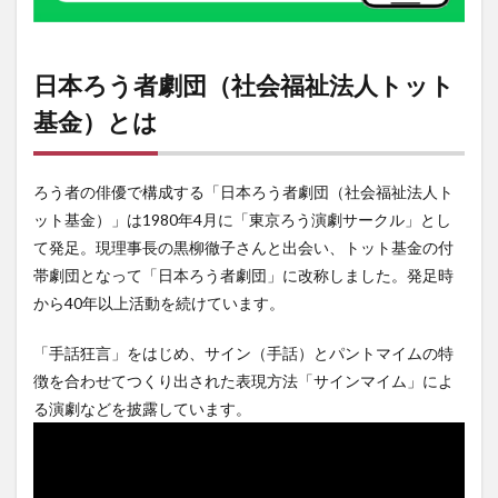
「手
話狂
言」
公演
日本ろう者劇団（社会福祉法人トット
3
基金）とは
イベ
ント
情報
ろう者の俳優で構成する「日本ろう者劇団（社会福祉法人ト
ット基金）」は1980年4月に「東京ろう演劇サークル」とし
て発足。現理事長の黒柳徹子さんと出会い、トット基金の付
帯劇団となって「日本ろう者劇団」に改称しました。発足時
から40年以上活動を続けています。
「手話狂言」をはじめ、サイン（手話）とパントマイムの特
徴を合わせてつくり出された表現方法「サインマイム」によ
る演劇などを披露しています。