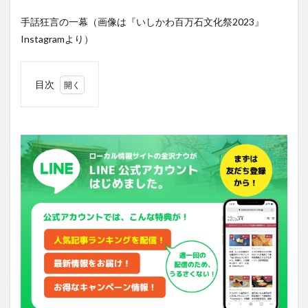
手話狂言の一幕（画像は『いしかわ百万石文化祭2023』
Instagramより）
目次
1
日本
ろう
者劇
団
（社
会福
祉法
人ト
ット
基
金）
とは
2
今回
の