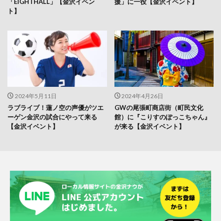
「EIGHTHALL」【金沢イベン
援」に一役【金沢イベント】
ト】
2024年5月11日
2024年4月26日
ラブライブ！蓮ノ空の声優がツエ
GWの尾張町商店街（町民文化
ーゲン金沢の試合にやって来る
館）に『こりすのぽっこちゃん』
【金沢イベント】
が来る【金沢イベント】