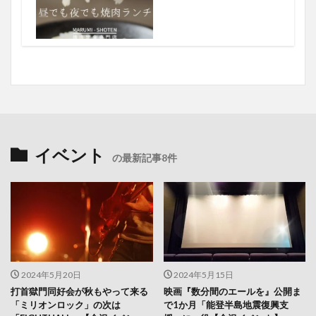
イベント
の最新記事8件
2024年5月20日
2024年5月15日
打首獄門同好会が秋もやって来る
映画『数分間のエールを』公開ま
「ミリオンロック」の次は
で1か月「能登半島地震復興支