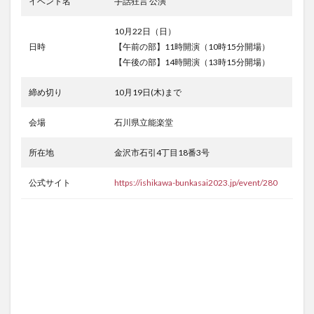
イベント名
手話狂言 公演
10月22日（日）
日時
【午前の部】11時開演（10時15分開場）
【午後の部】14時開演（13時15分開場）
締め切り
10月19日(木)まで
会場
石川県立能楽堂
所在地
金沢市石引4丁目18番3号
公式サイト
https://ishikawa-bunkasai2023.jp/event/280