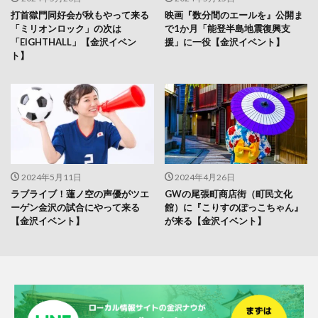
打首獄門同好会が秋もやって来る
映画『数分間のエールを』公開ま
「ミリオンロック」の次は
で1か月「能登半島地震復興支
「EIGHTHALL」【金沢イベン
援」に一役【金沢イベント】
ト】
2024年5月11日
2024年4月26日
ラブライブ！蓮ノ空の声優がツエ
GWの尾張町商店街（町民文化
ーゲン金沢の試合にやって来る
館）に『こりすのぽっこちゃん』
【金沢イベント】
が来る【金沢イベント】