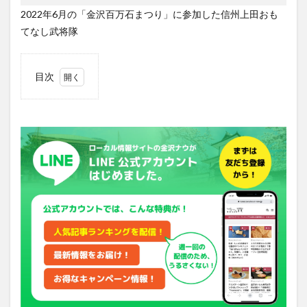
2022年6月の「金沢百万石まつり」に参加した信州上田おも
てなし武将隊
目次
1
前田
利家
役は
市川
右團
次
2
お松
の方
役は
女
優・
紺野
まひ
る