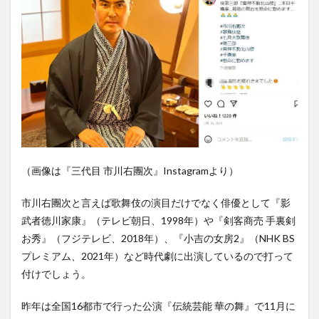
（画像は『三代目 市川右團次』Instagramより）
市川右團次と言えば歌舞伎の演目だけでなく俳優として『影
武者徳川家康』（テレビ朝日、1998年）や『剣客商売 手裏剣
お秀』（フジテレビ、2018年）、『小吉の女房2』（NHK BS
プレミアム、2021年）など時代劇に出演しているので打って
付けでしょう。
昨年は全国16都市で行った公演『伝統芸能 華の舞』で11月に