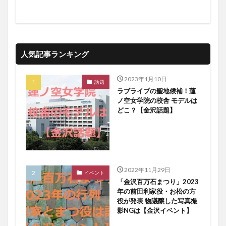
人気記事ランキング
2023年1月10日
話題
ラブライブの聖地候補！蓮
ノ空女学院の校舎 モデルは
どこ？【金沢話題】
2022年11月29日
イベント
「金沢百万石まつり」2023
年の前田利家役・お松の方
役が発表 物議醸した写真撮
影NGは【金沢イベント】