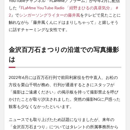
YouTubeチャンネル「FLaMme／フラーム」が今年2月に配信
した『
FLaMme YouTube Radio 「紺野まひるの真昼気分」 ＃
2
』で
シンガーソングライターの藤井風
をテレビで見たことに
触れながら「藤井風くんにドはまりしちゃって」と嬉しそう
に話すチャーミングな女性です。
金沢百万石まつりの沿道での写真撮影
は
2022年6月には百万石行列で前田利家役を竹中直人、お松の
方役を栗山千明が務め、行列が通過するときにスタッフが
「撮影はご遠慮ください」の掲示板を持って撮影禁止を呼び
かけたことが取り沙汰されました。突然の撮影NGに戸惑った
観客も少なくなかったといいます。
ニュースでも取り上げたため話題になりましたが、来年の
「金沢百万石まつり」についてはタレントの所属事務所から