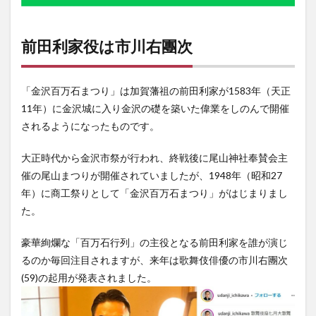
3
金沢
百万
前田利家役は市川右團次
石ま
つり
の沿
道で
「金沢百万石まつり」は加賀藩祖の前田利家が1583年（天正
の写
11年）に金沢城に入り金沢の礎を築いた偉業をしのんで開催
真撮
影は
されるようになったものです。
4
大正時代から金沢市祭が行われ、終戦後に尾山神社奉賛会主
イベ
ント
催の尾山まつりが開催されていましたが、1948年（昭和27
情報
年）に商工祭りとして「金沢百万石まつり」がはじまりまし
た。
豪華絢爛な「百万石行列」の主役となる前田利家を誰が演じ
るのか毎回注目されますが、来年は歌舞伎俳優の市川右團次
(59)の起用が発表されました。