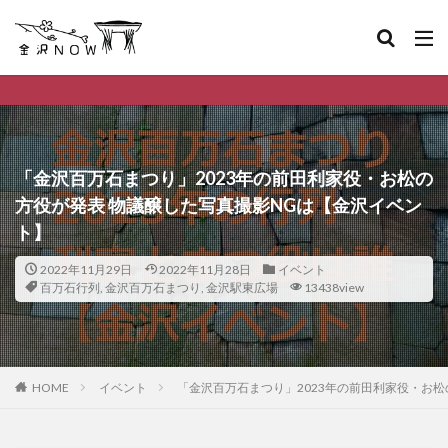
金沢市のデイリーランキング
「金沢百万石まつり」2023年の前田利家役・お松の
方役が発表 物議醸した写真撮影NGは【金沢イベン
ト】
2022年11月29日
2022年11月28日
イベント
百万石行列
,
金沢百万石まつり
,
金沢駅東広場
13438view
HOME
イベント
「金沢百万石まつり」2023年の前田利家役・お