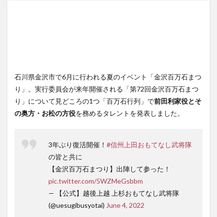
石川県金沢市で6月に行われる夏のイベント「金沢百万石まつ
り」。実行委員会が来年開催される「第72回金沢百万石まつ
り」について見どころの1つ「百万石行列」で
前田利家役とそ
の奥方・お松の方役
を務めるタレントを発表しました。
3年ぶり復活開催！
#信州上田おもてなし武将隊
の皆と共に
【金沢百万石まつり】出陣して参った！
pic.twitter.com/5WZMeGsbbm
— 【公式】越後上越 上杉おもてなし武将隊
(@uesugibusyotai)
June 4, 2022