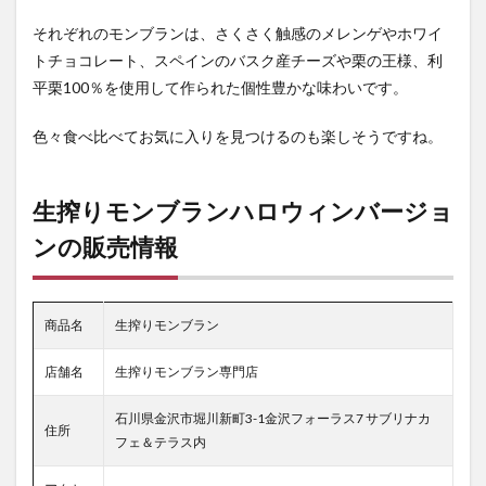
それぞれのモンブランは、さくさく触感のメレンゲやホワイ
トチョコレート、スペインのバスク産チーズや栗の王様、利
平栗100％を使用して作られた個性豊かな味わいです。
色々食べ比べてお気に入りを見つけるのも楽しそうですね。
生搾りモンブランハロウィンバージョ
ンの販売情報
商品名
生搾りモンブラン
店舗名
生搾りモンブラン専門店
石川県金沢市堀川新町3-1金沢フォーラス7 サブリナカ
住所
フェ＆テラス内