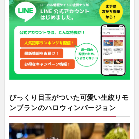
がつ
いた
可愛
い生
絞り
モン
ブラ
ンの
ハロ
ウィ
ンバ
ージ
ョン
2
生搾
りモ
びっくり目玉がついた可愛い生絞りモ
ンブ
ラン
ンブランのハロウィンバージョン
のハ
ロウ
ィン
バー
ジョ
ンは