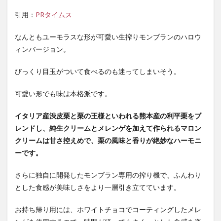
ンバ
ージ
引用：
PRタイムス
ョン
の販
なんともユーモラスな形が可愛い生搾りモンブランのハロウ
売情
ィンバージョン。
報
びっくり目玉がついて食べるのも迷ってしまいそう。
可愛い形でも味は本格派です。
イタリア産渋皮栗と栗の王様といわれる熊本産の利平栗をブ
レンドし、純生クリームとメレンゲを加えて作られるマロン
クリームは甘さ控えめで、栗の風味と香りが絶妙なハーモニ
ーです。
さらに独自に開発したモンブラン専用の搾り機で、ふんわり
とした食感が美味しさをより一層引き立てています。
お持ち帰り用には、ホワイトチョコでコーティングしたメレ