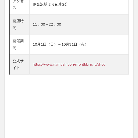
アクセ
JR金沢駅より徒歩2分
ス
開店時
11：00～22：00
間
開催期
10月1日（日）～10月31日（火）
間
公式サ
https://www.namashibori-montblanc.jp/shop
イト