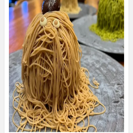
一か
月だ
けの
期間
限定
販売
3
生搾
りモ
ンブ
ラン
の4
つの
フレ
ーバ
ー
4
生搾
りモ
ンブ
ラン
ハロ
ウィ