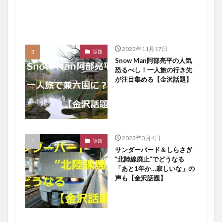
2022年11月17日
話題
Snow Man阿部亮平の人気
恐るべし！一人旅の行き先
が注目集める【金沢話題】
2023年3月4日
話題
サンダーバード＆しらさぎ
”北陸線廃止”でどうなる
「あと1年か…寂しいな」の
声も【金沢話題】