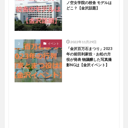
ノ空女学院の校舎 モデルは
どこ？【金沢話題】
2022年11月29日
イベント
「金沢百万石まつり」2023
年の前田利家役・お松の方
役が発表 物議醸した写真撮
影NGは【金沢イベント】