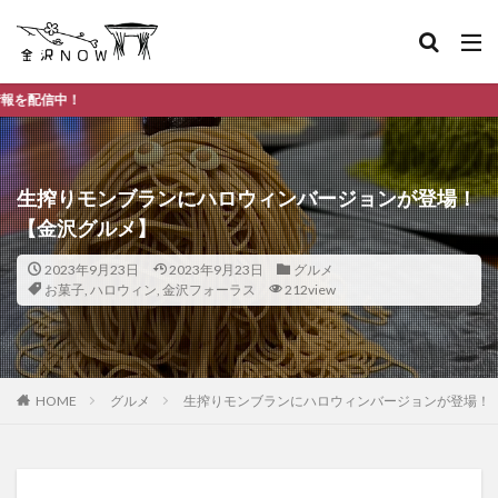
金沢市のデイリーラ
生搾りモンブランにハロウィンバージョンが登場！
【金沢グルメ】
2023年9月23日
2023年9月23日
グルメ
お菓子
,
ハロウィン
,
金沢フォーラス
212view
HOME
グルメ
生搾りモンブランにハロウィンバージョンが登場！