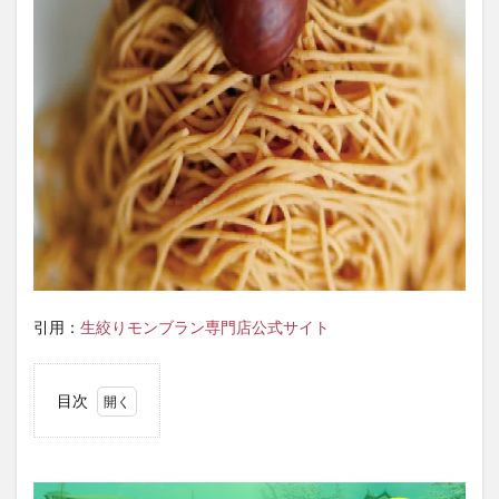
引用：
生絞りモンブラン専門店公式サイト
目次
1
びっ
くり
目玉