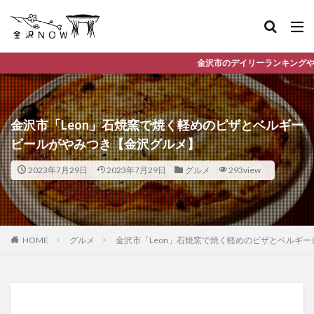
金沢市のデイリーランキングやお得な店舗情報など、公式Line
金沢市「Leon」石焼窯で焼く軽めのピザとベルギー
ビールがやみつき【金沢グルメ】
2023年7月29日
2023年7月29日
グルメ
293view
HOME
グルメ
金沢市「Leon」石焼窯で焼く軽めのピザとベルギ