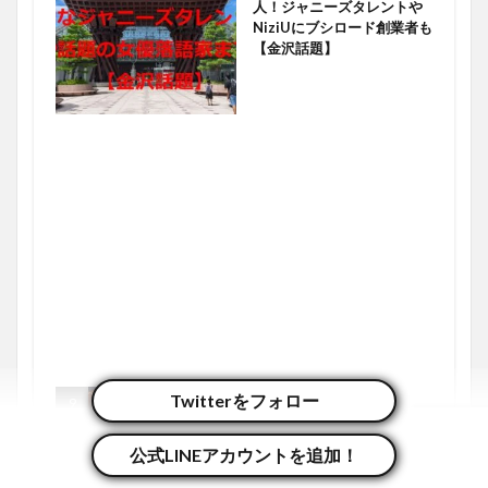
人！ジャニーズタレントや
NiziUにブシロード創業者も
【金沢話題】
2022年2月25日
Twitterをフォロー
グルメ
金沢市で「のどぐろ」が食
べられるオススメの店3選
公式LINEアカウントを追加！
【かなざわグルメまとめ】