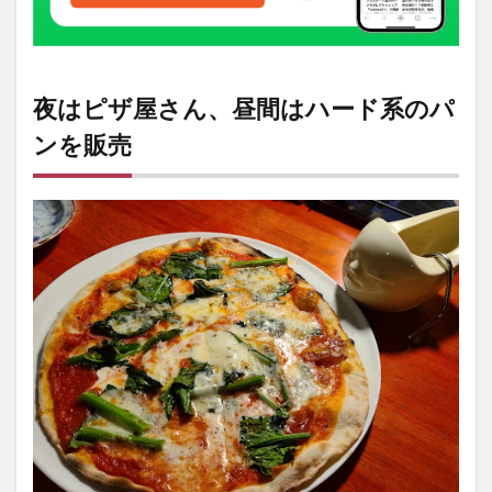
はカ
レー
も食
べら
れる
夜はピザ屋さん、昼間はハード系のパ
3
ンを販売
「Leon」
ではお持
ち帰りメ
ニューも
4
「Leon」
店舗情報