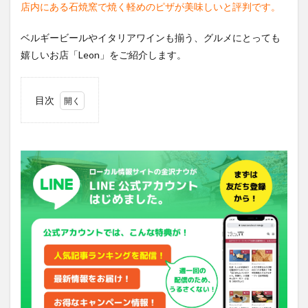
店内にある石焼窯で焼く軽めのピザが美味しいと評判です。
ベルギービールやイタリアワインも揃う、グルメにとっても
嬉しいお店「Leon」をご紹介します。
目次
1
夜は
ピザ
屋さ
ん、
昼間
はハ
ード
系の
パン
を販
売
2
ラン
チに