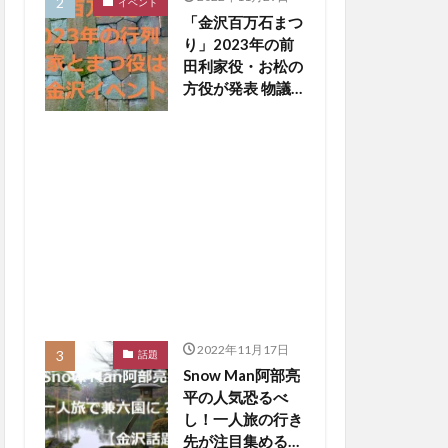
イベント
「金沢百万石まつ
り」2023年の前
田利家役・お松の
方役が発表 物議
醸した写真撮影
NGは【金沢イベ
ント】
2022年11月17日
話題
Snow Man阿部亮
平の人気恐るべ
し！一人旅の行き
先が注目集める