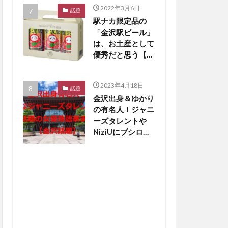
2022年3月6日
話題
駅ナカ限定品の
「金沢駅ビール」
は、お土産として
優秀だと思う【か
なざわ話題】
2023年4月18日
話題
金沢出身＆ゆかり
の有名人！ジャニ
ーズタレントや
NiziUにブシロー
ド創業者も【金沢
話題】