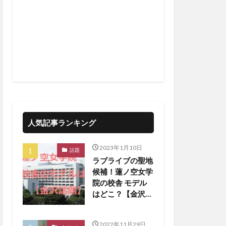
人気記事ランキング
2023年1月10日
話題
ラブライブの聖地
候補！蓮ノ空女学
院の校舎 モデル
はどこ？【金沢話
題】
2022年11月29日