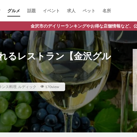
グルメ
話題
イベント
求人
ペット
名所
イリーランキングやお得な店舗情報など、公式Lineだけの限定情報を配
れるレストラン【金沢グル
ランス料理
,
ルディック
170view