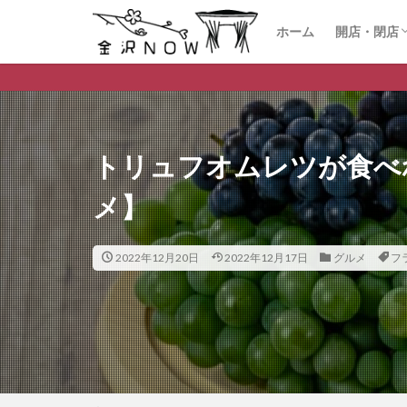
ホーム
開店・閉店
開店
閉店
金沢市のデ
トリュフオムレツが食べ
メ】
2022年12月20日
2022年12月17日
グルメ
フ