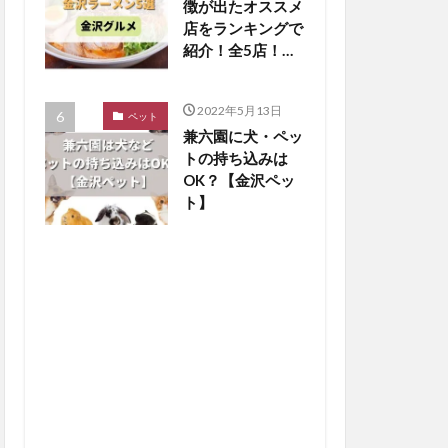
徴が出たオススメ
店をランキングで
紹介！全5店！
【金沢グルメまと
め】
2022年5月13日
ペット
兼六園に犬・ペッ
トの持ち込みは
OK？【金沢ペッ
ト】