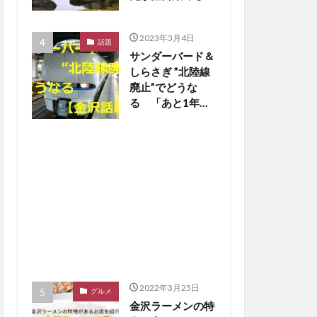
【金沢話題】
2023年3月4日
話題
サンダーバード＆
しらさぎ ”北陸線
廃止”でどうな
る 「あと1年
か…寂しいな」の
声も【金沢話題】
2022年3月25日
グルメ
金沢ラーメンの特