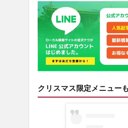
リ
ス
マ
ス
限
定
メ
ニ
ュ
ー
も
2
ア
ク
クリスマス限定メニュー
セ
ス