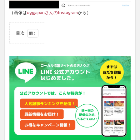
（画像は
uggjapanさんのInstagram
から）
目次
1
「UGG」
はカリフ
ォルニア
発のサー
ファー御
用達ブラ
ンドでキ
ムタクが
使ったこ
とから日
本でもブ
レイク
2
世界
中で人気
の
「UGG」