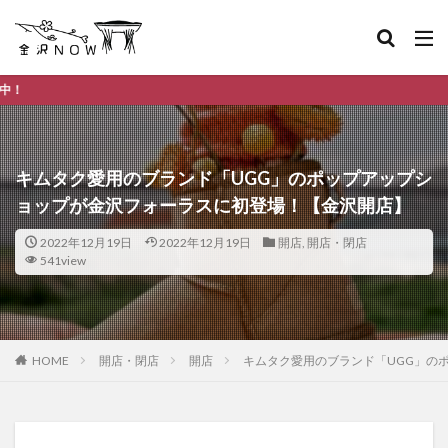
金沢市のデイリーラン
キムタク愛用のブランド「UGG」のポップアップシ
ョップが金沢フォーラスに初登場！【金沢開店】
2022年12月19日
2022年12月19日
開店
,
開店・閉店
541view
HOME
開店・閉店
開店
キムタク愛用のブランド「UGG」の