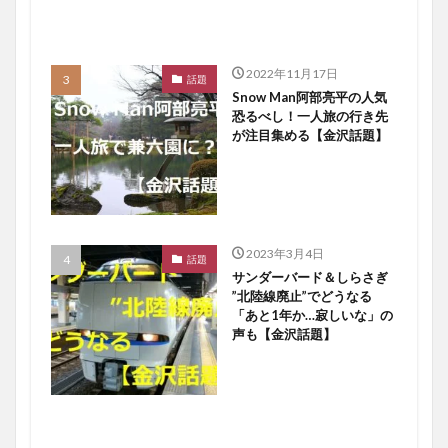
2022年11月17日
話題
Snow Man阿部亮平の人気
恐るべし！一人旅の行き先
が注目集める【金沢話題】
2023年3月4日
話題
サンダーバード＆しらさぎ
”北陸線廃止”でどうなる
「あと1年か…寂しいな」の
声も【金沢話題】