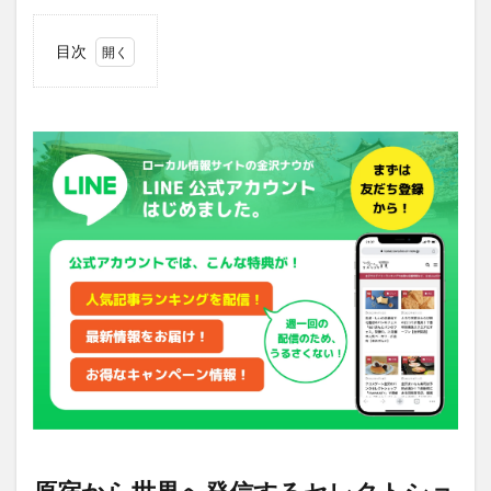
目次
1
原宿か
ら世界へ発
信するセレ
クトショッ
プ
「atomos」
が「GORE-
TEX
BRAND」を
引っ下げて
金沢上陸！
2
期間
中来
場の
方に
特別
ノベ
ルテ
ィも