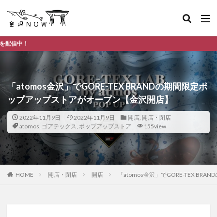
金沢市のデイリーラ
「atomos金沢」でGORE-TEX BRANDの期間限定ポ
ップアップストアがオープン【金沢開店】
2022年11月9日
2022年11月9日
開店
,
開店・閉店
atomos
,
ゴアテックス
,
ポップアップストア
155view
HOME
開店・閉店
開店
「atomos金沢」でGORE-TEX 