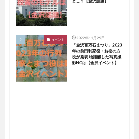
どこ？【金沢話題】
2022年11月29日
イベント
「金沢百万石まつり」2023
年の前田利家役・お松の方
役が発表 物議醸した写真撮
影NGは【金沢イベント】