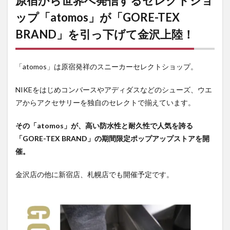
原宿から世界へ発信するセレクトショ
用意
ップ「atomos」が「GORE-TEX
3
「atomos
BRAND」を引っ下げて金沢上陸！
金沢」ポ
ップアッ
プストア
の開店情
「atomos」は原宿発祥のスニーカーセレクトショップ。
報
NIKEをはじめコンバースやアディダスなどのシューズ、ウエ
アからアクセサリーを独自のセレクトで揃えています。
その「atomos」が、高い防水性と耐久性で人気を誇る
「GORE-TEX BRAND」の期間限定ポップアップストアを開
催。
金沢店の他に新宿店、札幌店でも開催予定です。