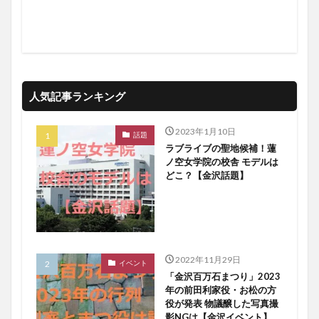
人気記事ランキング
2023年1月10日
話題
ラブライブの聖地候補！蓮
ノ空女学院の校舎 モデルは
どこ？【金沢話題】
2022年11月29日
イベント
「金沢百万石まつり」2023
年の前田利家役・お松の方
役が発表 物議醸した写真撮
影NGは【金沢イベント】