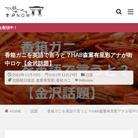
金沢市のデイリ
香箱ガニを英語で言うと？HAB森重有里彩アナが街
中ロケ【金沢話題】
2022年11月30日
2022年11月29日
話題
北陸朝日放送
,
森重有里彩
,
香箱ガニ
948view
HOME
話題
香箱ガニを英語で言うと？HAB森重有里彩アナが街中