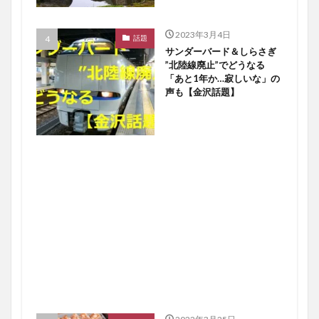
2023年3月4日
話題
サンダーバード＆しらさぎ
”北陸線廃止”でどうなる
「あと1年か…寂しいな」の
声も【金沢話題】