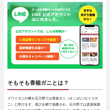
香箱
ガニ
と
は？
2
森重
有里
彩ア
ナの
プロ
フィ
ール
3
北陸
朝日
放送
そもそも香箱ガニとは？
の情
報
ズワイガニの雌を石川県では香箱ガニ（せこがに/セイコガ
ニ）と呼びます。底びき網で漁獲され、石川県では資源保護