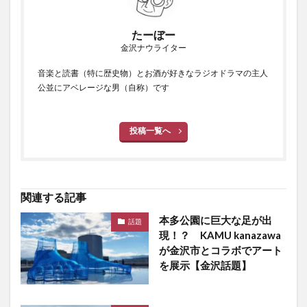
たーぼー
金沢ナウライター
音楽と読書（特に歴史物）とお酒が好きなラジオドラマの主人
公並にアベレージな男（自称）です
投稿一覧へ
関連する記事
本多公園に巨大な足が出
話題
現！？ KAMU kanazawa
が金沢市とコラボでアート
を展示【金沢話題】