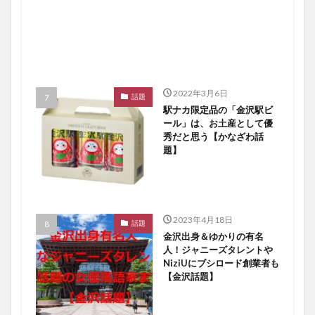
2022年3月6日
話題
駅ナカ限定品の「金沢駅ビ
ール」は、お土産として優
秀だと思う【かなざわ話
題】
2023年4月18日
話題
金沢出身＆ゆかりの有名
人！ジャニーズタレントや
NiziUにブシロード創業者も
【金沢話題】