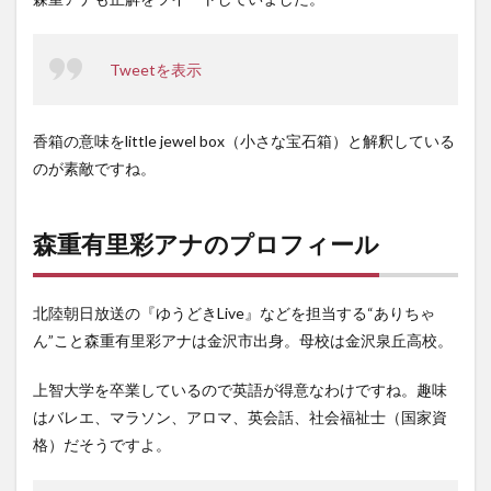
Tweetを表示
香箱の意味をlittle jewel box（小さな宝石箱）と解釈している
のが素敵ですね。
森重有里彩アナのプロフィール
北陸朝日放送の『ゆうどきLive』などを担当する“ありちゃ
ん”こと森重有里彩アナは金沢市出身。母校は金沢泉丘高校。
上智大学を卒業しているので英語が得意なわけですね。趣味
はバレエ、マラソン、アロマ、英会話、社会福祉士（国家資
格）だそうですよ。