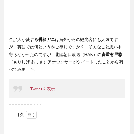
金沢人が愛する
香箱ガニ
は海外からの観光客にも人気です
が、英語では何というかご存じですか？ そんなこと思いも
寄らなかったのですが、北陸朝日放送（HAB）の
森重有里彩
（もりしげ ありさ）アナウンサーがツイートしたことから調
べてみました。
Tweetを表示
目次
1
そも
そも