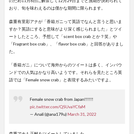
のため11月6日に解禁して12月29日までと漁期が決められて
おり、旬を味わえるのは僅かな期間に限られます。
森重有里彩アナが「香箱ガニって英語でなんと言うと思いま
すか？英語にすると意味がより深く感じられました」とツイ
ートしたところ、予想して「scent box crab とか？笑」や
「Fragrant box crab」、「flavor box crab」と回答がありまし
た。
「香箱ガニ」について海外からのツイートは多く、インバウ
ンドでの人気はかなり高いようです。それらを見たところ英
語では「Female snow crab」と表現するみたいですよ。
Female snow crab from Japan!!!!!!
pic.twitter.com/QSUvaYCfaM
— Anali (@ana179u)
March 31, 2022
森重アナも正解をツイートしていました。