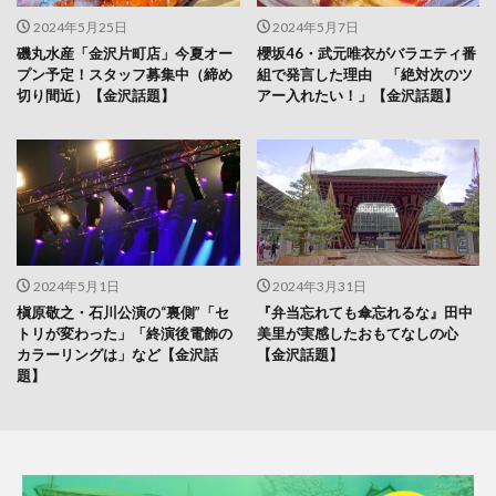
2024年5月25日
2024年5月7日
磯丸水産「金沢片町店」今夏オー
櫻坂46・武元唯衣がバラエティ番
プン予定！スタッフ募集中（締め
組で発言した理由 「絶対次のツ
切り間近）【金沢話題】
アー入れたい！」【金沢話題】
2024年5月1日
2024年3月31日
槇原敬之・石川公演の“裏側”「セ
『弁当忘れても傘忘れるな』田中
トリが変わった」「終演後電飾の
美里が実感したおもてなしの心
カラーリングは」など【金沢話
【金沢話題】
題】