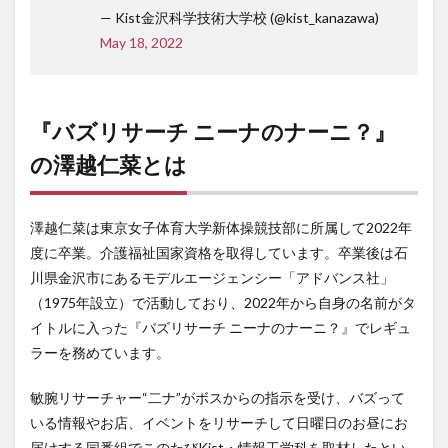
— Kist金沢科学技術大学校 (@kist_kanazawa)
May 18, 2022
『バズリサーチ ニーナのナーニ？』
の澤越仁菜とは
澤越仁菜は東京女子体育大学新体操競技部に所属して2022年
度に卒業。介護福祉国家資格を取得しています。卒業後は石
川県金沢市にあるモデルエージェンシー「アドバンス社」
（1975年設立）で活動しており、2022年から自身の名前がタ
イトルに入った『バズリサーチ ニーナのナーニ？』でレギュ
ラーを務めています。
敏腕リサーチャー“二ナ”がボスからの指示を受け、バズって
いる情報やお店、イベントをリサーチして日曜日のお昼にお
届けする同番組でこのたびKist・情報工学科を取材したとい