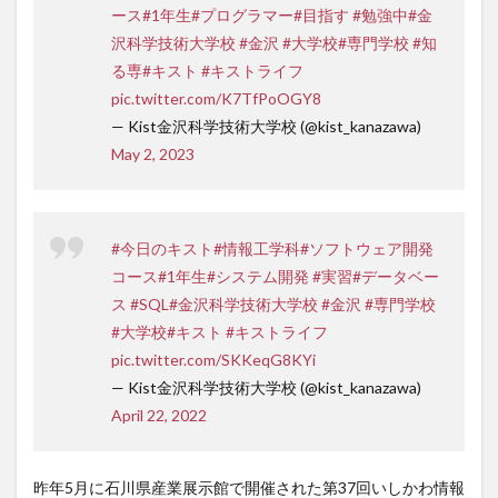
ース
#1年生
#プログラマー
#目指す
#勉強中
#金
沢科学技術大学校
#金沢
#大学校
#専門学校
#知
る専
#キスト
#キストライフ
pic.twitter.com/K7TfPoOGY8
— Kist金沢科学技術大学校 (@kist_kanazawa)
May 2, 2023
#今日のキスト
#情報工学科
#ソフトウェア開発
コース
#1年生
#システム開発
#実習
#データベー
ス
#SQL
#金沢科学技術大学校
#金沢
#専門学校
#大学校
#キスト
#キストライフ
pic.twitter.com/SKKeqG8KYi
— Kist金沢科学技術大学校 (@kist_kanazawa)
April 22, 2022
昨年5月に石川県産業展示館で開催された第37回いしかわ情報