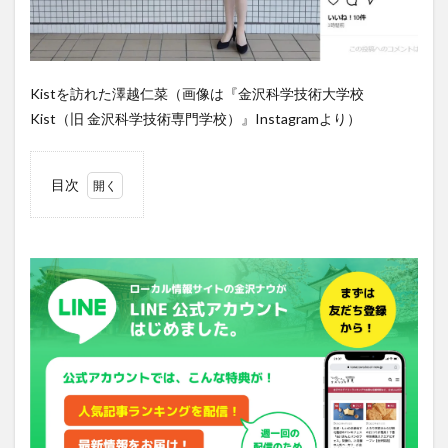
Kistを訪れた澤越仁菜（画像は『金沢科学技術大学校
Kist（旧 金沢科学技術専門学校）』Instagramより）
目次
1
Kist・
情報
工学
科と
は
2
『バズ
リサー
チ ニ
ーナの
ナー
ニ？』