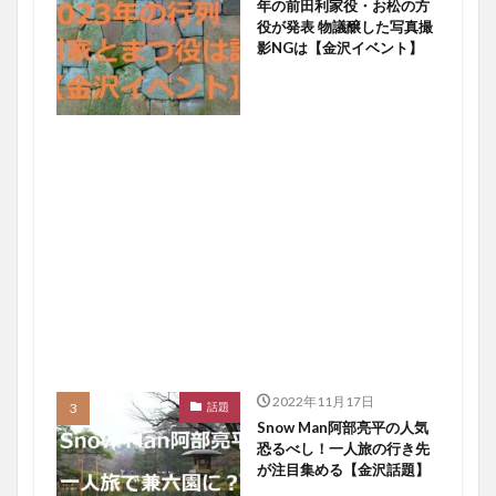
年の前田利家役・お松の方
役が発表 物議醸した写真撮
影NGは【金沢イベント】
2022年11月17日
話題
Snow Man阿部亮平の人気
恐るべし！一人旅の行き先
が注目集める【金沢話題】