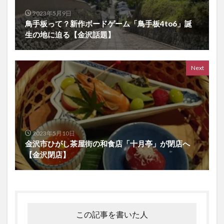
2023年5月9日
鳥手板って？新作ボードゲーム「鳥手板4to6」誕
生の地に迫る【金沢話題】
Next
2023年5月10日
金沢市ひがし茶屋街の和食店「十月亭」が閉店へ
【金沢閉店】
この記事を書いた人