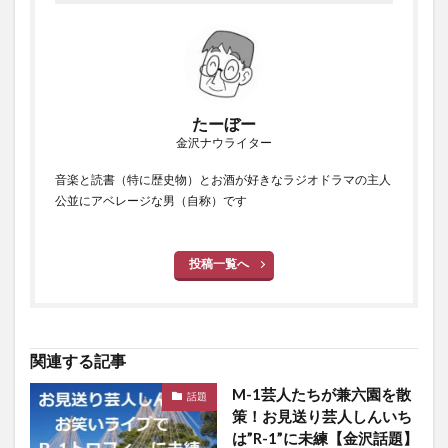
たーぼー
金沢ナウライター
音楽と読書（特に歴史物）とお酒が好きなラジオドラマの主人
公並にアベレージな男（自称）です
投稿一覧へ
関連する記事
M-1芸人たちが兼六園を散
話題
策！お見送り芸人しんいち
は”R-1”に未練【金沢話題】