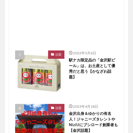
2022年3月6日
話題
駅ナカ限定品の「金沢駅ビ
ール」は、お土産として優
秀だと思う【かなざわ話
題】
2023年4月18日
話題
金沢出身＆ゆかりの有名
人！ジャニーズタレントや
NiziUにブシロード創業者も
【金沢話題】