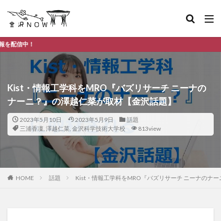
金沢市のデイ
Kist・情報工学科をMRO『バズリサーチ ニーナの
ナーニ？』の澤越仁菜が取材【金沢話題】
2023年5月10日
2023年5月9日
話題
三浦香凜
,
澤越仁菜
,
金沢科学技術大学校
813view
HOME
話題
Kist・情報工学科をMRO『バズリサーチ ニーナの