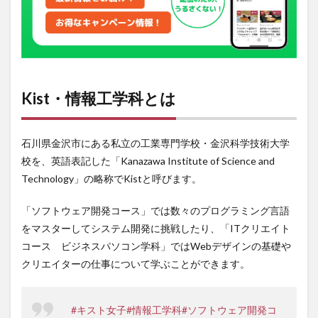
の澤越
仁菜と
は
3
Kist
は
MRO『ガ
Kist・情報工学科とは
ルガー
ル』の取
材を受け
たことも
石川県金沢市にある私立の工業専門学校・金沢科学技術大学
4
校を、英語表記した「Kanazawa Institute of Science and
Kist
Technology」の略称でKistと呼びます。
の情
報
「ソフトウェア開発コース」では数々のプログラミング言語
をマスターしてシステム開発に挑戦したり、「ITクリエイト
コース ビジネスパソコン学科」ではWebデザインの基礎や
クリエイターの仕事について学ぶことができます。
#キスト女子
#情報工学科
#ソフトウェア開発コ