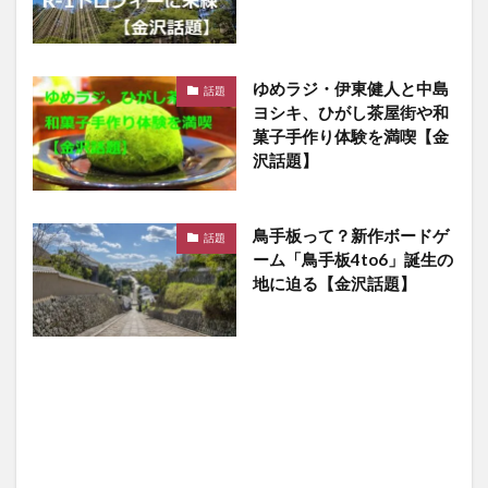
ゆめラジ・伊東健人と中島
話題
ヨシキ、ひがし茶屋街や和
菓子手作り体験を満喫【金
沢話題】
鳥手板って？新作ボードゲ
話題
ーム「鳥手板4to6」誕生の
地に迫る【金沢話題】