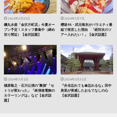
2024年5月25日
2024年5月7日
磯丸水産「金沢片町店」今夏オー
櫻坂46・武元唯衣がバラエティ番
プン予定！スタッフ募集中（締め
組で発言した理由 「絶対次のツ
切り間近）【金沢話題】
アー入れたい！」【金沢話題】
2024年5月1日
2024年3月31日
槇原敬之・石川公演の“裏側”「セ
『弁当忘れても傘忘れるな』田中
トリが変わった」「終演後電飾の
美里が実感したおもてなしの心
カラーリングは」など【金沢話
【金沢話題】
題】