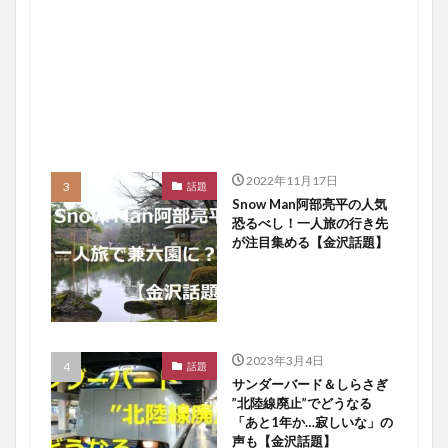
2022年11月17日
話題
Snow Man阿部亮平の人気
恐るべし！一人旅の行き先
が注目集める【金沢話題】
2023年3月4日
話題
サンダーバード＆しらさぎ
”北陸線廃止”でどうなる
「あと1年か…寂しいな」の
声も【金沢話題】