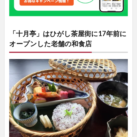
和食
店
2
「十
月
「十月亭」はひがし茶屋街に17年前に
亭」
の閉
オープンした老舗の和食店
店情
報