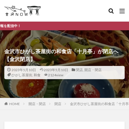
金沢市のデ
金沢市ひがし茶屋街の和食店「十月亭」が閉店へ
【金沢閉店】
2023年5月10日
2023年5月10日
閉店
,
開店・閉店
ひがし茶屋街
,
和食
2124view
HOME
開店・閉店
閉店
金沢市ひがし茶屋街の和食店「十月亭