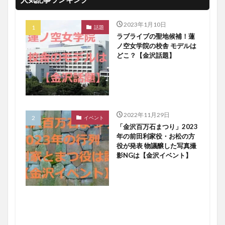
2023年1月10日
話題
ラブライブの聖地候補！蓮
ノ空女学院の校舎 モデルは
どこ？【金沢話題】
2022年11月29日
イベント
「金沢百万石まつり」2023
年の前田利家役・お松の方
役が発表 物議醸した写真撮
影NGは【金沢イベント】