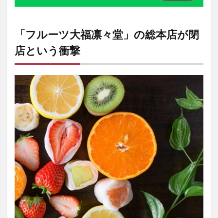
福
凛々
堂」
「フルーツ大福凛々堂」の総本店が閉
の閉
店情
店という衝撃
報