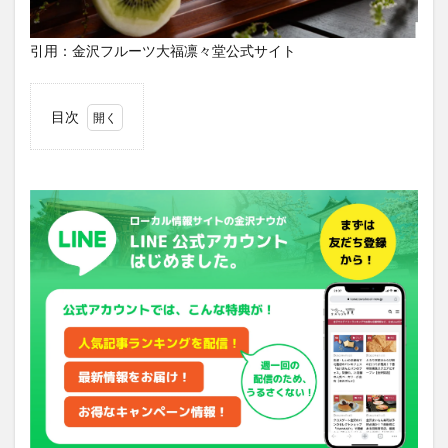
引用：金沢フルーツ大福凛々堂公式サイト
目次
1
「フ
ルー
ツ大
福
凛々
堂」
の総
本店
が閉
店と
いう
衝撃
2
「フ
ルー
ツ大