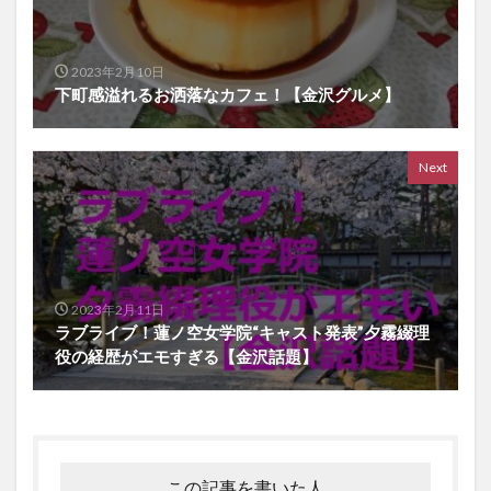
2023年2月10日
下町感溢れるお洒落なカフェ！【金沢グルメ】
Next
2023年2月11日
ラブライブ！蓮ノ空女学院“キャスト発表”夕霧綴理
役の経歴がエモすぎる【金沢話題】
この記事を書いた人