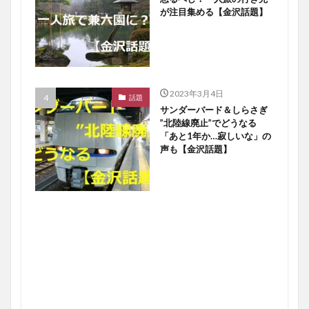
が注目集める【金沢話題】
2023年3月4日
話題
サンダーバード＆しらさぎ
”北陸線廃止”でどうなる
「あと1年か…寂しいな」の
声も【金沢話題】