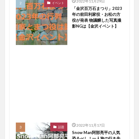
2022年11月29日
イベント
「金沢百万石まつり」2023
年の前田利家役・お松の方
役が発表 物議醸した写真撮
影NGは【金沢イベント】
2022年11月17日
話題
Snow Man阿部亮平の人気
恐るべし！一人旅の行き先