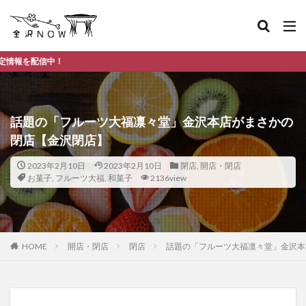
金沢市
話題の「フルーツ大福凛々堂」金沢本店がまさかの
閉店【金沢閉店】
2023年2月10日
2023年2月10日
閉店
,
開店・閉店
お菓子
,
フルーツ大福
,
和菓子
2136view
HOME
開店・閉店
閉店
話題の「フルーツ大福凛々堂」金沢本