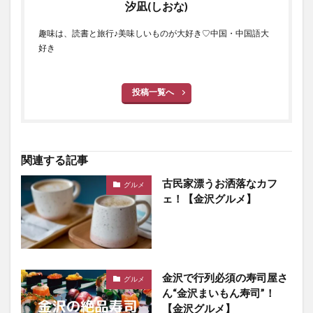
汐凪(しおな)
趣味は、読書と旅行♪美味しいものが大好き♡中国・中国語大
好き
投稿一覧へ
関連する記事
古民家漂うお洒落なカフ
グルメ
ェ！【金沢グルメ】
金沢で行列必須の寿司屋さ
グルメ
ん“金沢まいもん寿司”！
【金沢グルメ】