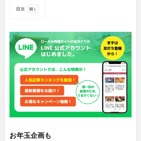
目次
1
お年
玉企
画も
2
アク
セス
お年玉企画も