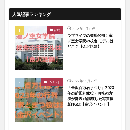
人気記事ランキング
2023年1月10日
話題
ラブライブの聖地候補！蓮
ノ空女学院の校舎 モデルは
どこ？【金沢話題】
2022年11月29日
イベント
「金沢百万石まつり」2023
年の前田利家役・お松の方
役が発表 物議醸した写真撮
影NGは【金沢イベント】