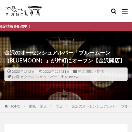
金沢
金沢のオーセンシュアルバー「ブルームーン
（BLUEMOON）」が片町にオープン【金沢開店】
2023年1月2日
2022年12月31日
開店
,
開店・閉店
お酒
,
カクテル
,
ショットバー
618view
HOME
開店・閉店
開店
金沢のオーセンシュアルバー「ブルー