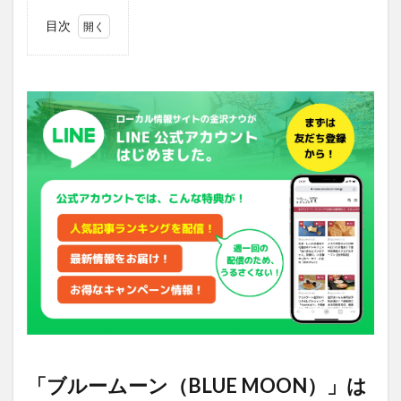
目次
1
「ブル
ームーン
（BLUE
MOON）」
は片町エリ
アの本格的
なショット
バー
2
「ブル
ームーン
（BLUE
MOON）」
の開店情報
「ブルームーン（BLUE MOON）」は