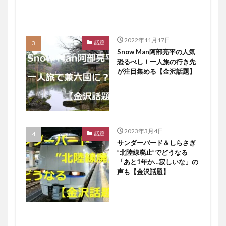
2022年11月17日
話題
Snow Man阿部亮平の人気
恐るべし！一人旅の行き先
が注目集める【金沢話題】
2023年3月4日
話題
サンダーバード＆しらさぎ
”北陸線廃止”でどうなる
「あと1年か…寂しいな」の
声も【金沢話題】