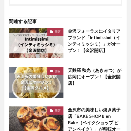
関連する記事
金沢フォーラスにイタリア
開店
ブランド「Intimissimi（イ
ンティミッシミ）」がオー
プン！【金沢開店】
天麩羅 秋光（あきみつ）が
開店
広岡にオープン！【金沢開
店】
金沢市の美味しい焼き菓子
開店
店「BAKE SHOP bien
Bake（ベイクショップ ビ
アンベイク）」が移転オー