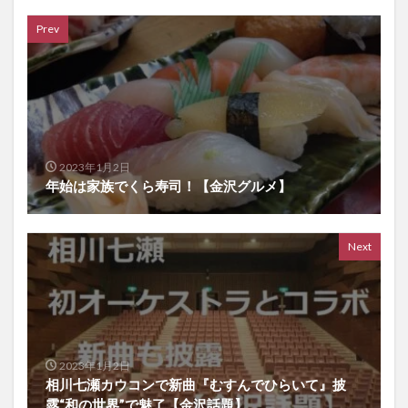
Prev
2023年1月2日
年始は家族でくら寿司！【金沢グルメ】
Next
2023年1月2日
相川七瀬カウコンで新曲『むすんでひらいて』披
露“和の世界”で魅了【金沢話題】