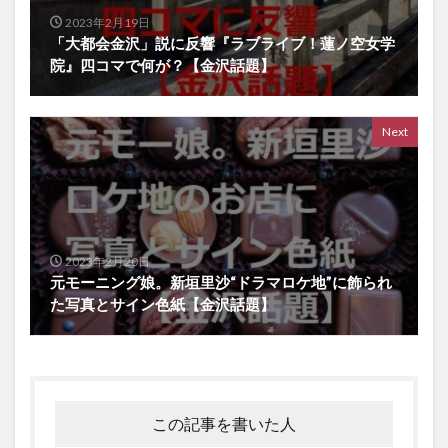
2023年2月19日
「大都会金沢」説に反響『ラブライブ！蓮ノ空女学
院』四コマで何が？【金沢話題】
Next
2023年2月20日
元モーニング娘。新垣里沙“ドラマロケ地”に飾られ
た写真とサイン色紙【金沢話題】
この記事を書いた人