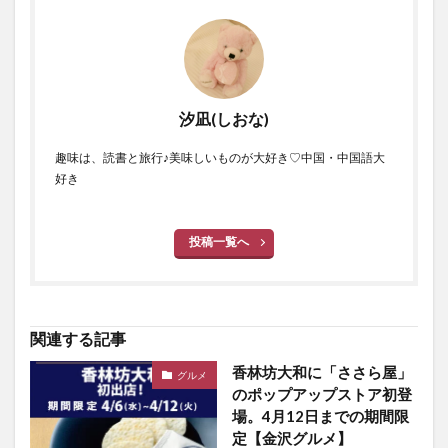
汐凪(しおな)
趣味は、読書と旅行♪美味しいものが大好き♡中国・中国語大
好き
投稿一覧へ
関連する記事
香林坊大和に「ささら屋」
グルメ
のポップアップストア初登
場。4月12日までの期間限
定【金沢グルメ】