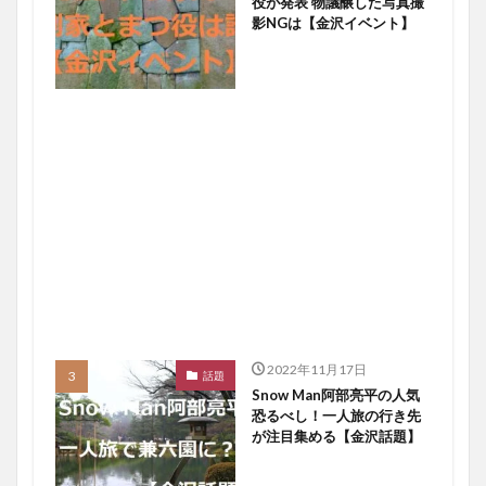
役が発表 物議醸した写真撮
影NGは【金沢イベント】
2022年11月17日
話題
Snow Man阿部亮平の人気
恐るべし！一人旅の行き先
が注目集める【金沢話題】