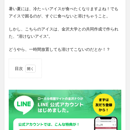
暑い夏には、冷た～いアイスが食べたくなりますよね！でも
アイスで困るのが、すぐに食べないと溶けちゃうこと。
しかし、こちらのアイスは、金沢大学との共同作成で作られ
た、“溶けないアイス”。
どうやら、一時間放置しても溶けてこないのだとか！？
目次
1
どう
して
アイ
スが
溶け
ない
の‼??
2
アク