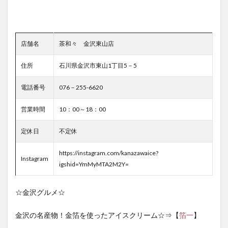
店舗名
茶和々 金沢東山店
住所
石川県金沢市東山1丁目5－5
電話番号
076－255-6620
営業時間
10：00～18：00
定休日
不定休
https://instagram.com/kanazawaice?
Instagram
igshid=YmMyMTA2M2Y=
☆金沢グルメ☆
金沢の名産物！金箔を使ったアイスクリーム☆⇒【
箔一
】