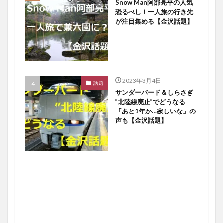
Snow Man阿部亮平の人気
恐るべし！一人旅の行き先
が注目集める【金沢話題】
2023年3月4日
話題
サンダーバード＆しらさぎ
”北陸線廃止”でどうなる
「あと1年か…寂しいな」の
声も【金沢話題】