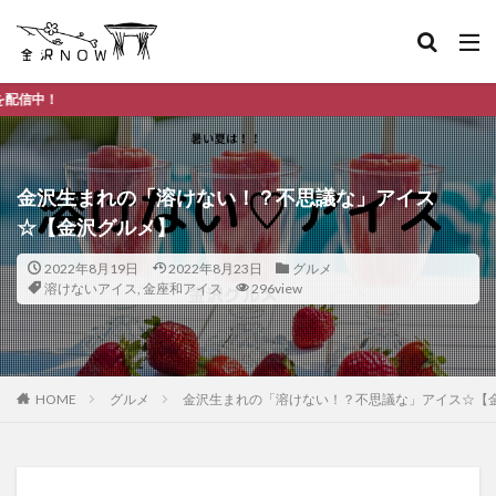
金沢市のデイ
金沢生まれの「溶けない！？不思議な」アイス
☆【金沢グルメ】
2022年8月19日
2022年8月23日
グルメ
溶けないアイス
,
金座和アイス
296view
HOME
グルメ
金沢生まれの「溶けない！？不思議な」アイス☆【