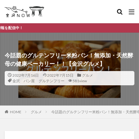
金沢市
今話題のグルテンフリー米粉パン！無添加・天然酵
母の健康ベーカリー！！【金沢グルメ】
2022年7月16日
2022年7月15日
グルメ
金沢 パン屋 グルテンフリー
581view
HOME
グルメ
今話題のグルテンフリー米粉パン！無添加・天然酵