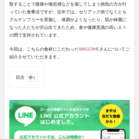
取することで腹痛や倦怠感などを催してしまう病気の方が行
っていた食事法ですが、近年では、セリアック病でなくとも
グルテンフリーを実施し、体調がよくなったり、肌が綺麗に
なった人たちが沢山出てきたため、食や健康意識の高い人々
の間で支持されています。
今回は、こちらの食材にこだわった
WAGOME
さんについてご
紹介させていただきます。
目次
1
全国
どこ
でも
販売
中！
2
WAGOME
さんのア