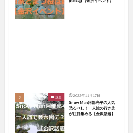
影NGは【金沢イベント】
2022年11月17日
話題
Snow Man阿部亮平の人気
恐るべし！一人旅の行き先
が注目集める【金沢話題】