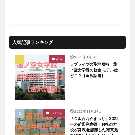
人気記事ランキング
2023年1月10日
話題
ラブライブの聖地候補！蓮
ノ空女学院の校舎 モデルは
どこ？【金沢話題】
2022年11月29日
イベント
「金沢百万石まつり」2023
年の前田利家役・お松の方
役が発表 物議醸した写真撮