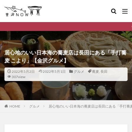
金沢市のデイリーランキン
居心地のいい日本海の蕎麦店は長田にある「手打蕎
麦 こより」【金沢グルメ】
2022年5月2日
2022年5月1日
グルメ
蕎麦
,
長田
307view
HOME
グルメ
居心地のいい日本海の蕎麦店は長田にある「手打蕎麦