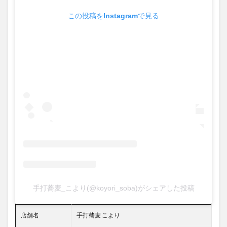
この投稿をInstagramで見る
手打蕎麦_こより(@koyori_soba)がシェアした投稿
店舗名
手打蕎麦 こより