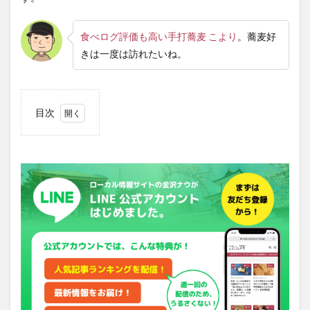
食べログ評価も高い手打蕎麦 こより
。蕎麦好
きは一度は訪れたいね。
目次
1
手打
蕎麦
こよ
りの
メニ
ュー
や予
算は
どれ
くら
い？
2
手打