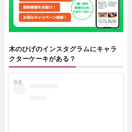
があ
る？
2
有限会
社「シ
ャンド
リエ洋
菓子
木のひげのインスタグラムにキャラ
店」が
会社名
クターケーキがある？
で店名
が「パ
ティス
リー木
のひ
げ」？
3
パテ
ィス
リー
木の
ひげ
の店