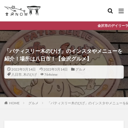
金沢市のデイリーランキングやお得な店舗情報な
「パティスリー木のひげ」のインスタやメニューを
紹介！場所は八日市！【金沢グルメ】
2022年3月14日
2022年3月14日
グルメ
八日市
,
木のひげ
764view
HOME
グルメ
「パティスリー木のひげ」のインスタやメニューを