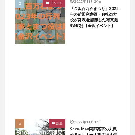
2022年11月29日
イベント
「金沢百万石まつり」2023
年の前田利家役・お松の方
役が発表 物議醸した写真撮
影NGは【金沢イベント】
2022年11月17日
話題
Snow Man阿部亮平の人気
恐るべし！一人旅の行き先