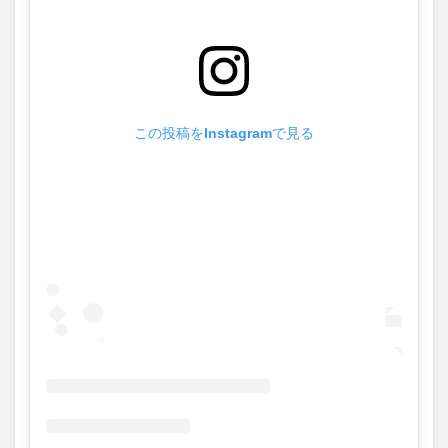
舗情
報
4
パテ
ィス
リー
木の
この投稿をInstagramで見る
ひげ
にあ
るメ
ニュ
ー
は？