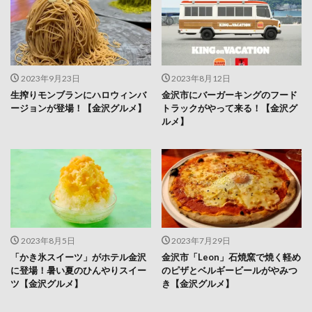
2023年9月23日
2023年8月12日
生搾りモンブランにハロウィンバ
金沢市にバーガーキングのフード
ージョンが登場！【金沢グルメ】
トラックがやって来る！【金沢グ
ルメ】
2023年8月5日
2023年7月29日
「かき氷スイーツ」がホテル金沢
金沢市「Leon」石焼窯で焼く軽め
に登場！暑い夏のひんやりスイー
のピザとベルギービールがやみつ
ツ【金沢グルメ】
き【金沢グルメ】