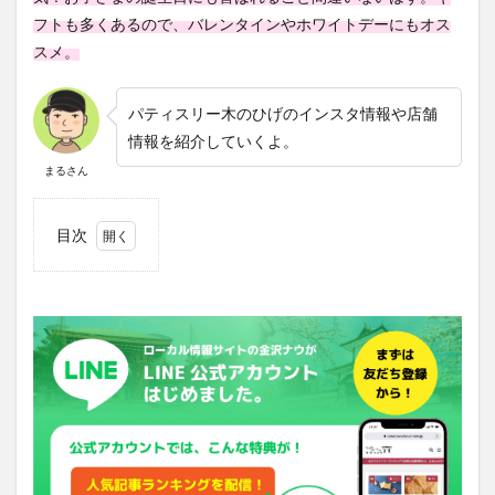
フトも多くあるので、バレンタインやホワイトデーにもオス
スメ。
パティスリー木のひげのインスタ情報や店舗
情報を紹介していくよ。
まるさん
目次
1
木の
ひげ
のイ
ンス
タグ
ラム
にキ
ャラ
クタ
ーケ
ーキ