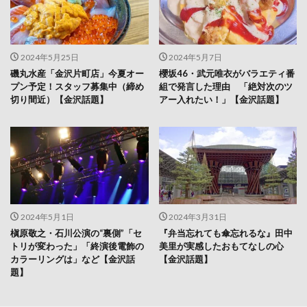
2024年5月25日
2024年5月7日
磯丸水産「金沢片町店」今夏オー
櫻坂46・武元唯衣がバラエティ番
プン予定！スタッフ募集中（締め
組で発言した理由 「絶対次のツ
切り間近）【金沢話題】
アー入れたい！」【金沢話題】
2024年5月1日
2024年3月31日
槇原敬之・石川公演の“裏側”「セ
『弁当忘れても傘忘れるな』田中
トリが変わった」「終演後電飾の
美里が実感したおもてなしの心
カラーリングは」など【金沢話
【金沢話題】
題】