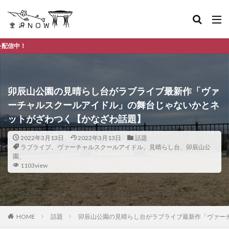
金沢市のデイ
卯辰山公園の見晴らし台がラブライブ最新作「ヴァ
ーチャルスクールアイドル」の舞台じゃないかとネ
ットがざわつく【かなざわ話題】
2022年3月13日
2022年3月13日
話題
ラブライブ、ヴァーチャルスクールアイドル、見晴らし台、卯辰山公
園、
1103view
HOME
話題
卯辰山公園の見晴らし台がラブライブ最新作「ヴァー