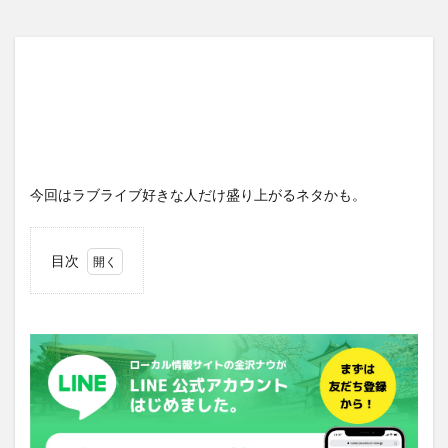
今回はラブライブ好きな人だけ盛り上がるネタかも。
目次
1
ラブ
ライ
ブの
ティ
ザー
イラ
スト
が見