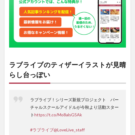
晴ら
し台
っぽ
い
2
「舞
台は
金沢
が濃
厚」
説を
ラブライブのティザーイラストが見晴
唱え
る声
らし台っぽい
ラブライブ！シリーズ新規プロジェクト バー
チャルスクールアイドルが今秋より活動スター
ト
https://t.co/Mo8alsG5Ak
#ラブライブ
@LoveLive_staff