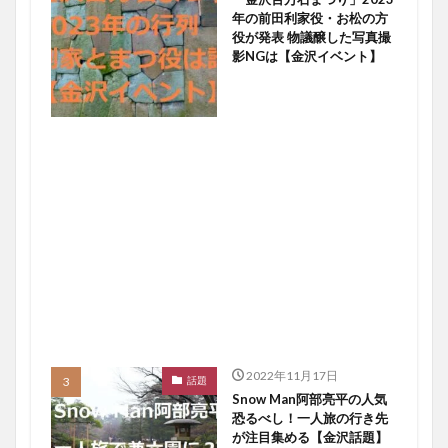
年の前田利家役・お松の方
役が発表 物議醸した写真撮
影NGは【金沢イベント】
2022年11月17日
話題
Snow Man阿部亮平の人気
恐るべし！一人旅の行き先
が注目集める【金沢話題】