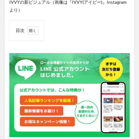
IVVYの新ビジュアル（画像は『IVVY(アイビー)』Instagram
より）
目次
1
元祖
金沢
カレ
ーの
由来
とは
2
「ち
ょっ
と良
いレ
トル
トカ
レー
の
日」
を楽