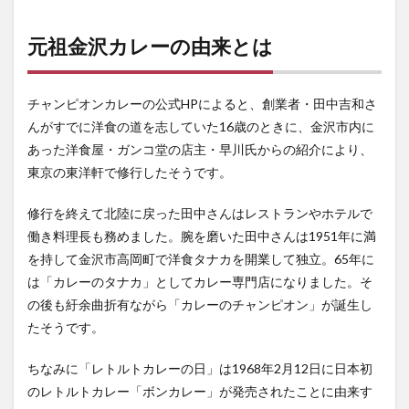
しむ
カレ
元祖金沢カレーの由来とは
ーフ
ァン
も
チャンピオンカレーの公式HPによると、創業者・田中吉和さ
3
んがすでに洋食の道を志していた16歳のときに、金沢市内に
IVVY
とチ
あった洋食屋・ガンコ堂の店主・早川氏からの紹介により、
ャン
東京の東洋軒で修行したそうです。
ピオ
ンカ
レー
修行を終えて北陸に戻った田中さんはレストランやホテルで
がな
働き料理長も務めました。腕を磨いた田中さんは1951年に満
ぜコ
を持して金沢市高岡町で洋食タナカを開業して独立。65年に
ラ
ボ？
は「カレーのタナカ」としてカレー専門店になりました。そ
の後も紆余曲折有ながら「カレーのチャンピオン」が誕生し
4
カレ
たそうです。
ーの
チャ
ちなみに「レトルトカレーの日」は1968年2月12日に日本初
ンピ
オン
のレトルトカレー「ボンカレー」が発売されたことに由来す
近江