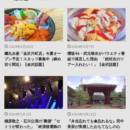
2024年5月25日
2024年5月7日
磯丸水産「金沢片町店」今夏オー
櫻坂46・武元唯衣がバラエティ番
プン予定！スタッフ募集中（締め
組で発言した理由 「絶対次のツ
切り間近）【金沢話題】
アー入れたい！」【金沢話題】
2024年5月1日
2024年3月31日
槇原敬之・石川公演の“裏側”「セ
『弁当忘れても傘忘れるな』田中
トリが変わった」「終演後電飾の
美里が実感したおもてなしの心