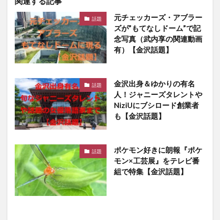
関連する記事
元チェッカーズ・アブラー
話題
ズが”もてなしドーム”で記
念写真（武内享の関連動画
有）【金沢話題】
金沢出身＆ゆかりの有名
話題
人！ジャニーズタレントや
NiziUにブシロード創業者
も【金沢話題】
ポケモン好きに朗報『ポケ
話題
モン×工芸展』をテレビ番
組で特集【金沢話題】