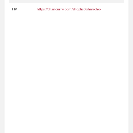
HP
https://chancurry.com/shoplist/ohmicho/