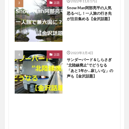
2022年11月17日
話題
Snow Man阿部亮平の人気
恐るべし！一人旅の行き先
が注目集める【金沢話題】
2023年3月4日
話題
サンダーバード＆しらさぎ
”北陸線廃止”でどうなる
「あと1年か…寂しいな」の
声も【金沢話題】