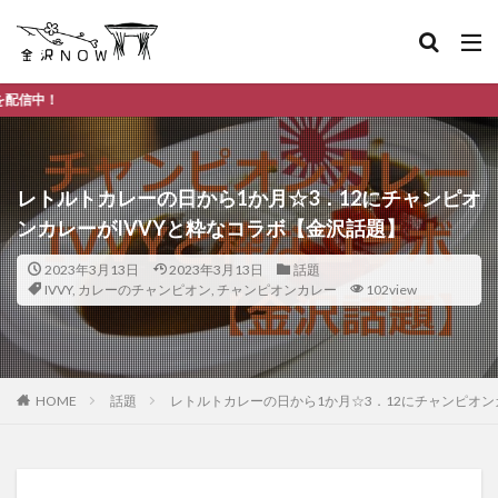
金沢市のデイ
レトルトカレーの日から1か月☆3．12にチャンピオ
ンカレーがIVVYと粋なコラボ【金沢話題】
2023年3月13日
2023年3月13日
話題
IVVY
,
カレーのチャンピオン
,
チャンピオンカレー
102view
HOME
話題
レトルトカレーの日から1か月☆3．12にチャンピオン