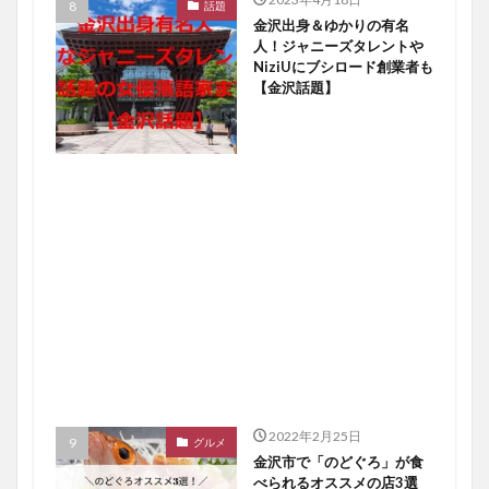
話題
金沢出身＆ゆかりの有名
人！ジャニーズタレントや
NiziUにブシロード創業者も
【金沢話題】
2022年2月25日
グルメ
金沢市で「のどぐろ」が食
べられるオススメの店3選