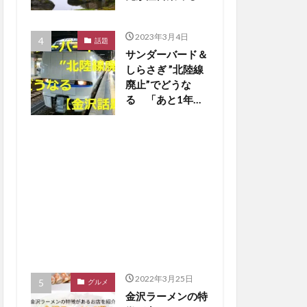
【金沢話題】
2023年3月4日
話題
サンダーバード＆
しらさぎ ”北陸線
廃止”でどうな
る 「あと1年
か…寂しいな」の
声も【金沢話題】
2022年3月25日
グルメ
金沢ラーメンの特