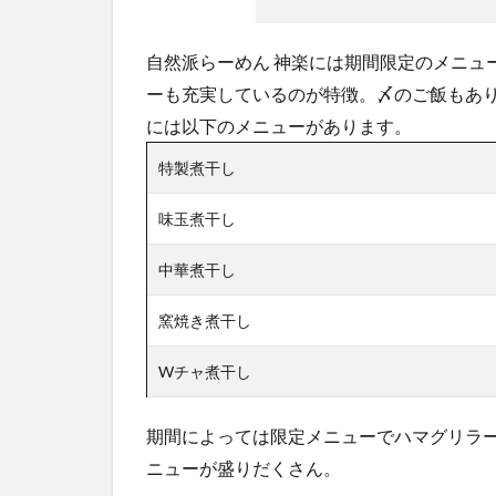
楽
の
自然派らーめん 神楽には期間限定のメニュ
店
舗
ーも充実しているのが特徴。〆のご飯もあ
情
には以下のメニューがあります。
報
特製煮干し
3.1
自然
味玉煮干し
派ラ
ーメ
中華煮干し
ンの
神楽
店舗
窯焼き煮干し
前
Wチャ煮干し
期間によっては限定メニューでハマグリラ
ニューが盛りだくさん。