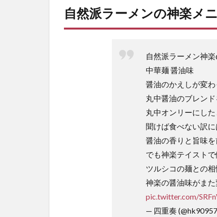
ワン
自然派ラーメンの神楽メ
の
「神
楽」
にま
自然派ラーメン神楽
ずい
とい
中華麺 醤油味
う口
醤油のかえしが変わ
コミ
はな
丸中醤油のブレンド
い？
丸中オンリーにした
3
聞けば食べない訳に
自
醤油の香りと旨味を
然
でも神楽テイストで
派
ラ
ツルシコの麺との相
ー
神楽の醤油味がまた
メ
ン
pic.twitter.com/SR
の
— 四重奏 (@hk90957
神