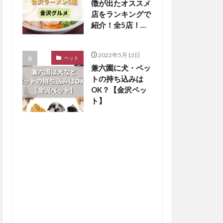
徴が出たオススメ
店をランキングで
紹介！全5店！
【金沢グルメまと
め】
2022年5月13日
ペット
兼六園に犬・ペッ
トの持ち込みは
OK？【金沢ペッ
ト】