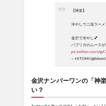
【神楽】
冷やしウニ塩ラーメ
金沢で冷やし💕
パプリカのムースが乗
pic.twitter.com/y
— HITOMI (@hitomi
金沢ナンバーワンの「神
い？
Twitterでも食べログでも「まずい」と