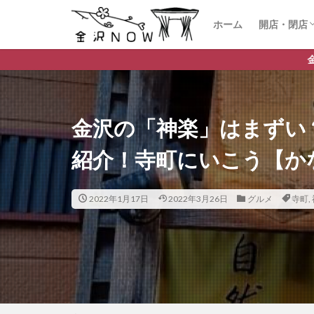
ホーム
開店・閉店
開店
閉店
金沢市のデイリーランキ
金沢の「神楽」はまずい
紹介！寺町にいこう【か
2022年1月17日
2022年3月26日
グルメ
寺町
,