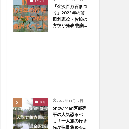
イベント
「金沢百万石まつ
り」2023年の前
田利家役・お松の
方役が発表 物議
醸した写真撮影
NGは【金沢イベ
ント】
2022年11月17日
話題
Snow Man阿部亮
平の人気恐るべ
し！一人旅の行き
先が注目集める