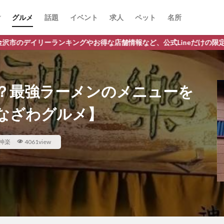
グルメ
話題
イベント
求人
ペット
名所
ングやお得な店舗情報など、公式Lineだけの限定情報を配信中！
？最強ラーメンのメニューを
なざわグルメ】
神楽
4061view