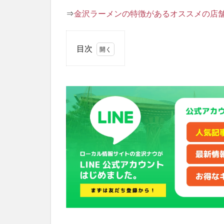
⇒
金沢ラーメンの特徴があるオススメの店舗
目次
1
自然
派ラ
ーメ
ンの
神楽
メニ
ュー
は何
があ
る？
2
金沢
ナン
バー