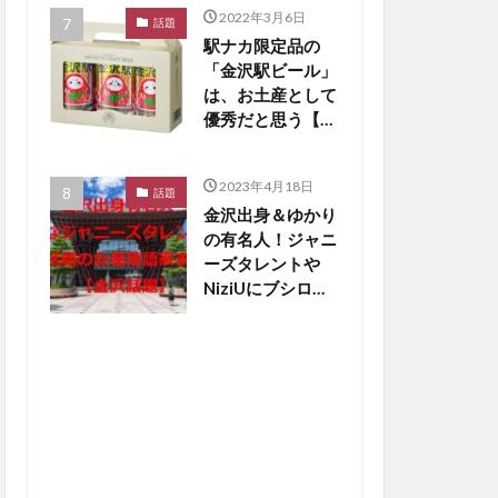
2022年3月6日
話題
駅ナカ限定品の
「金沢駅ビール」
は、お土産として
優秀だと思う【か
なざわ話題】
2023年4月18日
話題
金沢出身＆ゆかり
の有名人！ジャニ
ーズタレントや
NiziUにブシロー
ド創業者も【金沢
話題】