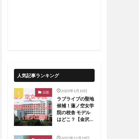
人気記事ランキング
2023年1月10日
話題
ラブライブの聖地
候補！蓮ノ空女学
院の校舎 モデル
はどこ？【金沢話
題】
2022年11月29日