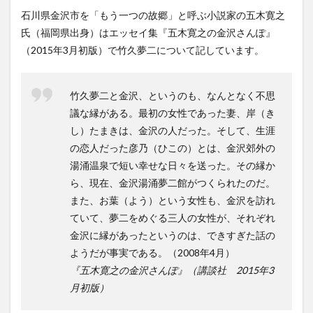
石川県金沢市を「もう一つの故郷」と呼ぶ小説家の五木寛之
氏（福岡県出身）はエッセイ集『五木寛之の金沢さんぽ』
（2015年3月初版）で竹久夢二について記しています。
竹久夢二と金沢、というのも、なんとなく不思
議な縁がある。最初の女性であった妻、岸（き
し）たまきは、金沢の人だった。そして、生涯
の恋人だった彦乃（ひこの）とは、金沢郊外の
湯涌温泉で短い幸せな日々を送った。その縁か
ら、現在、金沢湯涌夢二館がつくられたのだ。
また、お葉（よう）という女性も、金沢を訪れ
ていて、夢二をめぐる三人の女性が、それぞれ
金沢に縁があったというのは、できすぎた話の
ようだが事実である。（2008年4月）
『五木寛之の金沢さんぽ』（講談社 2015年3
月初版）