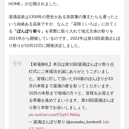
HOME』が公開されました。
湯涌温泉は1300年の歴史がある加賀藩の藩主たちも通ったと
いう由緒ある温泉ですが、なんと『花咲くいろは』に出てく
る
「ぼんぼり祭り」
を実際に取り入れて地元主体の祭りを
2011年から開催しているのです。2022年は第10回湯涌ぼんぼ
り祭りが10月22日に開催決定しました。
【来場御礼】本日は第10回湯涌ぼんぼり祭り点
灯式にご来場頂き誠にありがとうございまし
た。皆様に灯して頂いた350基のぼんぼりが10
月の本祭まで湯涌の夜を彩ってくださいます。
10月の本祭まで地域の方々と、皆様をお迎えす
る準備を進めてまいります。第10回湯涌ぼんぼ
り祭り本祭でお会いしましょう。
pic.twitter.com/F2qACRkblq
— 湯涌ぼんぼり祭り (@yuwaku_bonbori)
July
17, 2022