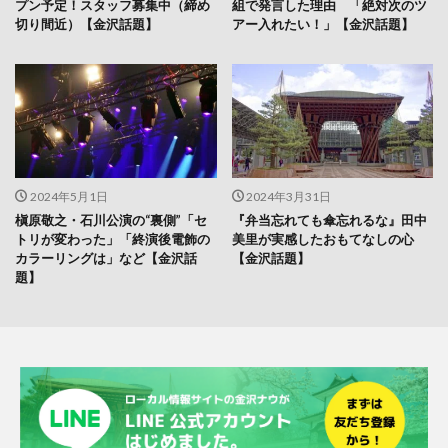
プン予定！スタッフ募集中（締め
組で発言した理由 「絶対次のツ
切り間近）【金沢話題】
アー入れたい！」【金沢話題】
2024年5月1日
2024年3月31日
槇原敬之・石川公演の“裏側”「セ
『弁当忘れても傘忘れるな』田中
トリが変わった」「終演後電飾の
美里が実感したおもてなしの心
カラーリングは」など【金沢話
【金沢話題】
題】