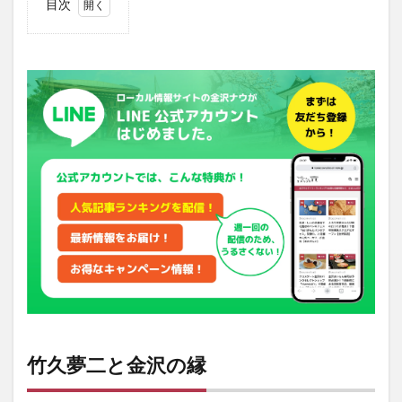
目次
1
竹久
夢二
と金
沢の
縁
2
湯涌
温泉
と花
咲く
いろ
はと
ぼん
ぼり
祭り
3
イベ
ント
竹久夢二と金沢の縁
情報