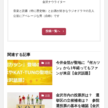
金沢ナウライター
音楽と読書（特に歴史物）とお酒が好きなラジオドラマの主人
公並にアベレージな男（自称）です
投稿一覧へ
関連する記事
今井金箔が聖地に 『何カツ
話題
ン』から1年経ってもファ
ンが来店【金沢話題】
金沢市内の投票所は？ 選
話題
挙区の立候補者は？ 参院
選投票の基本を確認【金沢