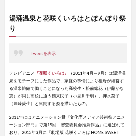
湯涌温泉と花咲くいろはとぼんぼり祭
り
Tweetを表示
テレビアニメ
『花咲くいろは』
（2011年4月～9月）は湯涌温
泉をモチーフにした作品で、家庭の事情により祖母が経営す
る温泉旅館で働くことになった高校生・松前緒花（伊藤かな
恵）が同じ高校に通う鶴来民子（小見川千明）、押水菜子
（豊崎愛生）と奮闘する姿を描いたもの。
2011年にはアニメーション賞『文化庁メディア芸術祭アニメ
ーション部門』で第15回「審査委員会推薦作品」に選ばれて
おり、2013年3月に『劇場版 花咲くいろは HOME SWEET