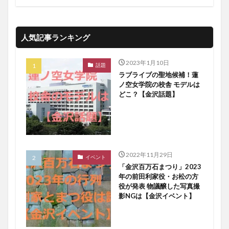
人気記事ランキング
2023年1月10日
話題
ラブライブの聖地候補！蓮
ノ空女学院の校舎 モデルは
どこ？【金沢話題】
2022年11月29日
イベント
「金沢百万石まつり」2023
年の前田利家役・お松の方
役が発表 物議醸した写真撮
影NGは【金沢イベント】