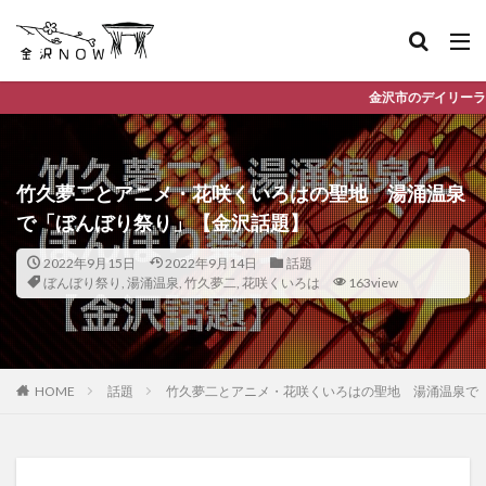
金沢市のデイリーランキングやお得な店舗情
竹久夢二とアニメ・花咲くいろはの聖地 湯涌温泉
で「ぼんぼり祭り」【金沢話題】
2022年9月15日
2022年9月14日
話題
ぼんぼり祭り
,
湯涌温泉
,
竹久夢二
,
花咲くいろは
163view
HOME
話題
竹久夢二とアニメ・花咲くいろはの聖地 湯涌温泉で