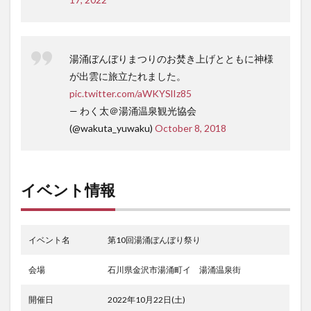
湯涌ぼんぼりまつりのお焚き上げとともに神様
が出雲に旅立たれました。
pic.twitter.com/aWKYSlIz85
— わく太＠湯涌温泉観光協会
(@wakuta_yuwaku)
October 8, 2018
イベント情報
イベント名
第10回湯涌ぼんぼり祭り
会場
石川県金沢市湯涌町イ 湯涌温泉街
開催日
2022年10月22日(土)