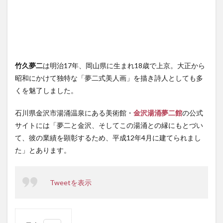
竹久夢二
は明治17年、岡山県に生まれ18歳で上京。大正から
昭和にかけて独特な「夢二式美人画」を描き詩人としても多
くを魅了しました。
石川県金沢市湯涌温泉にある美術館・
金沢湯涌夢二館
の公式
サイトには「夢二と金沢、そしてこの湯涌との縁にもとづい
て、彼の業績を顕彰するため、平成12年4月に建てられまし
た」とあります。
Tweetを表示