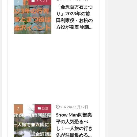
イベント
「金沢百万石まつ
り」2023年の前
田利家役・お松の
方役が発表 物議
醸した写真撮影
NGは【金沢イベ
ント】
2022年11月17日
話題
Snow Man阿部亮
平の人気恐るべ
し！一人旅の行き
先が注目集める