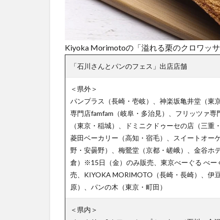
Kiyoka Morimotoの「溢れる栗のクロワ
「石川さんとパンのフェス」出店店舗
＜県外＞
パンプラス（長崎・壱岐）、神楽坂亀井堂（東
専門店famfam（岐阜・多治見）、フリッツァ
（東京・稲城）、ドミニクドゥーセの店（三重・鈴
菱田ベーカリー（高知・宿毛）、スイートオー
野・安曇野）、梅鶯堂（京都・嵯峨）、金谷ホ
倉）※15日（金）のみ販売、東京べーぐる べー
売、KIYOKA MORIMOTO（長崎・長崎）、伊豆
原）、パンの木（東京・町田）
＜県内＞