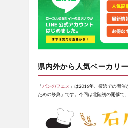
リー
が集
結！
2
金沢
の一
つ星
フラ
ンス
料理
県内外から人気ベーカリ
店と
パン
シェ
ルジ
「
パンのフェス
」は2016年、横浜での開
ュら
ための祭典」です。今回は北陸初の開催で
が作
っ
た、
石川
の特
産を