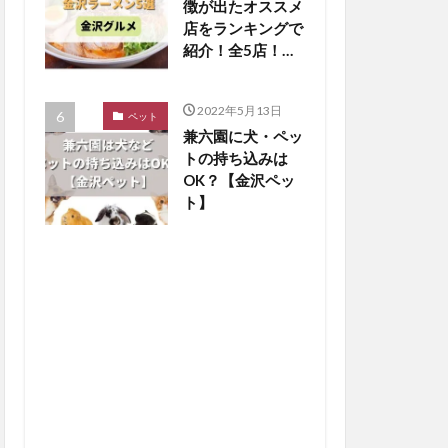
徴が出たオススメ
店をランキングで
紹介！全5店！
【金沢グルメまと
め】
2022年5月13日
ペット
兼六園に犬・ペッ
トの持ち込みは
OK？【金沢ペッ
ト】