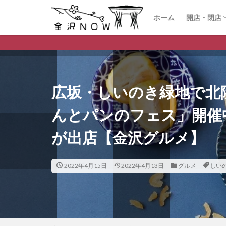
ホーム
開店・閉店
開店
閉店
金沢市のデイリーランキン
広坂・しいのき緑地で北
んとパンのフェス」開催
が出店【金沢グルメ】
2022年4月15日
2022年4月13日
グルメ
しい