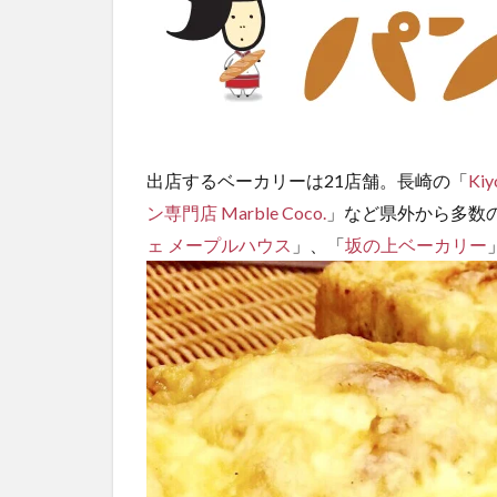
使っ
たパ
ン
3
会
場
ま
出店するベーカリーは21店舗。長崎の「
Kiy
で
ン専門店 Marble Coco.
」など県外から多数
の
ェ メープルハウス
」、「
坂の上ベーカリー
ア
ク
セ
ス