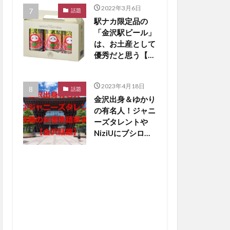
2022年3月6日
話題
駅ナカ限定品の
「金沢駅ビール」
は、お土産として
優秀だと思う【か
なざわ話題】
2023年4月18日
話題
金沢出身＆ゆかり
の有名人！ジャニ
ーズタレントや
NiziUにブシロー
ド創業者も【金沢
話題】