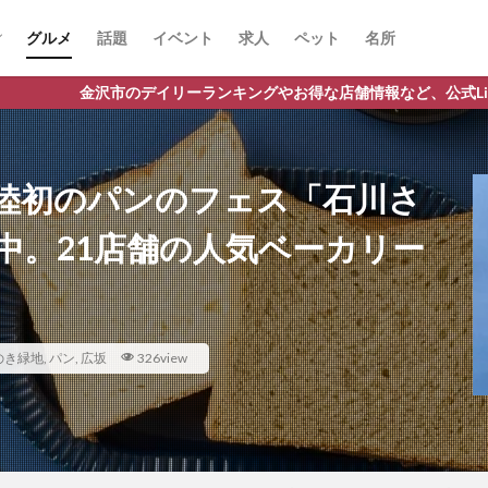
グルメ
話題
イベント
求人
ペット
名所
グやお得な店舗情報など、公式Lineだけの限定情報を配信中！
陸初のパンのフェス「石川さ
中。21店舗の人気ベーカリー
のき緑地
,
パン
,
広坂
326view