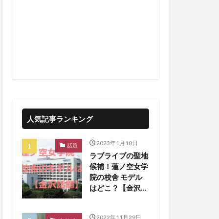
人気記事ランキング
2023年1月10日
話題
ラブライブの聖地
候補！蓮ノ空女学
院の校舎 モデル
はどこ？【金沢話
題】
2022年11月29日