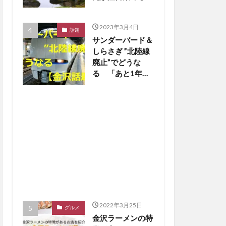
【金沢話題】
2023年3月4日
話題
サンダーバード＆
しらさぎ ”北陸線
廃止”でどうな
る 「あと1年
か…寂しいな」の
声も【金沢話題】
2022年3月25日
グルメ
金沢ラーメンの特