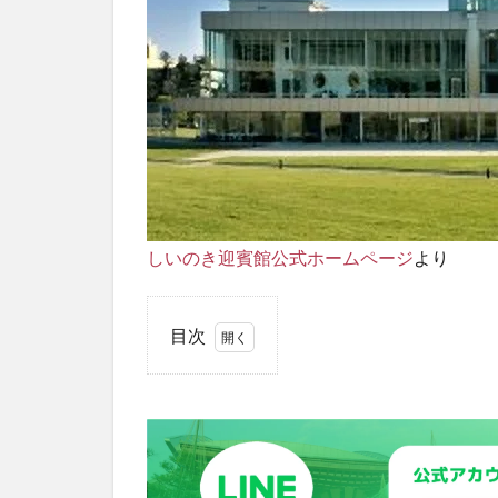
しいのき迎賓館公式ホームページ
より
目次
1
県内
外か
ら人
気ベ
ーカ