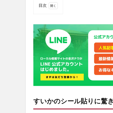
目次
1
す
い
か
の
シ
ー
ル
貼
り
に
驚
き
の
声
2
すいかのシール貼りに驚
す
い
か