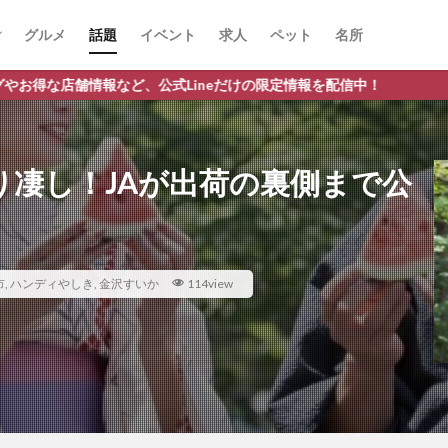
グルメ
話題
イベント
求人
ペット
名所
式Lineだけの限定情報を配信中！
り凄し！JAが出荷の裏側まで公
市
,
ハンディやしき
,
金沢すいか
114view