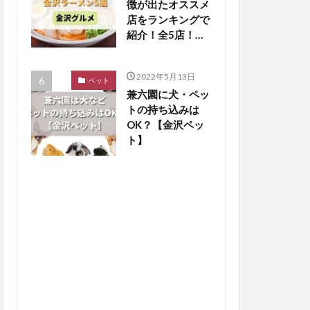
徴が出たオススメ
店をランキングで
紹介！全5店！
【金沢グルメまと
め】
2022年5月13日
ペット
兼六園に犬・ペッ
トの持ち込みは
OK？【金沢ペッ
ト】