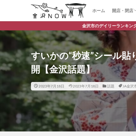
ホーム
開店・閉店
開店
閉店
金沢市のデイリーランキングやお得な店舗情報など、公
すいかの“秒速”シール貼
開【金沢話題】
2023年7月18日
2023年7月18日
話題
JA金沢