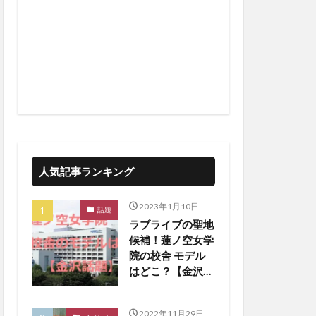
人気記事ランキング
2023年1月10日
話題
ラブライブの聖地
候補！蓮ノ空女学
院の校舎 モデル
はどこ？【金沢話
題】
2022年11月29日