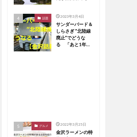
【金沢話題】
2023年3月4日
話題
サンダーバード＆
しらさぎ ”北陸線
廃止”でどうな
る 「あと1年
か…寂しいな」の
声も【金沢話題】
2022年3月25日
グルメ
金沢ラーメンの特