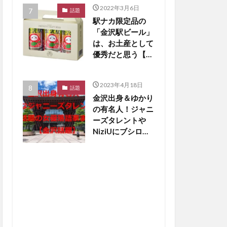
2022年3月6日
話題
駅ナカ限定品の
「金沢駅ビール」
は、お土産として
優秀だと思う【か
なざわ話題】
2023年4月18日
話題
金沢出身＆ゆかり
の有名人！ジャニ
ーズタレントや
NiziUにブシロー
ド創業者も【金沢
話題】