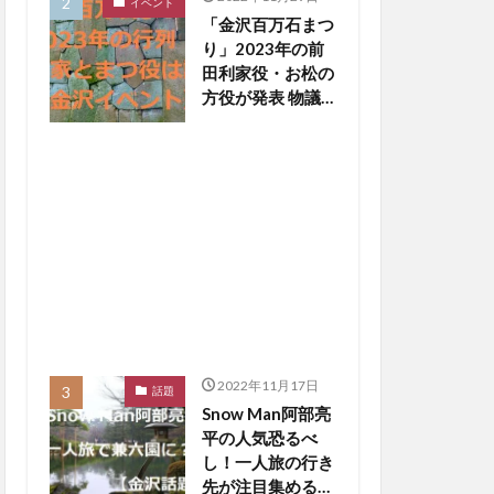
イベント
「金沢百万石まつ
り」2023年の前
田利家役・お松の
方役が発表 物議
醸した写真撮影
NGは【金沢イベ
ント】
2022年11月17日
話題
Snow Man阿部亮
平の人気恐るべ
し！一人旅の行き
先が注目集める