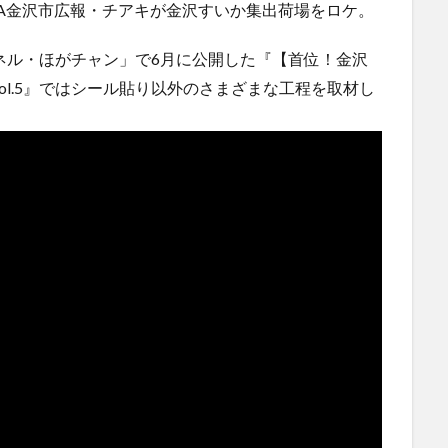
A金沢市広報・チアキが金沢すいか集出荷場をロケ。
ャンネル・ほがチャン」で6月に公開した『【首位！金沢
l.5』ではシール貼り以外のさまざまな工程を取材し