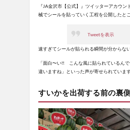
を
『JA金沢市【公式】』ツイッターアカウン
出
械でシールを貼っていく工程を公開したと
荷
す
る
Tweetを表示
前
の
裏
速すぎてシールが貼られる瞬間が分からな
側
も
「面白〜い!! こんな風に貼られているん
す
違いますね」といった声が寄せられていま
ご
い
3
すいかを出荷する前の裏
JA
金
沢
市
の
情