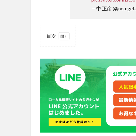
— 中 正彦 (@netugeta
目次
1
『行
列の
でき
る相
談
所』
とテ
レビ
金沢
の番
組が
コラ
ボ