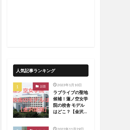
人気記事ランキング
2023年1月10日
話題
ラブライブの聖地
候補！蓮ノ空女学
院の校舎 モデル
はどこ？【金沢話
題】
2022年11月29日