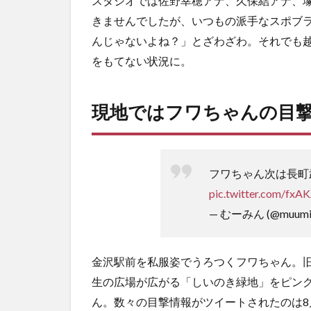
スタジオでは佐野幸穂アナ、久保結アナ、
ン
きませんでしたが、いつもの派手なスポブ
ト
んじゃないよね？」とざわざわ。それでも
情
報
をもてない状況に。
現地ではフワちゃんの目
フワちゃん次は長町
pic.twitter.com/fxA
— むーみん (@muumi
金沢駅前を私服姿でうろつくフワちゃん。
生の広場が広がる「しいのき緑地」をピン
ん。数々の目撃情報がツイートされたのは8