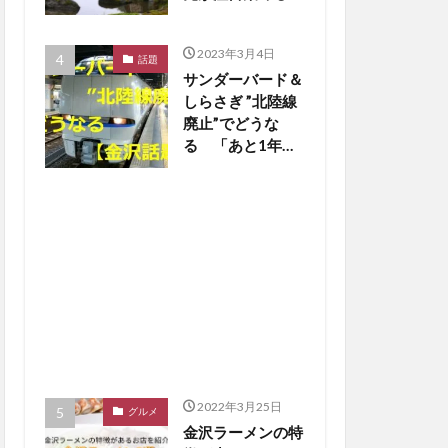
【金沢話題】
2023年3月4日
話題
サンダーバード＆
しらさぎ ”北陸線
廃止”でどうな
る 「あと1年
か…寂しいな」の
声も【金沢話題】
2022年3月25日
グルメ
金沢ラーメンの特