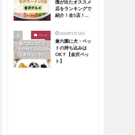
徴が出たオススメ
店をランキングで
紹介！全5店！
【金沢グルメまと
め】
2022年5月13日
ペット
兼六園に犬・ペッ
トの持ち込みは
OK？【金沢ペッ
ト】