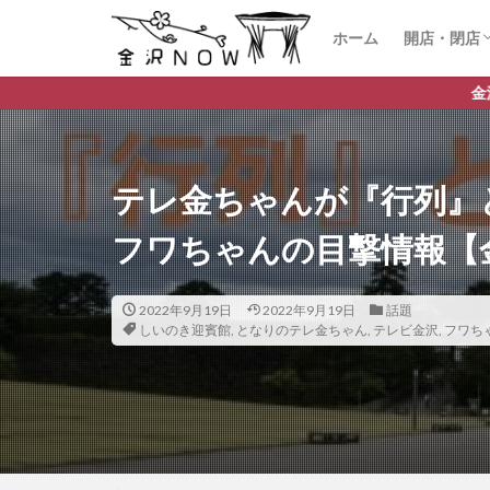
ホーム
開店・閉店
開店
閉店
金沢市のデイリーランキ
テレ金ちゃんが『行列』
フワちゃんの目撃情報【
2022年9月19日
2022年9月19日
話題
しいのき迎賓館
,
となりのテレ金ちゃん
,
テレビ金沢
,
フワち