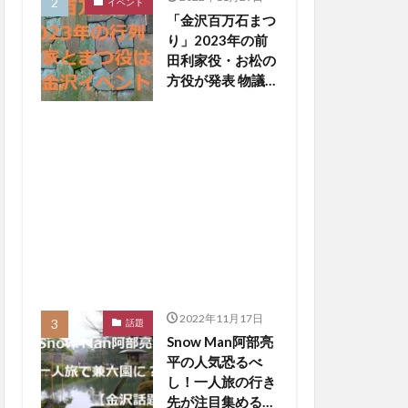
イベント
「金沢百万石まつ
り」2023年の前
田利家役・お松の
方役が発表 物議
醸した写真撮影
NGは【金沢イベ
ント】
2022年11月17日
話題
Snow Man阿部亮
平の人気恐るべ
し！一人旅の行き
先が注目集める