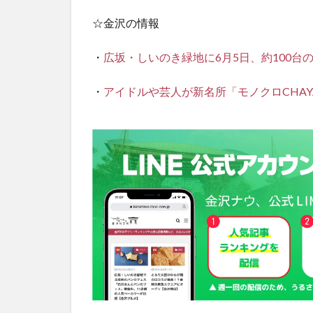
☆金沢の情報
・
広坂・しいのき緑地に6月5日、約100台
・
アイドルや芸人が新名所「モノクロCHA