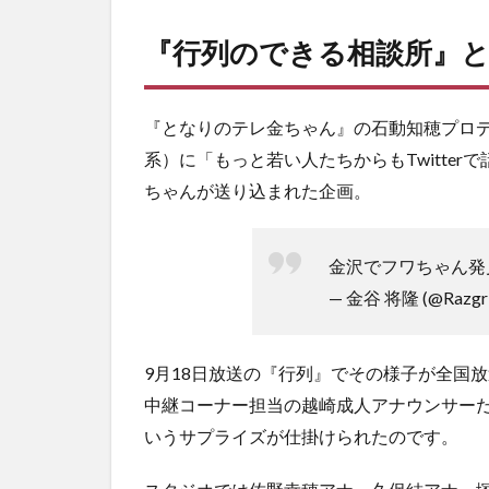
2
現地
『行列のできる相談所』
では
フワ
ちゃ
んの
『となりのテレ金ちゃん』の石動知穂プロ
目撃
系）に「もっと若い人たちからもTwitte
ツイ
ちゃんが送り込まれた企画。
ート
が
続々
金沢でフワちゃん発
3
— 金谷 将隆 (@Razgri
し
い
の
9月18日放送の『行列』でその様子が全国
き
迎
中継コーナー担当の越崎成人アナウンサー
賓
いうサプライズが仕掛けられたのです。
館
イ
ベ