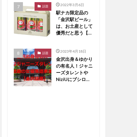
2022年3月6日
話題
駅ナカ限定品の
「金沢駅ビール」
は、お土産として
優秀だと思う【か
なざわ話題】
2023年4月18日
話題
金沢出身＆ゆかり
の有名人！ジャニ
ーズタレントや
NiziUにブシロー
ド創業者も【金沢
話題】