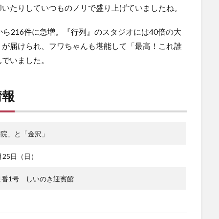
叩いたりしていつものノリで盛り上げていましたね。
ら216件に急増。『行列』のスタジオには40倍の大
」が届けられ、フワちゃんも堪能して「最高！これ誰
んでいました。
情報
書院」と「金沢」
月25日（日）
1番1号 しいのき迎賓館