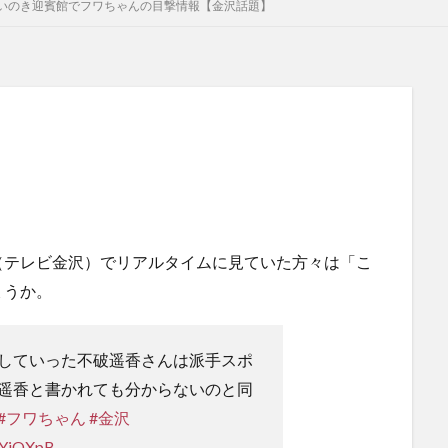
いのき迎賓館でフワちゃんの目撃情報【金沢話題】
（テレビ金沢）でリアルタイムに見ていた方々は「こ
ょうか。
していった不破遥香さんは派手スポ
遥香と書かれても分からないのと同
#フワちゃん
#金沢
5oYjQXpB