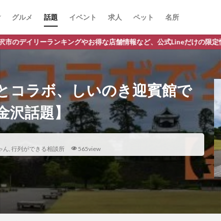
グルメ
話題
イベント
求人
ペット
名所
ングやお得な店舗情報など、公式Lineだけの限定情報を配信中！
とコラボ、しいのき迎賓館で
金沢話題】
ゃん
,
行列ができる相談所
565view