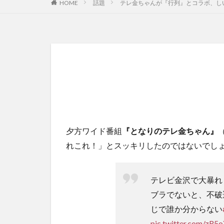
HOME
話題
テレ金ちゃんが『行列』とコラボ、し
夕方ワイド番組
『となりのテレ金ちゃん』
れこれ！」とスッキリしたのではないでし
テレビ金沢で大暴れ
ブラでないと、不破
じで誰か分からない
pic.twitter.com/zR