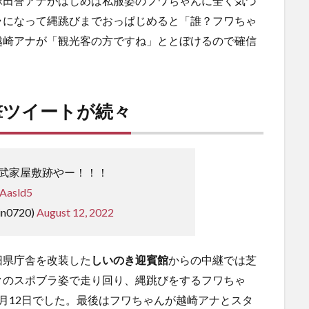
塚田誉アナがはじめは私服姿のフワちゃんに全く気づ
ラになって縄跳びまでおっぱじめると「誰？フワちゃ
越崎アナが「観光客の方ですね」ととぼけるので確信
撃ツイートが続々
武家屋敷跡やー！！！
KAasld5
n0720)
August 12, 2022
旧県庁舎を改装した
しいのき迎賓館
からの中継では芝
クのスポブラ姿で走り回り、縄跳びをするフワちゃ
月12日でした。最後はフワちゃんが越崎アナとスタ