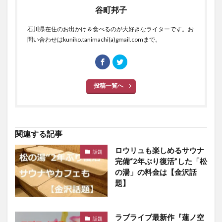
谷町邦子
石川県在住のお出かけ＆食べるのが大好きなライターです。お
問い合わせはkuniko.tanimachi(a)gmail.comまで。
投稿一覧へ
関連する記事
ロウリュも楽しめるサウナ
話題
完備“2年ぶり復活”した「松
の湯」の料金は【金沢話
題】
ラブライブ最新作『蓮ノ空
話題