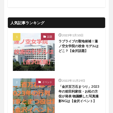
人気記事ランキング
2023年1月10日
話題
ラブライブの聖地候補！蓮
ノ空女学院の校舎 モデルは
どこ？【金沢話題】
2022年11月29日
イベント
「金沢百万石まつり」2023
年の前田利家役・お松の方
役が発表 物議醸した写真撮
影NGは【金沢イベント】