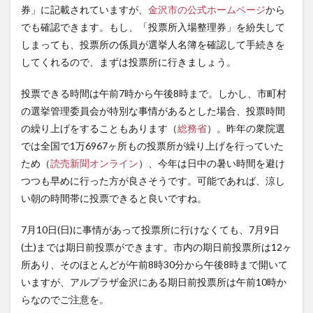
券」に記載されていますが、
金沢市の公式ホームページ
から
でも確認できます。もし、「投票所入場整理券」を紛失して
しまっても、投票所の係員が選挙人名簿を確認して手続きを
してくれるので、まずは投票所に行きましょう。
投票できる時間は午前7時から午後8時まで。しかし、市町村
の選挙管理委員会が特別な事情があるとした場合、投票時間
の繰り上げをすることもあります（
総務省
）。昨年の衆院選
では全国で1万6967ヶ所もの投票所が繰り上げを行っていた
ため（
読売新聞オンライン
）、今年は日中の暑い時間を避け
つつも早めに行った方が良さそうです。可能であれば、涼し
い朝の時間帯に投票できると良いですね。
7月10日(日)に事情があって投票所に行けなくても、7月9日
(土)までは期日前投票ができます。市内の期日前投票所は12ヶ
所あり、そのほとんどが午前8時30分から午後8時まで開いて
いますが、アルプラザ金沢にある期日前投票所は午前10時か
らなのでご注意を。