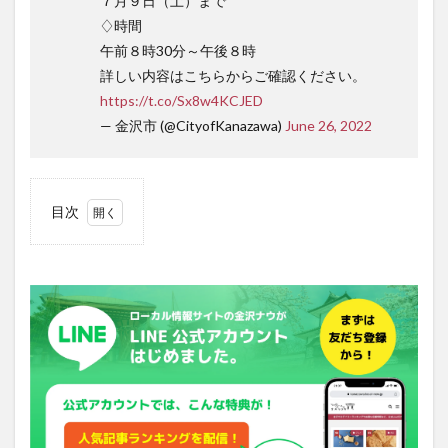
７月９日（土）まで
♢時間
午前８時30分～午後８時
詳しい内容はこちらからご確認ください。
https://t.co/Sx8w4KCJED
— 金沢市 (@CityofKanazawa)
June 26, 2022
目次
1
どうや
って投
票する
んだっ
け？
参議院
議員選
挙
2
投票