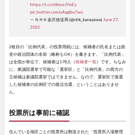
https://t.co/s8eyoJYwEy
pic.twitter.com/u4qglbx7wu
— ＮＨＫ金沢放送局 (@nhk_kanazawa)
June 27,
2022
2枚目の「比例代表」の投票用紙には、候補者の氏名または政
党や政治団体の名前（略称もOK）を書きます。「比例代表」
は全国が単位で、候補者は178人（
候補者一覧
）です。ちなみ
に、衆議院選挙で可能な「選挙区」と「比例代表」の両方の
立候補は参議院選挙ではできません。なので、選挙区で落選
した候補者の比例区での復活当選、ということはありませ
ん。
投票所は事前に確認
住んでいる地区ごとの投票所は郵送された「投票所入場整理