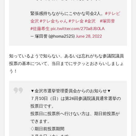
緊張感持ちながらにこやかな司会2人。
#テレビ
金沢
#テレ金ちゃん
#テレ金
#金沢
#塚田誉
#佐藤希生
pic.twitter.com/270a8JB0LA
— 塚田誉 (@homa2525)
June 28, 2022
知っているようで知らない、あるいは忘れがちな参議院議員
投票の基本について、当日までにサクッとおさらいしましょ
う！
▼金沢市選挙管理委員会からのお知らせ▼
７月10日（日）は第26回参議院議員通常選挙の
投票日です。
投票日に投票所へ行けない方は、期日前投票が
できます。
♢期日前投票期間