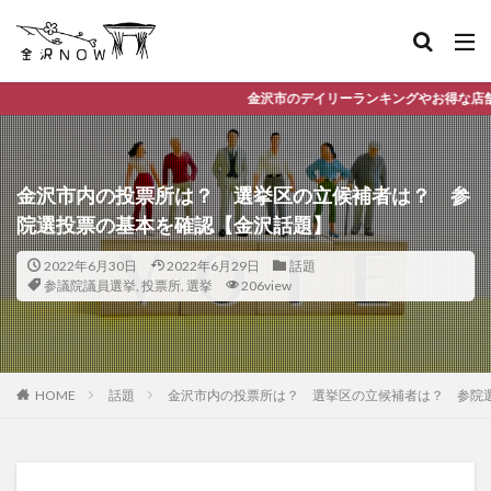
金沢市のデイリーランキングやお得な店舗情報など、公式Line
金沢市内の投票所は？ 選挙区の立候補者は？ 参
院選投票の基本を確認【金沢話題】
2022年6月30日
2022年6月29日
話題
参議院議員選挙
,
投票所
,
選挙
206view
HOME
話題
金沢市内の投票所は？ 選挙区の立候補者は？ 参院