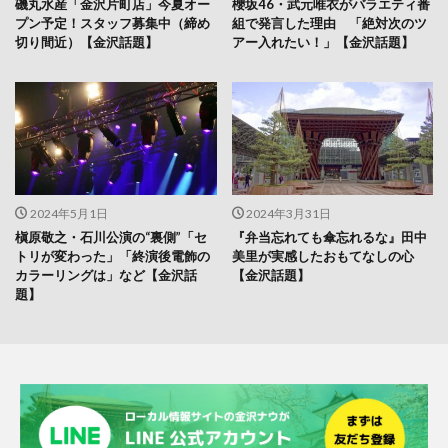
磯丸水産「金沢片町店」今夏オー
櫻坂46・武元唯衣がバラエティ番
プン予定！スタッフ募集中（締め
組で発言した理由 「絶対次のツ
切り間近）【金沢話題】
アー入れたい！」【金沢話題】
2024年5月1日
2024年3月31日
槇原敬之・石川公演の“裏側”「セ
『弁当忘れても傘忘れるな』田中
トリが変わった」「終演後電飾の
美里が実感したおもてなしの心
カラーリングは」など【金沢話
【金沢話題】
題】