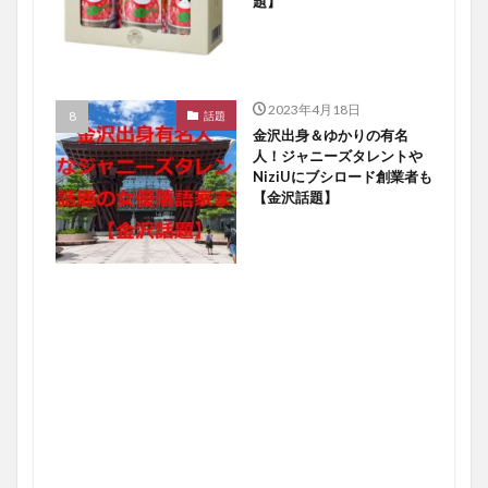
題】
2023年4月18日
話題
金沢出身＆ゆかりの有名
人！ジャニーズタレントや
NiziUにブシロード創業者も
【金沢話題】