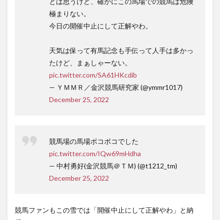
とは思うけど、確かにこの馬場での競馬は危険
極まりない。
今日の開催中止にして正解やわ。
天気は保って有馬記念も手伝って人手は多かっ
たけど、まぁしゃーない。
pic.twitter.com/SA61HKcdib
— ＹＭＭＲ／金沢競馬研究家 (@ymmr1017)
December 25, 2022
競馬場の馬場ボコボコでした
pic.twitter.com/IQw69mHdha
— 中村勇好(金沢競馬＠ＴＭ) (@t1212_tm)
December 25, 2022
競馬ファンもこの雪では「開催中止にして正解やわ」と納