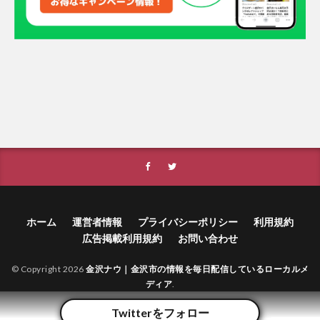
ホーム
運営者情報
プライバシーポリシー
利用規約
広告掲載利用規約
お問い合わせ
© Copyright 2026
金沢ナウ｜金沢市の情報を毎日配信しているローカルメ
ディア
.
Twitterをフォロー