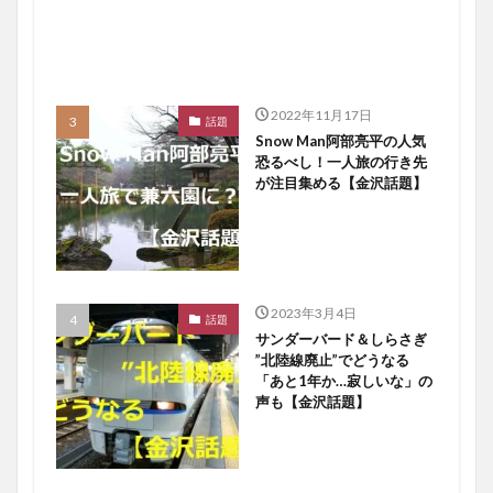
2022年11月17日
話題
Snow Man阿部亮平の人気
恐るべし！一人旅の行き先
が注目集める【金沢話題】
2023年3月4日
話題
サンダーバード＆しらさぎ
”北陸線廃止”でどうなる
「あと1年か…寂しいな」の
声も【金沢話題】