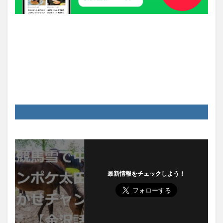
最新情報をチェックしよう！