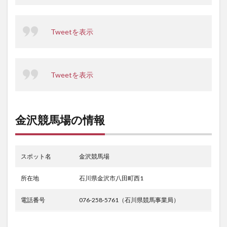
Tweetを表示
Tweetを表示
金沢競馬場の情報
スポット名
金沢競馬場
所在地
石川県金沢市八田町西1
電話番号
076-258-5761（石川県競馬事業局）