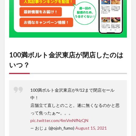
2
100
満ボ
ルト
のオ
ンラ
イン
ショ
ップ
100満ボルト金沢東店が閉店したのは
はあ
る？
いつ？
3
100
満ボ
ルト
100満ボルト金沢東店が9/12まで閉店セール
金沢
中！
高柳
店の
店舗立て直しとのこと。遂に無くなるのかと思
店舗
って焦ったぁ〜。。。
情報
pic.twitter.com/4mVmNfNzQN
— おじょ (@ojoh_fumo)
August 15, 2021