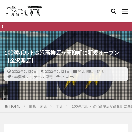
金沢市のデイリー
100満ボルト金沢高柳店が高柳町に新規オープン
【金沢開店】
2022年5月30日
2022年5月28日
開店
,
開店・閉店
100満ボルト
,
ゲーム
,
家電
248view
HOME
開店・閉店
開店
100満ボルト金沢高柳店が高柳町に