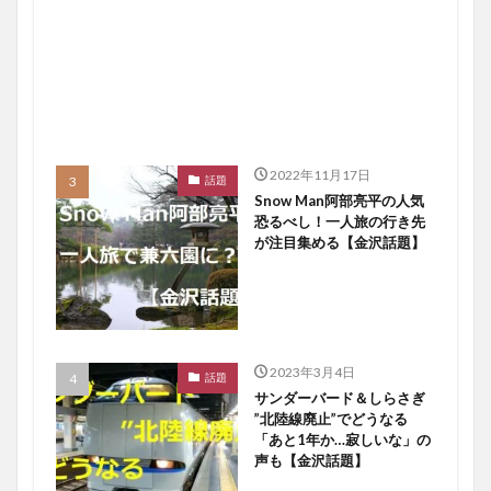
2022年11月17日
話題
Snow Man阿部亮平の人気
恐るべし！一人旅の行き先
が注目集める【金沢話題】
2023年3月4日
話題
サンダーバード＆しらさぎ
”北陸線廃止”でどうなる
「あと1年か…寂しいな」の
声も【金沢話題】