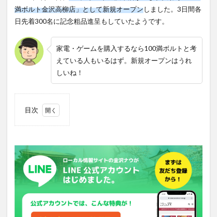
満ボルト金沢高柳店」として新規オープン
しました。3日間各
日先着300名に記念粗品進呈もしていたようです。
家電・ゲームを購入するなら100満ボルトと考
えている人もいるはず。新規オープンはうれ
しいね！
目次
1
100
満ボ
ルト
金沢
東店
が閉
店し
たの
はい
つ？