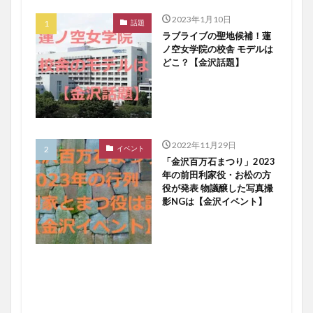
2023年1月10日
話題
ラブライブの聖地候補！蓮
ノ空女学院の校舎 モデルは
どこ？【金沢話題】
2022年11月29日
イベント
「金沢百万石まつり」2023
年の前田利家役・お松の方
役が発表 物議醸した写真撮
影NGは【金沢イベント】