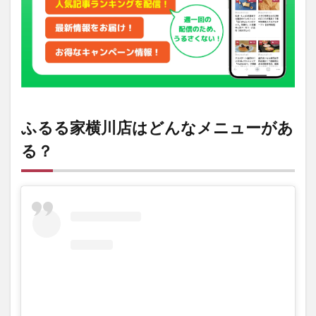
2
ふる
る家
横川
店の
閉店
情報
ふるる家横川店はどんなメニューがあ
る？