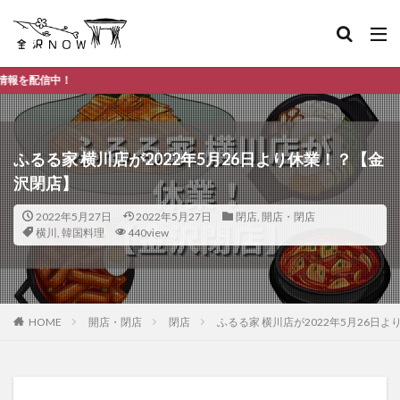
金沢市の
ふるる家 横川店が2022年5月26日より休業！？【金
沢閉店】
2022年5月27日
2022年5月27日
閉店
,
開店・閉店
横川
,
韓国料理
440view
HOME
開店・閉店
閉店
ふるる家 横川店が2022年5月26日