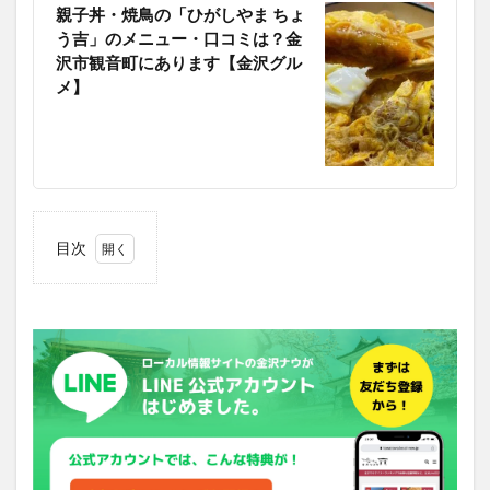
親子丼・焼鳥の「ひがしやま ちょ
う吉」のメニュー・口コミは？金
沢市観音町にあります【金沢グル
メ】
目次
1
ふる
る家
横川
店は
どん
なメ
ニュ
ーが
あ
る？