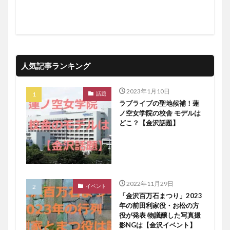
人気記事ランキング
2023年1月10日
話題
ラブライブの聖地候補！蓮
ノ空女学院の校舎 モデルは
どこ？【金沢話題】
2022年11月29日
イベント
「金沢百万石まつり」2023
年の前田利家役・お松の方
役が発表 物議醸した写真撮
影NGは【金沢イベント】