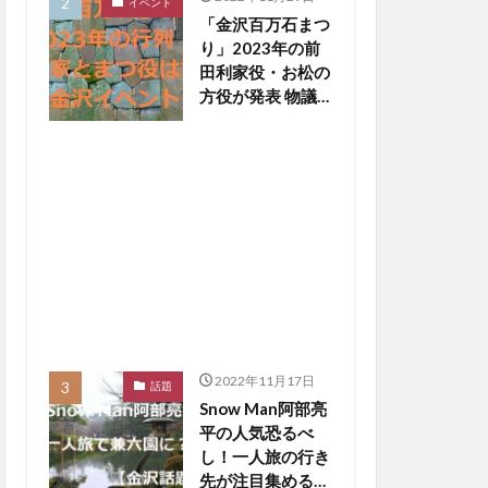
イベント
「金沢百万石まつ
り」2023年の前
田利家役・お松の
方役が発表 物議
醸した写真撮影
NGは【金沢イベ
ント】
2022年11月17日
話題
Snow Man阿部亮
平の人気恐るべ
し！一人旅の行き
先が注目集める