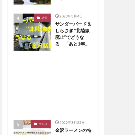
【金沢話題】
2023年3月4日
話題
サンダーバード＆
しらさぎ ”北陸線
廃止”でどうな
る 「あと1年
か…寂しいな」の
声も【金沢話題】
2022年3月25日
グルメ
金沢ラーメンの特