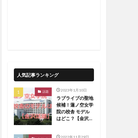
人気記事ランキング
2023年1月10日
話題
ラブライブの聖地
候補！蓮ノ空女学
院の校舎 モデル
はどこ？【金沢話
題】
2022年11月29日