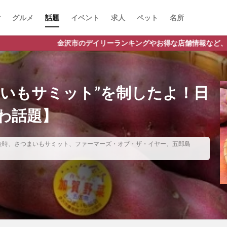
グルメ
話題
イベント
求人
ペット
名所
リーランキングやお得な店舗情報など、公式Lineだけの限定情報を配
まいもサミット”を制したよ！日
わ話題】
金時、さつまいもサミット、ファーマーズ・オブ・ザ・イヤー、五郎島