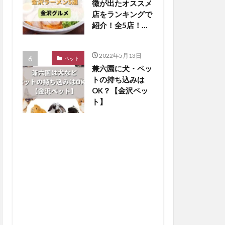
徴が出たオススメ
店をランキングで
紹介！全5店！
【金沢グルメまと
め】
2022年5月13日
ペット
兼六園に犬・ペッ
トの持ち込みは
OK？【金沢ペッ
ト】