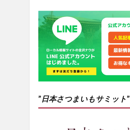
”日本
さつ
まい
もサ
ミッ
ト”っ
て初
めて
聞い
たか
も
2
ファ
ーマ
ー
”
日本さつまいもサミット
ズ・
オ
ブ・
ザ・
イヤ