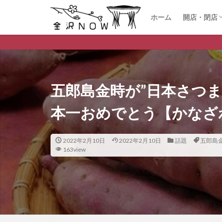
ホーム
開店・閉店
開店
閉店
金沢市のデイ
五郎島金時が”日本さつ
本一おめでとう【かなざ
2022年2月10日
2022年2月10日
話題
五郎島
163view