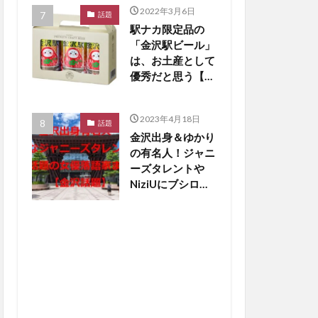
2022年3月6日
話題
駅ナカ限定品の
「金沢駅ビール」
は、お土産として
優秀だと思う【か
なざわ話題】
2023年4月18日
話題
金沢出身＆ゆかり
の有名人！ジャニ
ーズタレントや
NiziUにブシロー
ド創業者も【金沢
話題】