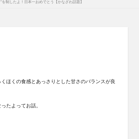
ト”を制したよ！日本一おめでとう【かなざわ話題】
っくほくの食感とあっさりとした甘さのバランスが良
なったよってお話。