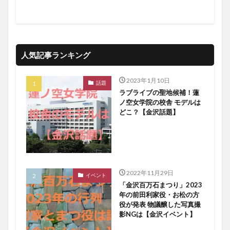
人気記事ランキング
2023年1月10日
話題
ラブライブの聖地候補！蓮
ノ空女学院の校舎 モデルは
どこ？【金沢話題】
2022年11月29日
イベント
「金沢百万石まつり」2023
年の前田利家役・お松の方
役が発表 物議醸した写真撮
影NGは【金沢イベント】