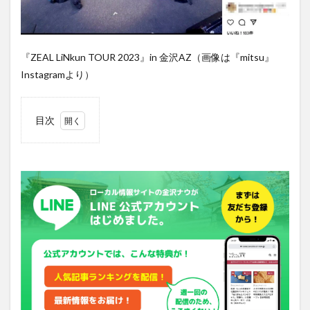
『ZEAL LiNkun TOUR 2023』in 金沢AZ（画像は『mitsu』
Instagramより）
目次
1
ヴィ
ジュ
アル
系バ
ンド
が集
結
2
ユナ
イト
莎奈
が渾