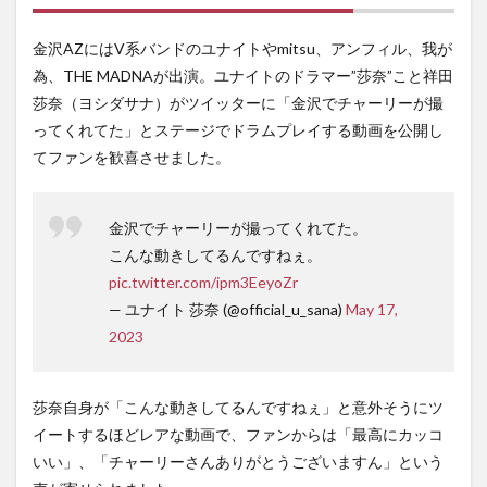
金沢AZにはV系バンドのユナイトやmitsu、アンフィル、我が
為、THE MADNAが出演。ユナイトのドラマー”莎奈”こと祥田
莎奈（ヨシダサナ）がツイッターに「金沢でチャーリーが撮
ってくれてた」とステージでドラムプレイする動画を公開し
てファンを歓喜させました。
金沢でチャーリーが撮ってくれてた。
こんな動きしてるんですねぇ。
pic.twitter.com/ipm3EeyoZr
— ユナイト 莎奈 (@official_u_sana)
May 17,
2023
莎奈自身が「こんな動きしてるんですねぇ」と意外そうにツ
イートするほどレアな動画で、ファンからは「最高にカッコ
いい」、「チャーリーさんありがとうございますん」という