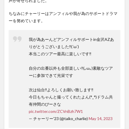
声が寄せられました。
ちなみにチャーリーはアンフィルや我が為のサポートドラマ
ーを努めています。
我が為あーんどアンフィルサポートin金沢AZあ
りがとうございました‼︎(´ω`)
本当このツアー最高に楽しいです‼︎
自分の出番以外も全部楽しい‼︎(｡ω｡)素敵なツア
ーに参加できて光栄です
次は仙台‼︎よろしくお願い致します‼︎
今日もちゃんと撮ってくれたよん(°_°)ドラム共
有仲間のぴーさな
pic.twitter.com/ZCVnBzh7W1
— チャーリー'23 (@taiko_charlie)
May 14, 2023