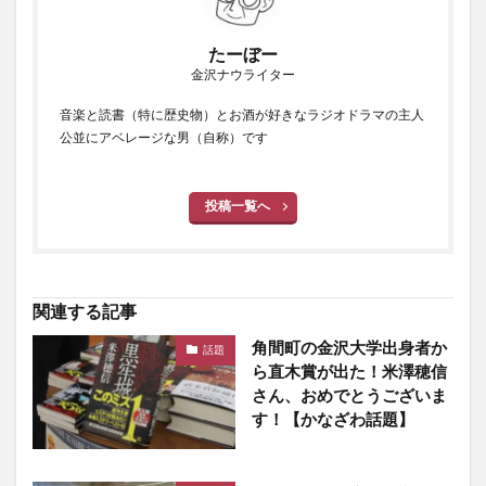
たーぼー
金沢ナウライター
音楽と読書（特に歴史物）とお酒が好きなラジオドラマの主人
公並にアベレージな男（自称）です
投稿一覧へ
関連する記事
角間町の金沢大学出身者か
話題
ら直木賞が出た！米澤穂信
さん、おめでとうございま
す！【かなざわ話題】