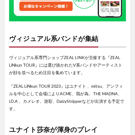
身の
プレ
イ
3
金沢
AZ
ヴィジュアル系バンドが集結
の情
報
ヴィジュアル系専門ショップZEAL LINKが主催する『ZEAL
LiNkun TOUR』には選び抜かれたV系バンドやアーティスト
が顔を並べるため注目を集めています。
『ZEAL LiNkun TOUR 2023』はユナイト 、mitsu、アンフィ
ルを中心として会場によりACME、我が為、THE MADNA、
i.D.A 、カメレオ、游彩、DaizyStripperなどが出演する予定で
す。
ユナイト莎奈が渾身のプレイ