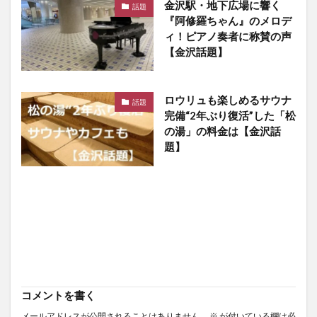
金沢駅・地下広場に響く
話題
『阿修羅ちゃん』のメロデ
ィ！ピアノ奏者に称賛の声
【金沢話題】
ロウリュも楽しめるサウナ
話題
完備“2年ぶり復活”した「松
の湯」の料金は【金沢話
題】
コメントを書く
メールアドレスが公開されることはありません。
※
が付いている欄は必