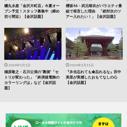
磯丸水産「金沢片町店」今夏オー
櫻坂46・武元唯衣がバラエティ番
プン予定！スタッフ募集中（締め
組で発言した理由 「絶対次のツ
切り間近）【金沢話題】
アー入れたい！」【金沢話題】
2024年5月1日
2024年3月31日
槇原敬之・石川公演の“裏側”「セ
『弁当忘れても傘忘れるな』田中
トリが変わった」「終演後電飾の
美里が実感したおもてなしの心
カラーリングは」など【金沢話
【金沢話題】
題】