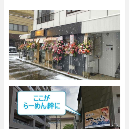
グメ
ニュ
ー
2.3
サイ
ドメ
ニュ
ー
3
らー
めん
絆の
口コ
ミ
は？