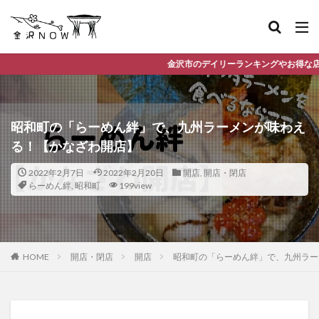
金沢市のデイリーランキングやお得な店舗情報など、公式Line
昭和町の「らーめん絆」で、九州ラーメンが味わえ
る！【かなざわ開店】
2022年2月7日
2022年2月20日
開店
,
開店・閉店
らーめん絆
,
昭和町
199view
HOME
開店・閉店
開店
昭和町の「らーめん絆」で、九州ラー