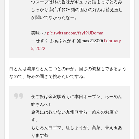
つスープは豚の旨味がギュッと詰まってとろみ
しっかり👍️( ﾟДﾟ)ｳﾏｰ 麺の固さの好みは替え玉し
か聞いてなかったなー。
美味～♪
pic.twitter.com/fsyI9UDdmm
— せすく ふぁぶれがす (@max21300)
February
5, 2022
白とんは濃厚なとんこつとの声が。固さの調整もできるよう
なので、好みの固さで挑みたいですね。
夜ご飯は金沢駅近くに本日オープン、らーめん
絆さんへ♪
金沢には数少ない九州豚骨らーめんのお店で
す。
もちろん白ゴマ、紅しょうが、高菜、替え玉あ
ります👍