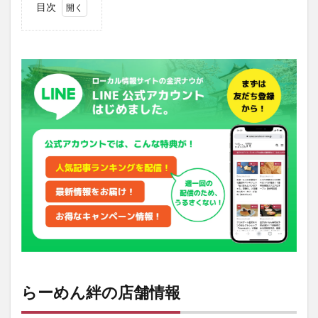
目次
1
らー
めん
絆の
店舗
情報
2
らー
めん
絆の
メニ
ュー
は？
2.1
ラー
メン
メニ
ュー
らーめん絆の店舗情報
2.2
トッ
ピン