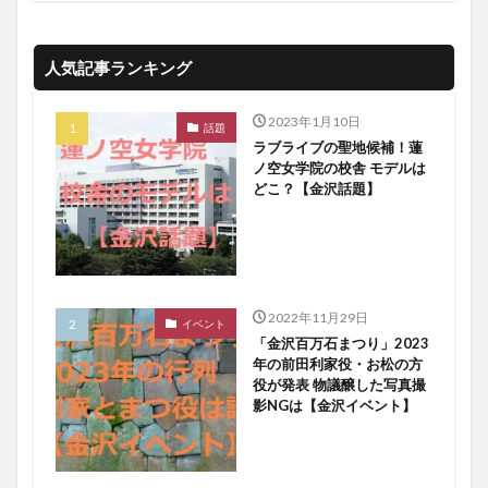
人気記事ランキング
2023年1月10日
話題
ラブライブの聖地候補！蓮
ノ空女学院の校舎 モデルは
どこ？【金沢話題】
2022年11月29日
イベント
「金沢百万石まつり」2023
年の前田利家役・お松の方
役が発表 物議醸した写真撮
影NGは【金沢イベント】