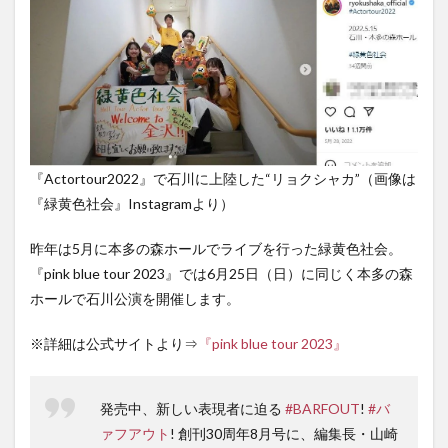
『Actortour2022』で石川に上陸した“リョクシャカ”（画像は
『緑黄色社会』Instagramより）
昨年は5月に本多の森ホールでライブを行った緑黄色社会。
『pink blue tour 2023』では6月25日（日）に同じく本多の森
ホールで石川公演を開催します。
※詳細は公式サイトより⇒
『pink blue tour 2023』
発売中、新しい表現者に迫る
#BARFOUT
!
#バ
ァフアウト
! 創刊30周年8月号に、編集長・山崎