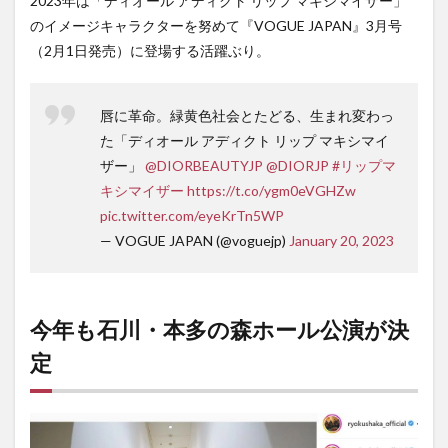
2023年は「ディオール アディクト リップ マキシマイザー」
のイメージキャラクターを努めて『VOGUE JAPAN』3月号
（2月1日発売）に登場する活躍ぶり。
唇に革命。緑黄色社会とたどる、生まれ変わっ
た「ディオール アディクト リップ マキシマイ
ザー」
@DIORBEAUTYJP
@DIORJP
#リップマ
キシマイザー
https://t.co/ygm0eVGHZw
pic.twitter.com/eyeKrTn5WP
— VOGUE JAPAN (@voguejp)
January 20, 2023
今年も石川・本多の森ホール公演が決
定