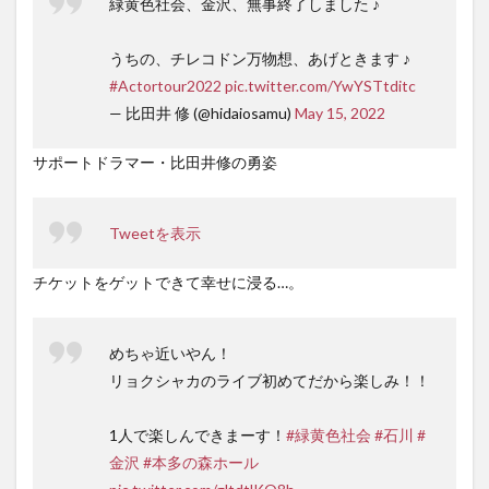
緑黄色社会、金沢、無事終了しました ♪
うちの、チレコドン万物想、あげときます ♪
#Actortour2022
pic.twitter.com/YwYSTtditc
— 比田井 修 (@hidaiosamu)
May 15, 2022
サポートドラマー・比田井修の勇姿
Tweetを表示
チケットをゲットできて幸せに浸る…。
めちゃ近いやん！
リョクシャカのライブ初めてだから楽しみ！！
1人で楽しんできまーす！
#緑黄色社会
#石川
#
金沢
#本多の森ホール