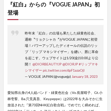
『紅白』からの『VOGUE JAPAN』初
ウス
白の
登場
情報
昨年末「紅白」の出場も果たした緑黄色社会、
通称〝リョクシャカ〞がVOGUE JAPANに初登
場！パワーアップしたディオールの伝説のリッ
プ「リップ マキシマイザー」を纏い、唇に革命
を起こす。ウェブサイトは1/20(金)10:00より公
開！
@DIORBEAUTYJP
@DIORJP
#リップマキ
シマイザー
pic.twitter.com/dpF1azaOjI
— VOGUE JAPAN (@voguejp)
January 18, 2023
愛知県出身の4人組バンド・緑黄色社会（Vo.長屋晴子、Gt.小
林壱誓、Ba.穴見真吾、Key.peppe）は2022年を大みそかに生
放送された『第73回NHK紅白歌合戦』でめでたく締めれば、