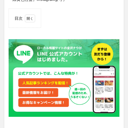
目次
1
『紅
白』から
の
『VOGUE
JAPAN』
初登場
2
今年
も石
川・
本多
の森
ホー
ル公
演が
決定
3
ゲス
トハ