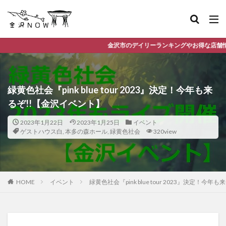
金沢市のデイリーランキングやお得な店舗情報など、公式Lineだけの
緑黄色社会『pink blue tour 2023』決定！今年も来
るぞ!!【金沢イベント】
2023年1月22日
2023年1月25日
イベント
ゲストハウス白
,
本多の森ホール
,
緑黄色社会
320view
HOME
イベント
緑黄色社会『pink blue tour 2023』決定！今