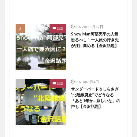
2022年11月17日
話題
Snow Man阿部亮平の人気
恐るべし！一人旅の行き先
が注目集める【金沢話題】
2023年3月4日
話題
サンダーバード＆しらさぎ
”北陸線廃止”でどうなる
「あと1年か…寂しいな」の
声も【金沢話題】