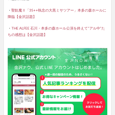
・
聖飢魔Ⅱ「35++執念の大黒ミサツアー」本多の森ホールに
降臨【金沢話題】
・
THE ALFEE 石川・本多の森ホール公演を終えて“アル中”た
ちの感想は【金沢話題】