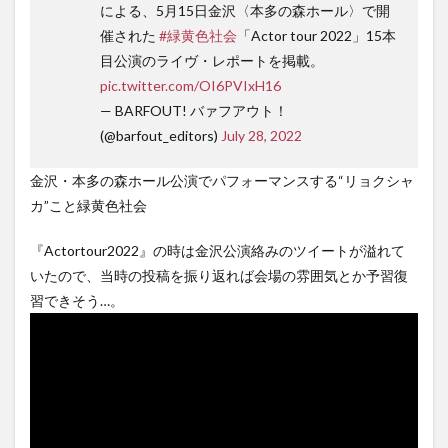
による、5月15日金沢〈本多の森ホール〉で開
催された
#緑黄色社会
「Actor tour 2022」15本
目公演のライヴ・レポートを掲載。
pic.twitter.com/OI6PVIxH16
— BARFOUT! バァフアウト！
(@barfout_editors)
July 28, 2022
金沢・本多の森ホール公演でパフォーマンスする“リョクシャ
カ”こと緑黄色社会
『Actortour2022』の時は金沢公演絡みのツイートが溢れて
いたので、当時の投稿を振り返れば会場の雰囲気とか予習復
習できそう…。