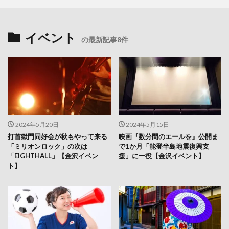
イベント
の最新記事8件
2024年5月20日
2024年5月15日
打首獄門同好会が秋もやって来る
映画『数分間のエールを』公開ま
「ミリオンロック」の次は
で1か月「能登半島地震復興支
「EIGHTHALL」【金沢イベン
援」に一役【金沢イベント】
ト】