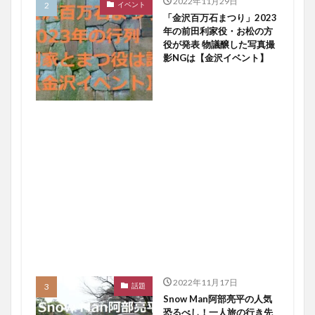
2022年11月29日
イベント
「金沢百万石まつり」2023
年の前田利家役・お松の方
役が発表 物議醸した写真撮
影NGは【金沢イベント】
2022年11月17日
話題
Snow Man阿部亮平の人気
恐るべし！一人旅の行き先