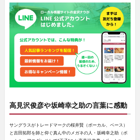
彦や
坂崎
幸之
助の
言葉
に感
動
2
高見
沢俊
彦の
お気
に入
りス
ポッ
ト？
高見沢俊彦や坂崎幸之助の言葉に感動
3
金沢
21
世紀
サングラスがトレードマークの桜井賢（ボーカル、ベース）
美術
と吉田拓郎を師と仰ぐ真ん中のメガネの人・坂崎幸之助（ボ
館の
情報