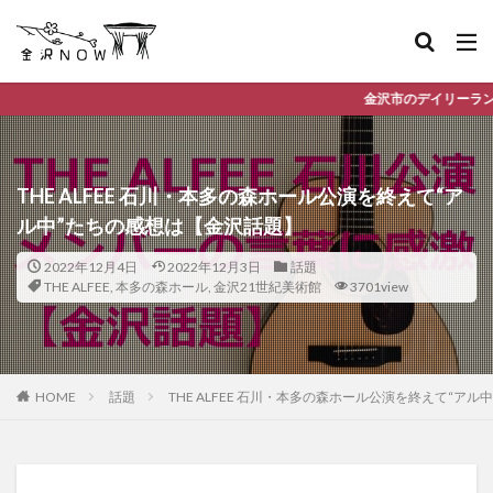
金沢市のデイリーランキングやお得な店舗情
THE ALFEE 石川・本多の森ホール公演を終えて“ア
ル中”たちの感想は【金沢話題】
2022年12月4日
2022年12月3日
話題
THE ALFEE
,
本多の森ホール
,
金沢21世紀美術館
3701view
HOME
話題
THE ALFEE 石川・本多の森ホール公演を終えて“ア