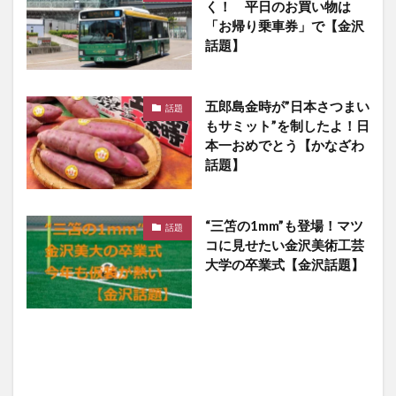
く！ 平日のお買い物は
「お帰り乗車券」で【金沢
話題】
五郎島金時が”日本さつまい
話題
もサミット”を制したよ！日
本一おめでとう【かなざわ
話題】
“三笘の1mm”も登場！マツ
話題
コに見せたい金沢美術工芸
大学の卒業式【金沢話題】