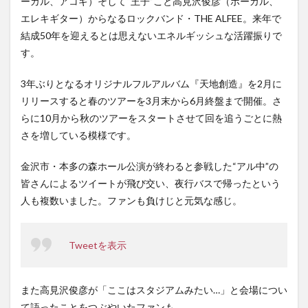
ーカル、アコギ）そして“王子”こと高見沢俊彦（ボーカル、
エレキギター）からなるロックバンド・THE ALFEE。来年で
結成50年を迎えるとは思えないエネルギッシュな活躍振りで
す。
3年ぶりとなるオリジナルフルアルバム『天地創造』を2月に
リリースすると春のツアーを3月末から6月終盤まで開催。さ
らに10月から秋のツアーをスタートさせて回を追うごとに熱
さを増している模様です。
金沢市・本多の森ホール公演が終わると参戦した“アル中”の
皆さんによるツイートが飛び交い、夜行バスで帰ったという
人も複数いました。ファンも負けじと元気な感じ。
Tweetを表示
また高見沢俊彦が「ここはスタジアムみたい…」と会場につい
て語ったことをつぶやいたファンも。