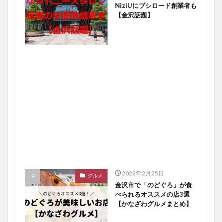
NiziUにブシロード創業者も
【金沢話題】
2022年2月25日
グルメ
金沢市で「のどぐろ」が食
べられるオススメの店3選
【かなざわグルメまとめ】