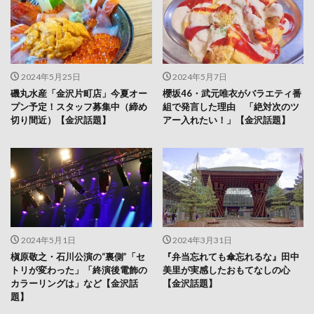
2024年5月25日
2024年5月7日
磯丸水産「金沢片町店」今夏オー
櫻坂46・武元唯衣がバラエティ番
プン予定！スタッフ募集中（締め
組で発言した理由 「絶対次のツ
切り間近）【金沢話題】
アー入れたい！」【金沢話題】
2024年5月1日
2024年3月31日
槇原敬之・石川公演の“裏側”「セ
『弁当忘れても傘忘れるな』田中
トリが変わった」「終演後電飾の
美里が実感したおもてなしの心
カラーリングは」など【金沢話
【金沢話題】
題】