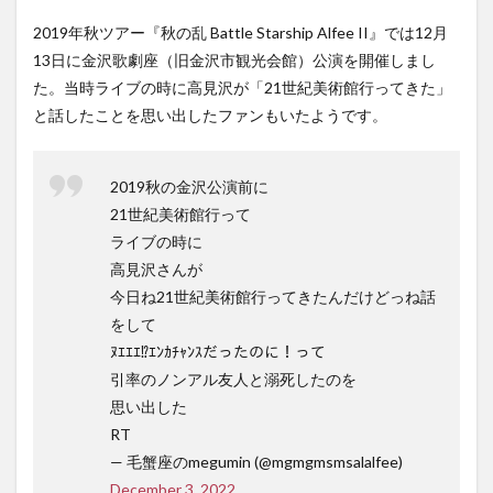
2019年秋ツアー『秋の乱 Battle Starship Alfee II』では12月
13日に金沢歌劇座（旧金沢市観光会館）公演を開催しまし
た。当時ライブの時に高見沢が「21世紀美術館行ってきた」
と話したことを思い出したファンもいたようです。
2019秋の金沢公演前に
21世紀美術館行って
ライブの時に
高見沢さんが
今日ね21世紀美術館行ってきたんだけどっね話
をして
ﾇｴｴｴ⁉︎ｴﾝｶﾁｬﾝｽだったのに！って
引率のノンアル友人と溺死したのを
思い出した
RT
— 毛蟹座のmegumin (@mgmgmsmsalalfee)
December 3, 2022