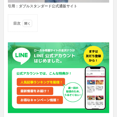
引用：ダブルスタンダード公式通販サイト
目次
1
「ダ
ブル
スタ
ンダ
ー
ド」
は大
人が
着ら
れる
カジ
ュア
ルで
人気
のブ
ラン
ド