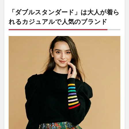
2
完全
「ダブルスタンダード」は大人が着ら
閉店
セー
れるカジュアルで人気のブランド
ルが
開催
中
3
「ダ
ブル
スタ
ンダ
ー
ド」
閉店
情報