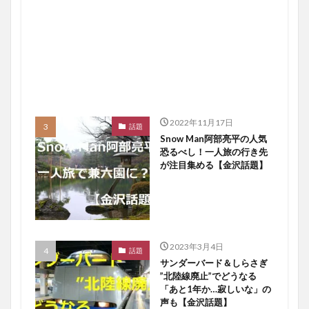
2022年11月17日
話題
Snow Man阿部亮平の人気
恐るべし！一人旅の行き先
が注目集める【金沢話題】
2023年3月4日
話題
サンダーバード＆しらさぎ
”北陸線廃止”でどうなる
「あと1年か…寂しいな」の
声も【金沢話題】