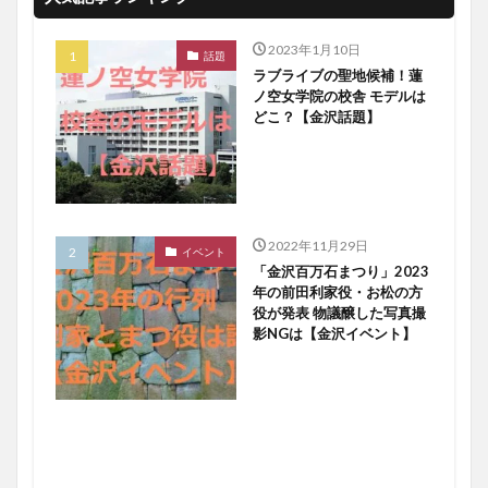
2023年1月10日
話題
ラブライブの聖地候補！蓮
ノ空女学院の校舎 モデルは
どこ？【金沢話題】
2022年11月29日
イベント
「金沢百万石まつり」2023
年の前田利家役・お松の方
役が発表 物議醸した写真撮
影NGは【金沢イベント】