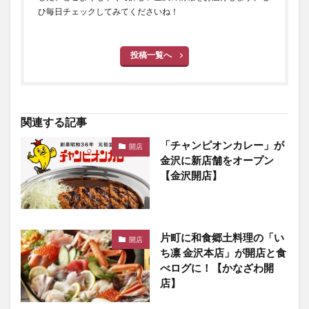
ひ毎日チェックしてみてくださいね！
投稿一覧へ
関連する記事
「チャンピオンカレー」が
開店
金沢に新店舗をオープン
【金沢開店】
片町に和食郷土料理の「い
開店
ち凛 金沢本店」が開店と食
べログに！【かなざわ開
店】