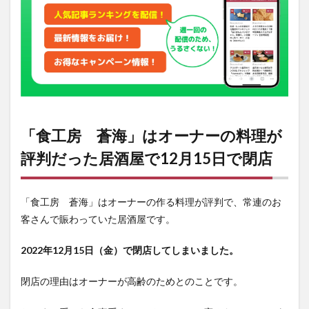
が評
判だ
った
居酒
屋で
12
月
15
日で
閉店
「食工房 蒼海」はオーナーの料理が
2
「食
評判だった居酒屋で12月15日で閉店
工
房
蒼
海」
「食工房 蒼海」はオーナーの作る料理が評判で、常連のお
の閉
客さんで賑わっていた居酒屋です。
店情
報
2022年12月15日（金）で閉店してしまいました。
閉店の理由はオーナーが高齢のためとのことです。