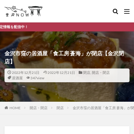
金沢市のデ
金沢市窪の居酒屋「食工房 蒼海」が閉店【金沢閉
店】
2022年12月21日
2022年12月21日
閉店
,
開店・閉店
居酒屋
347view
HOME
開店・閉店
閉店
金沢市窪の居酒屋「食工房 蒼海」が