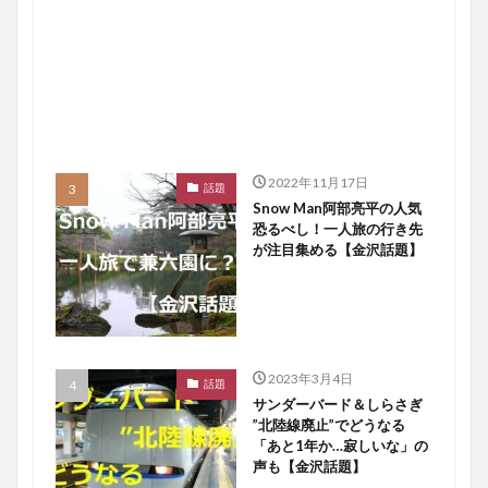
2022年11月17日
話題
Snow Man阿部亮平の人気
恐るべし！一人旅の行き先
が注目集める【金沢話題】
2023年3月4日
話題
サンダーバード＆しらさぎ
”北陸線廃止”でどうなる
「あと1年か…寂しいな」の
声も【金沢話題】