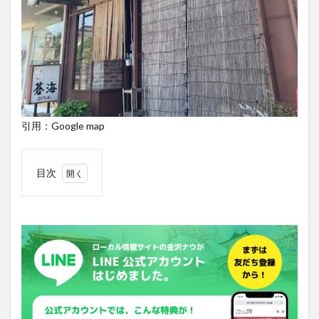
引用：Google map
目次
1
「食
工
房
蒼
海」
はオ
ーナ
ーの
料理