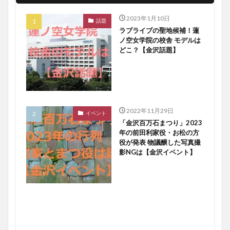
2023年1月10日
話題
ラブライブの聖地候補！蓮
ノ空女学院の校舎 モデルは
どこ？【金沢話題】
2022年11月29日
イベント
「金沢百万石まつり」2023
年の前田利家役・お松の方
役が発表 物議醸した写真撮
影NGは【金沢イベント】