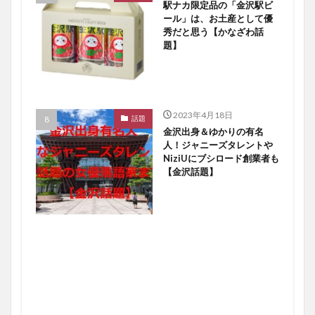
駅ナカ限定品の「金沢駅ビ
ール」は、お土産として優
秀だと思う【かなざわ話
題】
2023年4月18日
話題
金沢出身＆ゆかりの有名
人！ジャニーズタレントや
NiziUにブシロード創業者も
【金沢話題】