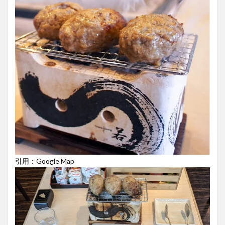
の開
店・
アク
セス
情報
引用：Google Map