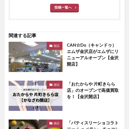
投稿一覧へ
関連する記事
CAN☆Do（キャンドゥ）
開店
エムザ金沢店がエムザにリ
ニューアルオープン【金沢
開店】
「おたからや 片町きらら
開店
店」のオープンで高価買取
を！【金沢開店】
「パティスリーショコラト
開店
リー シュメラン」チョコレ