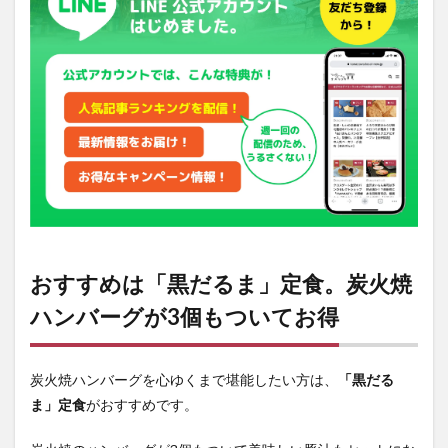
ま」
定
食。
炭火
焼ハ
ンバ
ーグ
が3
個も
つい
てお
得
2
目の
おすすめは「黒だるま」定食。炭火焼
前で
あつ
ハンバーグが3個もついてお得
あつ
炭火
焼き
ハン
炭火焼ハンバーグを心ゆくまで堪能したい方は、
「黒だる
バー
ま」定食
がおすすめです。
グを
焼く
ライ