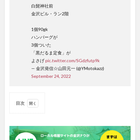
白髭神社前
金沢ビル・ラン2階
1個90gk
ハンバーグが
3個ついた
「黒だるま定食」が
よさげ
pic.twitter.com/SGdzfutp9k
— 金沢発信☆山田元一 (@YMotokazz)
September 24, 2022
目次
1
おす
すめ
は
「黒
だる