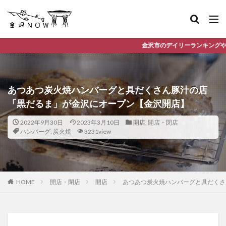
金沢市のデイリーランキングやお得な店舗情報など、公式Lineだけの限定情
あつあつ炭火焼ハンバーグと具だくさん豚汁の店
「黒だるま」が金沢にオープン【金沢開店】
2022年9月30日
2023年3月10日
開店
,
開店・閉店
ハンバーグ
,
炭火焼
3231view
HOME
開店・閉店
開店
あつあつ炭火焼ハンバーグと具だくさ