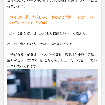
炭火焼のハンバーグが3個もついて美味しい豚汁もセットにな
ブ感
っています。
覚が
飯テ
ご飯と小鉢2品、大根おろし・わさびと大葉、生卵がついて
ロ感
満載
1500円とかなりお得な値段。
3
しかもご飯と豚汁ははお代わり自由という太っ腹ぶり。
これ
だけ
じゃ
がっつり食べたい方には嬉しいかぎりですね。
ない
さら
「得だるま」定食
は、ハンバーグ2個、味噌汁と小鉢、ご飯、
にボ
リュ
生卵がセットで1000円とこちらもボリューミーなセットでが
ーム
っつり食べられます。
たっ
ぷり
の豚
汁
も！
4
「黒
だる
ま」