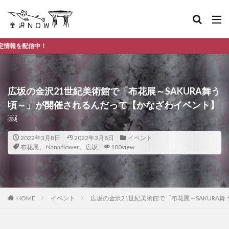
金沢
広坂の金沢21世紀美術館で「布花展～SAKURA舞う
頃～」が開催されるんだって【かなざわイベント】
￼
2022年3月8日
2022年3月8日
イベント
布花展、 Nana flower、広坂
100view
HOME
イベント
広坂の金沢21世紀美術館で「布花展～SAKURA