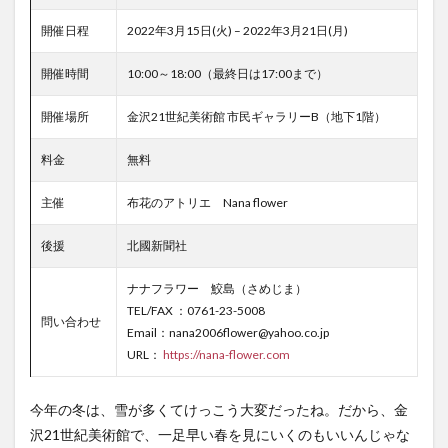
開催日程
2022年3月15日(火) – 2022年3月21日(月)
開催時間
10:00～18:00（最終日は17:00まで）
開催場所
金沢21世紀美術館 市民ギャラリーB（地下1階）
料金
無料
主催
布花のアトリエ Nana flower
後援
北國新聞社
ナナフラワー 鮫島（さめじま）
TEL/FAX ：0761-23-5008
問い合わせ
Email：nana2006flower@yahoo.co.jp
URL：
https://nana-flower.com
今年の冬は、雪が多くてけっこう大変だったね。だから、金
沢21世紀美術館で、一足早い春を見にいくのもいいんじゃな