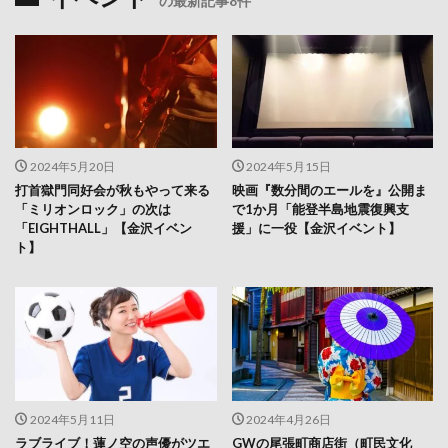
の最新記事8件
2024年5月20日
2024年5月15日
打首獄門同好会が秋もやって来る
映画『数分間のエールを』公開ま
「ミリオンロック」の次は
で1か月「能登半島地震復興支
「EIGHTHALL」【金沢イベン
援」に一役【金沢イベント】
ト】
2024年5月11日
2024年4月26日
ラブライブ！蓮ノ空の声優がツエ
GWの尾張町商店街（町民文化