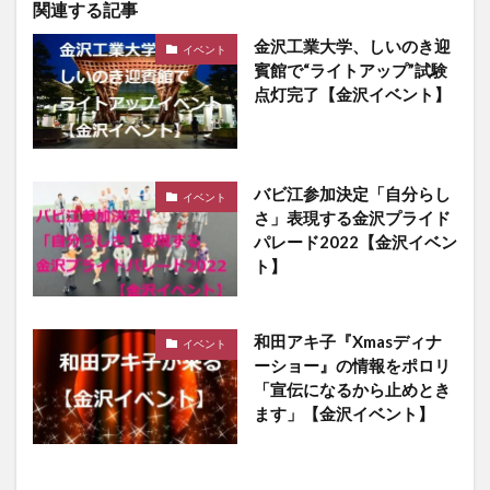
関連する記事
金沢工業大学、しいのき迎
イベント
賓館で“ライトアップ”試験
点灯完了【金沢イベント】
バビ江参加決定「自分らし
イベント
さ」表現する金沢プライド
パレード2022【金沢イベン
ト】
和田アキ子『Xmasディナ
イベント
ーショー』の情報をポロリ
「宣伝になるから止めとき
ます」【金沢イベント】