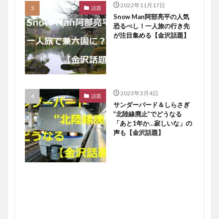
2022年11月17日
話題
Snow Man阿部亮平の人気
恐るべし！一人旅の行き先
が注目集める【金沢話題】
2023年3月4日
話題
サンダーバード＆しらさぎ
”北陸線廃止”でどうなる
「あと1年か…寂しいな」の
声も【金沢話題】