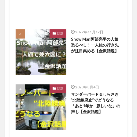
2022年11月17日
話題
Snow Man阿部亮平の人気
恐るべし！一人旅の行き先
が注目集める【金沢話題】
2023年3月4日
話題
サンダーバード＆しらさぎ
”北陸線廃止”でどうなる
「あと1年か…寂しいな」の
声も【金沢話題】