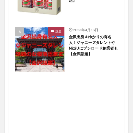
題】
2023年4月18日
話題
金沢出身＆ゆかりの有名
人！ジャニーズタレントや
NiziUにブシロード創業者も
【金沢話題】