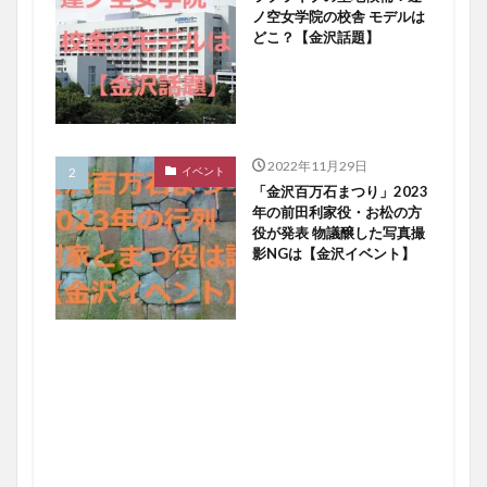
ノ空女学院の校舎 モデルは
どこ？【金沢話題】
2022年11月29日
イベント
「金沢百万石まつり」2023
年の前田利家役・お松の方
役が発表 物議醸した写真撮
影NGは【金沢イベント】