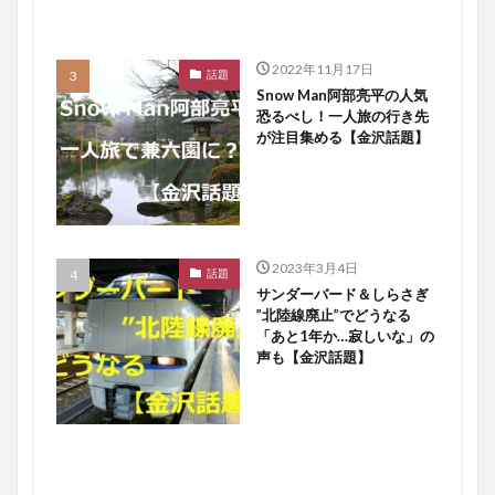
2022年11月17日
話題
Snow Man阿部亮平の人気
恐るべし！一人旅の行き先
が注目集める【金沢話題】
2023年3月4日
話題
サンダーバード＆しらさぎ
”北陸線廃止”でどうなる
「あと1年か…寂しいな」の
声も【金沢話題】