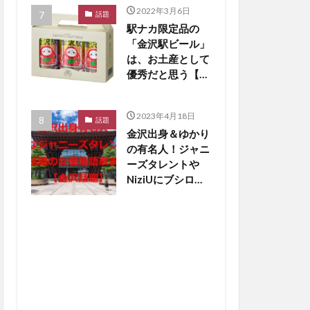
2022年3月6日
話題
駅ナカ限定品の
「金沢駅ビール」
は、お土産として
優秀だと思う【か
なざわ話題】
2023年4月18日
話題
金沢出身＆ゆかり
の有名人！ジャニ
ーズタレントや
NiziUにブシロー
ド創業者も【金沢
話題】