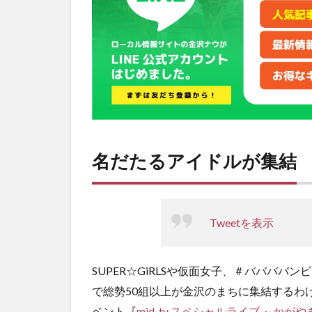
イ
ド
ル
が
集
結
2
フ
ィ
ロ
名だたるアイドルが集結
ソ
フ
ィ
ー
Tweetを表示
の
ダ
ン
ス
SUPER☆GiRLSや仮面女子、＃バババ
と
で総勢50組以上が金沢のまちに集結するわ
は
ベント『
mid-tv スペシャルライブ ～か