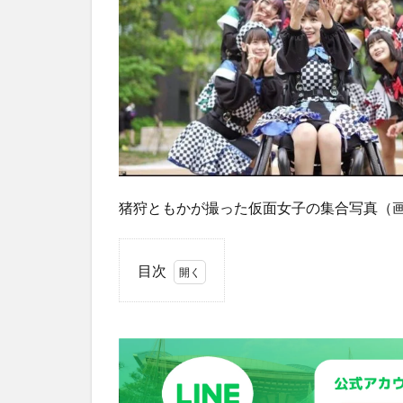
猪狩ともかが撮った仮面女子の集合写真（画像は
目次
1
名
だ
た
る
ア