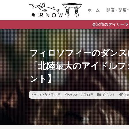
ホーム
開店・閉店
開店
閉店
金沢市のデイリーランキングやお得な店舗情
フィロソフィーのダンス
「北陸最大のアイドルフ
ント】
2023年7月12日
2023年7月11日
イベント
か