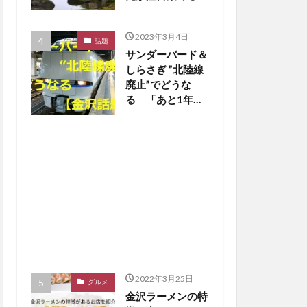
【金沢話題】
2023年3月4日
話題
サンダーバード＆
しらさぎ ”北陸線
廃止”でどうな
る 「あと1年
か…寂しいな」の
声も【金沢話題】
2022年3月25日
グルメ
金沢ラーメンの特