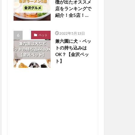
徴が出たオススメ
店をランキングで
紹介！全5店！
【金沢グルメまと
め】
2022年5月13日
ペット
兼六園に犬・ペッ
トの持ち込みは
OK？【金沢ペッ
ト】