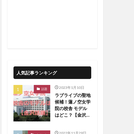
人気記事ランキング
2023年1月10日
話題
ラブライブの聖地
候補！蓮ノ空女学
院の校舎 モデル
はどこ？【金沢話
題】
2022年11月29日