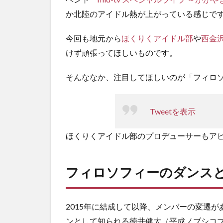
3
か北陸のアイドル熱が上がっている感じで
イ
ベ
今回も地元から
ほくりくアイドル部
や
西金
ン
ト
けず頑張ってほしいものです。
情
報
そんななか、注目してほしいのが「フィロ
Tweetを表示
ほくりくアイドル部のプロデューサーもア
フィロソフィーのダンス
2015年に結成して以降、メンバーの変遷
ンとして知られる徳井健太（平成ノブシコ