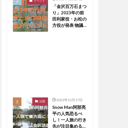
イベント
「金沢百万石まつ
り」2023年の前
田利家役・お松の
方役が発表 物議
醸した写真撮影
NGは【金沢イベ
ント】
2022年11月17日
話題
Snow Man阿部亮
平の人気恐るべ
し！一人旅の行き
先が注目集める