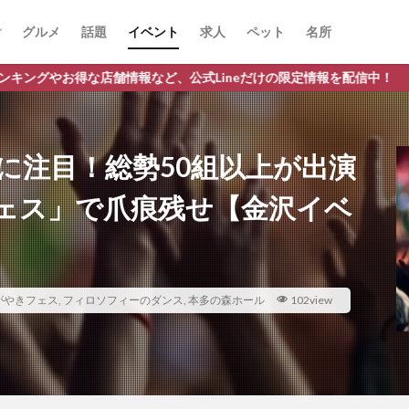
グルメ
話題
イベント
求人
ペット
名所
報など、公式Lineだけの限定情報を配信中！
に注目！総勢50組以上が出演
ェス」で爪痕残せ【金沢イベ
がやきフェス
,
フィロソフィーのダンス
,
本多の森ホール
102view