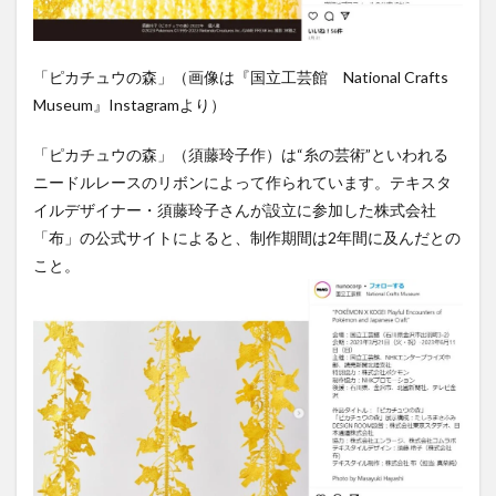
4
イベ
ント
「ピカチュウの森」（画像は『国立工芸館 National Crafts
詳細
Museum』Instagramより）
「ピカチュウの森」（須藤玲子作）は“糸の芸術”といわれる
ニードルレースのリボンによって作られています。テキスタ
イルデザイナー・須藤玲子さんが設立に参加した株式会社
「布」の公式サイトによると、制作期間は2年間に及んだとの
こと。