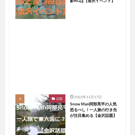
影NGは【金沢イベント】
2022年11月17日
話題
Snow Man阿部亮平の人気
恐るべし！一人旅の行き先
が注目集める【金沢話題】