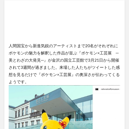
人間国宝から新進気鋭のアーティストまで20名がそれぞれに
ポケモンの魅力を解釈した作品が並ぶ『ポケモン×工芸展 ─
美とわざの大発見─』が金沢の国立工芸館で3月21日から開催
されて3週間が過ぎました。来場した人たちがツイートした感
想を見るだけで『ポケモン×工芸展』の奥深さが伝わってくる
ようです。