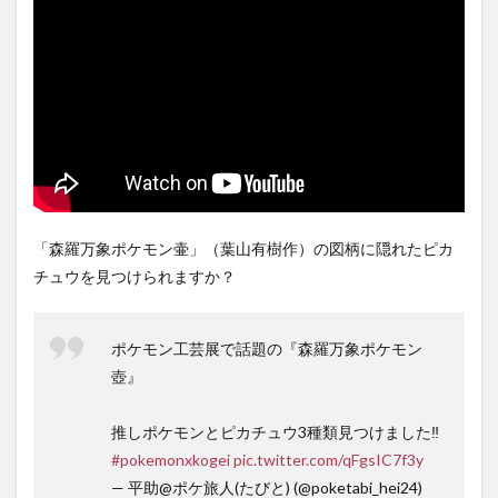
「森羅万象ポケモン壷」（葉山有樹作）の図柄に隠れたピカ
チュウを見つけられますか？
ポケモン工芸展で話題の『森羅万象ポケモン
壺』
推しポケモンとピカチュウ3種類見つけました‼︎
#pokemonxkogei
pic.twitter.com/qFgsIC7f3y
— 平助@ポケ旅人(たびと) (@poketabi_hei24)