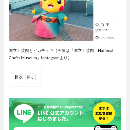
国立工芸館とピカチュウ（画像は『国立工芸館 National
Crafts Museum』Instagramより）
目次
1
「ピ
カチ
ュウ
の
森」
の中
に細
かい