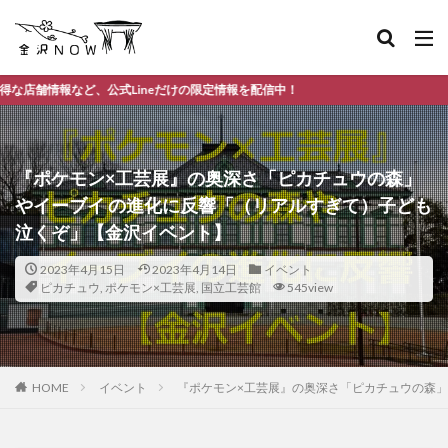
neだけの限定情報を配信中！
『ポケモン×工芸展』の奥深さ「ピカチュウの森」
やイーブイ の進化に反響「（リアルすぎて）子ども
泣くぞ」【金沢イベント】
2023年4月15日
2023年4月14日
イベント
ピカチュウ
,
ポケモン×工芸展
,
国立工芸館
545view
HOME
イベント
『ポケモン×工芸展』の奥深さ「ピカチュウの森」