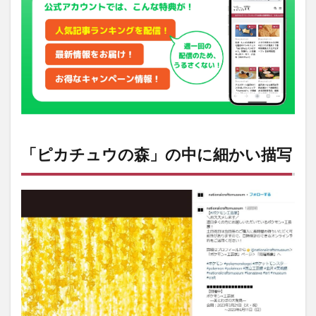
描写
2
【公
式】
も認
める
イー
ブイ
進化
の迫
力
「ピカチュウの森」の中に細かい描写
3
話題
の
「森
羅万
象ポ
ケモ
ン
壺」
を動
画で
紹介