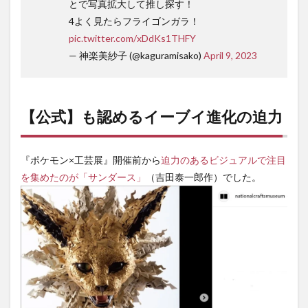
とで写真拡大して推し探す！
4よく見たらフライゴンガラ！
pic.twitter.com/xDdKs1THFY
— 神楽美紗子 (@kaguramisako)
April 9, 2023
【公式】も認めるイーブイ進化の迫力
『ポケモン×工芸展』開催前から
迫力のあるビジュアルで注目
を集めたのが「サンダース」
（吉田泰一郎作）でした。