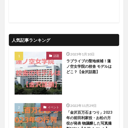
人気記事ランキング
2023年1月10日
話題
ラブライブの聖地候補！蓮
ノ空女学院の校舎 モデルは
どこ？【金沢話題】
2022年11月29日
イベント
「金沢百万石まつり」2023
年の前田利家役・お松の方
役が発表 物議醸した写真撮