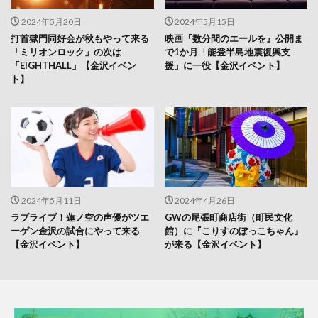
2024年5月20日
2024年5月15日
打首獄門同好会が秋もやって来る
映画『数分間のエールを』公開ま
「ミリオンロック」の次は
で1か月「能登半島地震復興支
「EIGHTHALL」【金沢イベン
援」に一役【金沢イベント】
ト】
2024年5月11日
2024年4月26日
ラブライブ！蓮ノ空の声優がツエ
GWの尾張町商店街（町民文化
ーゲン金沢の試合にやって来る
館）に『こりすのぽっこちゃん』
【金沢イベント】
が来る【金沢イベント】