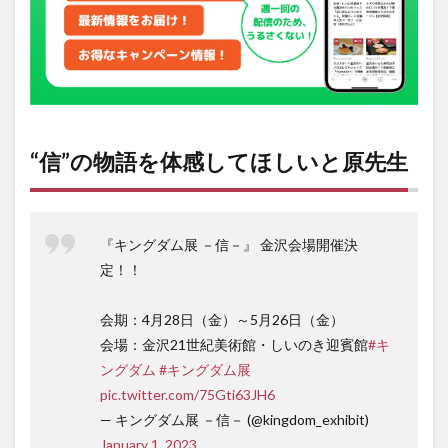
は続
報を
待て
3
金沢
21
世紀
美術
“信”の物語を体感してほしいと原先生
館の
情報
『キングダム展 －信－』 金沢会場開催決
定！！
会期：4月28日（金）～5月26日（金）
会場：金沢21世紀美術館・しいのき迎賓館
#キ
ングダム
#キングダム展
pic.twitter.com/75Gti63JH6
— キングダム展 －信－ (@kingdom_exhibit)
January 1, 2023