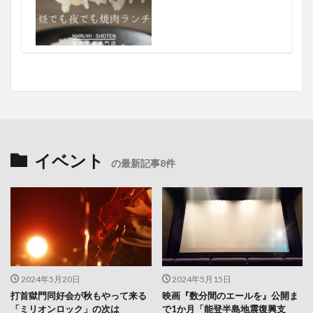
イベント
の最新記事8件
2024年5月20日
2024年5月15日
打首獄門同好会が秋もやって来る
映画『数分間のエールを』公開ま
「ミリオンロック」の次は
で1か月「能登半島地震復興支