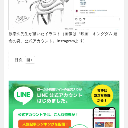
原泰久先生が描いたイラスト（画像は『映画「キングダム 運
命の炎」公式アカウント』Instagramより）
目次
1
“信”の
物語
を体
感し
てほ
しい
と原
先生
2
詳細