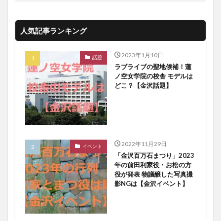
人気記事ランキング
2023年1月10日
話題
ラブライブの聖地候補！蓮
ノ空女学院の校舎 モデルは
どこ？【金沢話題】
2022年11月29日
イベント
「金沢百万石まつり」2023
年の前田利家役・お松の方
役が発表 物議醸した写真撮
影NGは【金沢イベント】