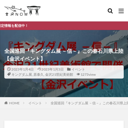
金
全国巡回『キングダム展 －信－』この春石川県上陸
【金沢イベント】
2023年1月4日
2023年1月3日
イベント
キングダム展
,
原泰久
,
金沢21世紀美術館
1273view
HOME
イベント
全国巡回『キングダム展 －信－』この春石川県上