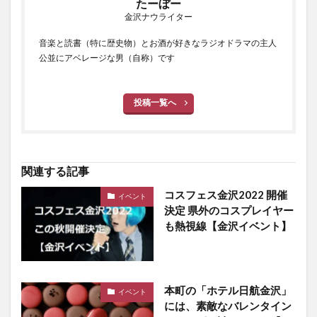
たーぼー
金沢ナウライター
音楽と読書（特に歴史物）とお酒が好きなラジオドラマの主人
公並にアベレージな男（自称）です
投稿一覧へ
関連する記事
コスフェス金沢2022 開催
イベント
決定 県外のコスプレイヤー
も熱視線【金沢イベント】
本町の「ホテル日航金沢」
イベント
には、素敵なバレンタイン