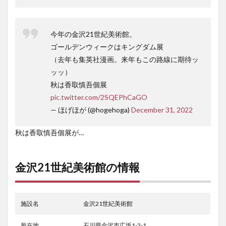
今年の金沢21世紀美術館。
ゴールデンウィークはキングダム展
（去年も集英社漫画。来年もこの路線に期待ッ
ッッ）
秋は香取慎吾個展
pic.twitter.com/2SQEPhCaGO
— ほげほが (@hogehoga)
December 31, 2022
秋は香取慎吾個展が…
金沢21世紀美術館の情報
施設名
金沢21世紀美術館
所在地
石川県金沢市広坂1-2-1