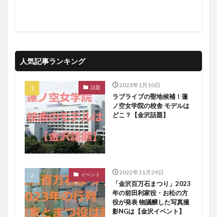
人気記事ランキング
2023年1月10日
話題
ラブライブの聖地候補！蓮
ノ空女学院の校舎 モデルは
どこ？【金沢話題】
2022年11月29日
イベント
「金沢百万石まつり」2023
年の前田利家役・お松の方
役が発表 物議醸した写真撮
影NGは【金沢イベント】