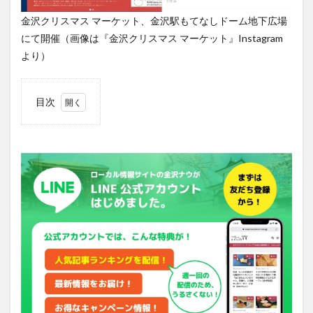
金沢クリスマス マーケット、金沢駅もてなしドーム地下広場
にて開催（画像は『金沢クリスマス マーケット』Instagram
より）
目次
1
サン
タさ
んに
会え
るか
も
2
人気
店や
手作
り品
のシ
ョッ
プま