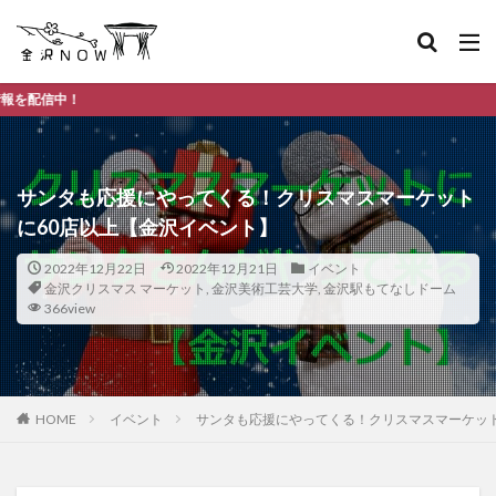
金沢市のデ
サンタも応援にやってくる！クリスマスマーケット
に60店以上【金沢イベント】
2022年12月22日
2022年12月21日
イベント
金沢クリスマス マーケット
,
金沢美術工芸大学
,
金沢駅もてなしドーム
366view
HOME
イベント
サンタも応援にやってくる！クリスマスマーケット