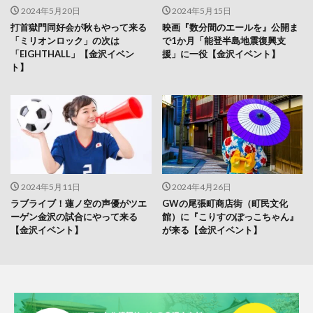
2024年5月20日
2024年5月15日
打首獄門同好会が秋もやって来る
映画『数分間のエールを』公開ま
「ミリオンロック」の次は
で1か月「能登半島地震復興支
「EIGHTHALL」【金沢イベン
援」に一役【金沢イベント】
ト】
2024年5月11日
2024年4月26日
ラブライブ！蓮ノ空の声優がツエ
GWの尾張町商店街（町民文化
ーゲン金沢の試合にやって来る
館）に『こりすのぽっこちゃん』
【金沢イベント】
が来る【金沢イベント】