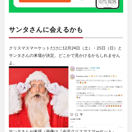
で盛
りだ
くさ
ん
サンタさんに会えるかも
3
金沢
美大
生に
クリスマスマーケットだけに12月24日（土）・25日（日）と
よる
サンタさんの来場が決定。どこかで見かけるかもしれません
モニ
ュメ
よ。
ント
ツリ
ーに
家族
で作
った
オー
ナメ
ント
4
イベ
ント
サンタさんが来場（画像は『金沢クリスマスマーケット』