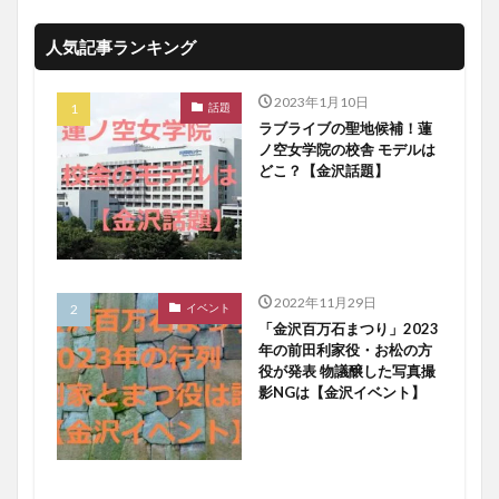
人気記事ランキング
2023年1月10日
話題
ラブライブの聖地候補！蓮
ノ空女学院の校舎 モデルは
どこ？【金沢話題】
2022年11月29日
イベント
「金沢百万石まつり」2023
年の前田利家役・お松の方
役が発表 物議醸した写真撮
影NGは【金沢イベント】