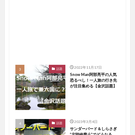
2022年11月17日
話題
Snow Man阿部亮平の人気
恐るべし！一人旅の行き先
が注目集める【金沢話題】
2023年3月4日
話題
サンダーバード＆しらさぎ
”北陸線廃止”でどうなる