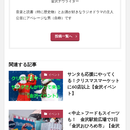
金沢ナウライター
音楽と読書（特に歴史物）とお酒が好きなラジオドラマの主人
公並にアベレージな男（自称）です
投稿一覧へ
関連する記事
サンタも応援にやってく
イベント
る！クリスマスマーケット
に60店以上【金沢イベン
ト】
＜中止＞フードもスイーツ
イベント
も！ 金沢駅前広場で3日
「金沢おひろめ市」【金沢