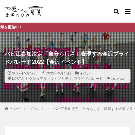
金沢市のデ
バビ江参加決定「自分らしさ」表現する金沢プライ
ドパレード2022【金沢イベント】
2022年9月16日
2022年9月15日
イベント
LGBTQ
,
セクシュアル・マイノリティ
,
プライドパレード
161view
HOME
イベント
バビ江参加決定「自分らしさ」表現する金沢プライ