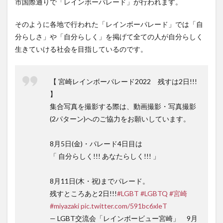
市国際通りで「レインボーパレード」が行われます。
そのように各地で行われた「レインボーパレード」では「自
分らしさ」や「自分らしく」を掲げて全ての人が自分らしく
生きていける社会を目指しているのです。
【 宮崎レインボーパレード2022 残すは2日!!!
】
集合写真を撮影する際は、動画撮影・写真撮影
(2パターン)へのご協力をお願いしています。
8月5日(金)・パレード4日目は
「 自分らしく!!! あなたらしく!!! 」
8月11日(木・祝)までパレード。
残すところあと2日!!!
#LGBT
#LGBTQ
#宮崎
#miyazaki
pic.twitter.com/591bc6xleT
— LGBT交流会「レインボービュー宮崎」 9月