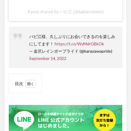
A post shared by バビ江 (@babienobitch)
バビ江様、久しぶりにお会いできるのを楽しみ
にしてます！
https://t.co/WyMdrGBkOk
— 金沢レインボープライド (@kanazawapride)
September 14, 2022
目次
1
『TRP2022』
にも登場した
バビ江さん
2
各
地の
『RP』