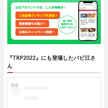
で「自
分らし
く」を
アピー
ル
3
イベ
ント
情報
『TRP2022』にも登場したバビ江さ
ん