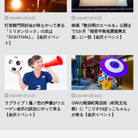
2024年5月20日
2024年5月15日
打首獄門同好会が秋もやって来る
映画『数分間のエールを』公開ま
「ミリオンロック」の次は
で1か月「能登半島地震復興支
「EIGHTHALL」【金沢イベン
援」に一役【金沢イベント】
ト】
2024年5月11日
2024年4月26日
ラブライブ！蓮ノ空の声優がツエ
GWの尾張町商店街（町民文化
ーゲン金沢の試合にやって来る
館）に『こりすのぽっこちゃん』
【金沢イベント】
が来る【金沢イベント】