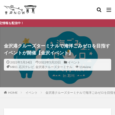
金沢市
金沢港クルーズターミナルで海洋ごみゼロを目指す
イベントが開催【金沢イベント】
2022年5月24日
2022年5月23日
イベント
MRO
,
石川テレビ
,
金沢港クルーズターミナル
114view
HOME
イベント
金沢港クルーズターミナルで海洋ごみゼロを目指