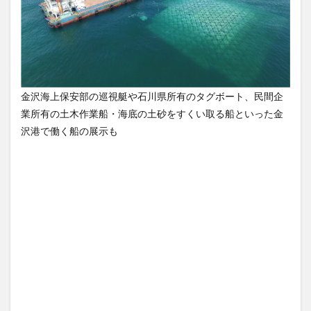
金沢海上保安部の巡視艇や石川県所有のタグボート、民間企
業所有の土木作業船・海底の土砂をすくい取る船といった金
沢港で働く船の展示も