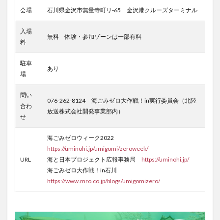
会場
石川県金沢市無量寺町リ-65 金沢港クルーズターミナル
入場
無料 体験・参加ゾーンは一部有料
料
駐車
あり
場
問い
076-262-8124 海ごみゼロ大作戦！in実行委員会（北陸
合わ
放送株式会社開発事業部内）
せ
海ごみゼロウィーク2022
https://uminohi.jp/umigomi/zeroweek/
URL
海と日本プロジェクト広報事務局
https://uminohi.jp/
海ごみゼロ大作戦！in石川
https://www.mro.co.jp/blogs/umigomizero/