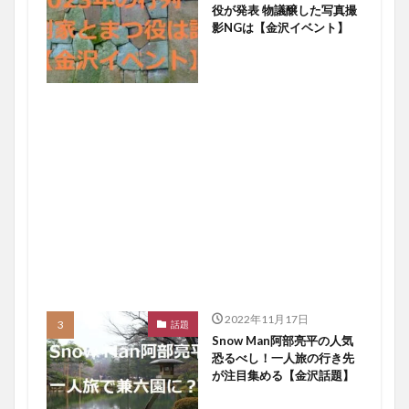
役が発表 物議醸した写真撮
影NGは【金沢イベント】
2022年11月17日
話題
Snow Man阿部亮平の人気
恐るべし！一人旅の行き先
が注目集める【金沢話題】