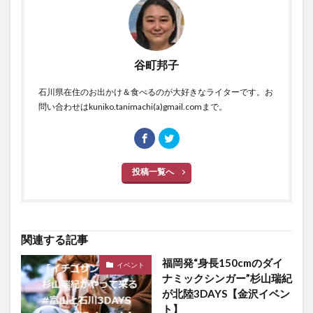
谷町邦子
石川県在住のお出かけ＆食べるのが大好きなライターです。お
問い合わせはkuniko.tanimachi(a)gmail.comまで。
投稿一覧へ
関連する記事
福岡発“身長150cmのダイ
イベント
ナミックシンガー”杉山瑞紀
が北陸3DAYS【金沢イベン
ト】