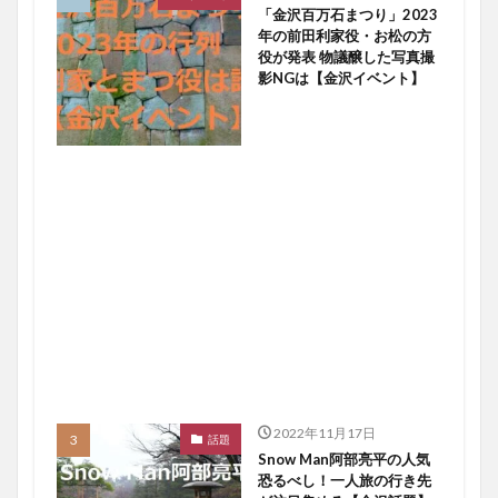
「金沢百万石まつり」2023
年の前田利家役・お松の方
役が発表 物議醸した写真撮
影NGは【金沢イベント】
2022年11月17日
話題
Snow Man阿部亮平の人気
恐るべし！一人旅の行き先