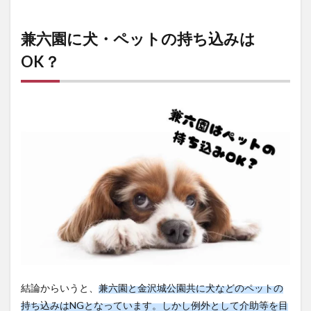
一時
預か
って
兼六園に犬・ペットの持ち込みは
くれ
るお
OK？
店
は？
3
兼六
園に
ペッ
トと
泊ま
りで
いく
なら
【金
澤わ
おん
がオ
スス
メ】
結論からいうと、
兼六園と金沢城公園共に犬などのペットの
4
持ち込みはNGとなっています。しかし例外として介助等を目