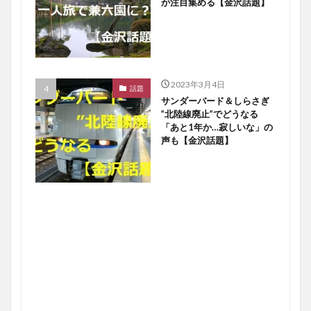
が注目集める【金沢話題】
2023年3月4日
話題
サンダーバード＆しらさぎ
”北陸線廃止”でどうなる
「あと1年か…寂しいな」の
声も【金沢話題】