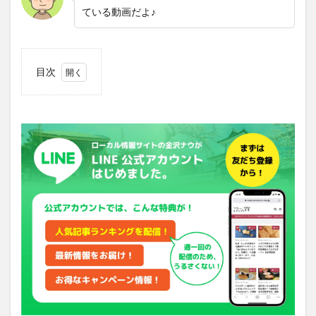
ている動画だよ♪
目次
1
兼六
園に
犬・
ペッ
トの
持ち
込み
は
OK？
2
兼六
園近
くに
犬・
ペッ
トを