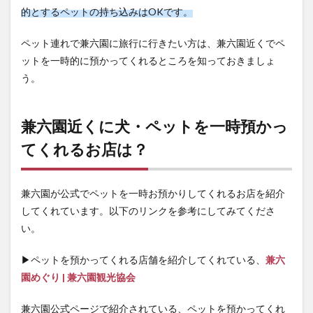
【ま
的とするペットの持ち込みはOKです。
と
め】
兼六
ペット連れで兼六園に旅行に行きたい方は、兼六園近くでペ
園に
ットを一時的に預かってくれるところを知っておきましょ
犬・
ペッ
う。
トの
持ち
込み
兼六園近くに犬・ペットを一時預かっ
につ
い
てくれるお店は？
て、
預か
って
くれ
兼六園が公式でペットを一時お預かりしてくれるお店を紹介
るお
してくれています。以下のリンクを参考にしてみてくださ
店
い。
▶ペットを預かってくれる店舗を紹介してくれている、
兼六
園めぐり | 兼六園観光協会
兼六園公式ページで紹介されている、ペットを預かってくれ